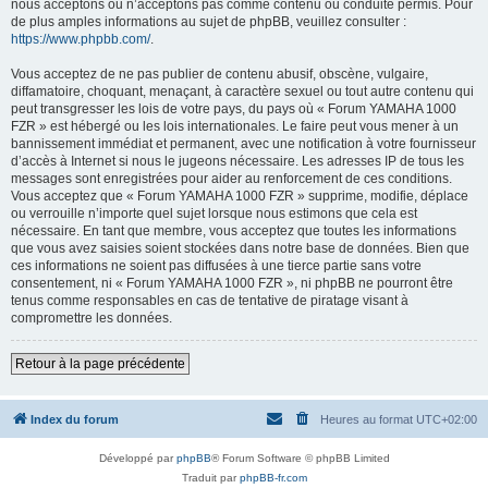
nous acceptons ou n’acceptons pas comme contenu ou conduite permis. Pour
de plus amples informations au sujet de phpBB, veuillez consulter :
https://www.phpbb.com/
.
Vous acceptez de ne pas publier de contenu abusif, obscène, vulgaire,
diffamatoire, choquant, menaçant, à caractère sexuel ou tout autre contenu qui
peut transgresser les lois de votre pays, du pays où « Forum YAMAHA 1000
FZR » est hébergé ou les lois internationales. Le faire peut vous mener à un
bannissement immédiat et permanent, avec une notification à votre fournisseur
d’accès à Internet si nous le jugeons nécessaire. Les adresses IP de tous les
messages sont enregistrées pour aider au renforcement de ces conditions.
Vous acceptez que « Forum YAMAHA 1000 FZR » supprime, modifie, déplace
ou verrouille n’importe quel sujet lorsque nous estimons que cela est
nécessaire. En tant que membre, vous acceptez que toutes les informations
que vous avez saisies soient stockées dans notre base de données. Bien que
ces informations ne soient pas diffusées à une tierce partie sans votre
consentement, ni « Forum YAMAHA 1000 FZR », ni phpBB ne pourront être
tenus comme responsables en cas de tentative de piratage visant à
compromettre les données.
Retour à la page précédente
Index du forum
Heures au format
UTC+02:00
Développé par
phpBB
® Forum Software © phpBB Limited
Traduit par
phpBB-fr.com