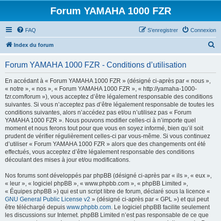
Forum YAMAHA 1000 FZR
FAQ
S’enregistrer
Connexion
R
Index du forum
e
Forum YAMAHA 1000 FZR - Conditions d’utilisation
c
h
En accédant à « Forum YAMAHA 1000 FZR » (désigné ci-après par « nous »,
« notre », « nos », « Forum YAMAHA 1000 FZR », « http://yamaha-1000-
e
fzr.com/forum »), vous acceptez d’être légalement responsable des conditions
r
suivantes. Si vous n’acceptez pas d’être légalement responsable de toutes les
conditions suivantes, alors n’accédez pas et/ou n’utilisez pas « Forum
c
YAMAHA 1000 FZR ». Nous pouvons modifier celles-ci à n’importe quel
h
moment et nous ferons tout pour que vous en soyez informé, bien qu’il soit
prudent de vérifier régulièrement celles-ci par vous-même. Si vous continuez
e
d’utiliser « Forum YAMAHA 1000 FZR » alors que des changements ont été
r
effectués, vous acceptez d’être légalement responsable des conditions
découlant des mises à jour et/ou modifications.
Nos forums sont développés par phpBB (désigné ci-après par « ils », « eux »,
« leur », « logiciel phpBB », « www.phpbb.com », « phpBB Limited »,
« Équipes phpBB ») qui est un script libre de forum, déclaré sous la licence «
GNU General Public License v2
» (désigné ci-après par « GPL ») et qui peut
être téléchargé depuis
www.phpbb.com
. Le logiciel phpBB facilite seulement
les discussions sur Internet. phpBB Limited n’est pas responsable de ce que