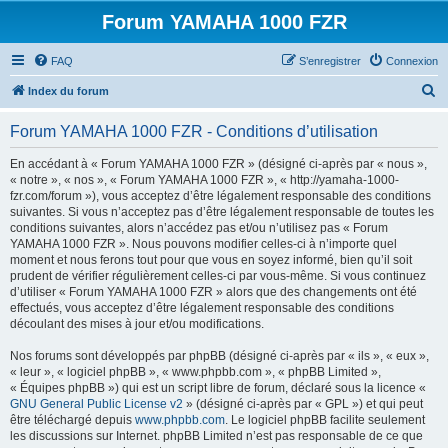
Forum YAMAHA 1000 FZR
FAQ
S’enregistrer
Connexion
R
Index du forum
e
Forum YAMAHA 1000 FZR - Conditions d’utilisation
c
h
En accédant à « Forum YAMAHA 1000 FZR » (désigné ci-après par « nous »,
« notre », « nos », « Forum YAMAHA 1000 FZR », « http://yamaha-1000-
e
fzr.com/forum »), vous acceptez d’être légalement responsable des conditions
r
suivantes. Si vous n’acceptez pas d’être légalement responsable de toutes les
conditions suivantes, alors n’accédez pas et/ou n’utilisez pas « Forum
c
YAMAHA 1000 FZR ». Nous pouvons modifier celles-ci à n’importe quel
h
moment et nous ferons tout pour que vous en soyez informé, bien qu’il soit
prudent de vérifier régulièrement celles-ci par vous-même. Si vous continuez
e
d’utiliser « Forum YAMAHA 1000 FZR » alors que des changements ont été
r
effectués, vous acceptez d’être légalement responsable des conditions
découlant des mises à jour et/ou modifications.
Nos forums sont développés par phpBB (désigné ci-après par « ils », « eux »,
« leur », « logiciel phpBB », « www.phpbb.com », « phpBB Limited »,
« Équipes phpBB ») qui est un script libre de forum, déclaré sous la licence «
GNU General Public License v2
» (désigné ci-après par « GPL ») et qui peut
être téléchargé depuis
www.phpbb.com
. Le logiciel phpBB facilite seulement
les discussions sur Internet. phpBB Limited n’est pas responsable de ce que