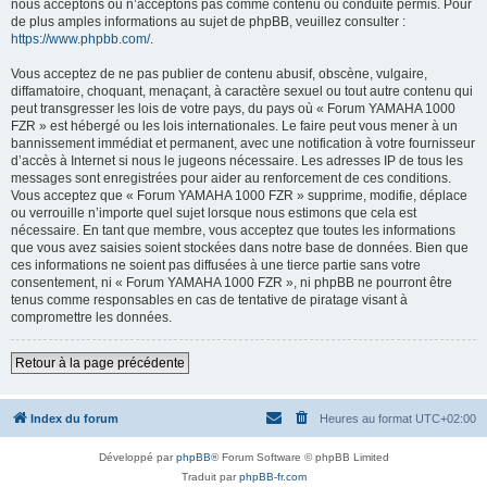
nous acceptons ou n’acceptons pas comme contenu ou conduite permis. Pour
de plus amples informations au sujet de phpBB, veuillez consulter :
https://www.phpbb.com/
.
Vous acceptez de ne pas publier de contenu abusif, obscène, vulgaire,
diffamatoire, choquant, menaçant, à caractère sexuel ou tout autre contenu qui
peut transgresser les lois de votre pays, du pays où « Forum YAMAHA 1000
FZR » est hébergé ou les lois internationales. Le faire peut vous mener à un
bannissement immédiat et permanent, avec une notification à votre fournisseur
d’accès à Internet si nous le jugeons nécessaire. Les adresses IP de tous les
messages sont enregistrées pour aider au renforcement de ces conditions.
Vous acceptez que « Forum YAMAHA 1000 FZR » supprime, modifie, déplace
ou verrouille n’importe quel sujet lorsque nous estimons que cela est
nécessaire. En tant que membre, vous acceptez que toutes les informations
que vous avez saisies soient stockées dans notre base de données. Bien que
ces informations ne soient pas diffusées à une tierce partie sans votre
consentement, ni « Forum YAMAHA 1000 FZR », ni phpBB ne pourront être
tenus comme responsables en cas de tentative de piratage visant à
compromettre les données.
Retour à la page précédente
Index du forum
Heures au format
UTC+02:00
Développé par
phpBB
® Forum Software © phpBB Limited
Traduit par
phpBB-fr.com