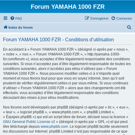
Forum YAMAHA 1000 FZR
FAQ
S’enregistrer
Connexion
R
Index du forum
e
Forum YAMAHA 1000 FZR - Conditions d’utilisation
c
h
En accédant à « Forum YAMAHA 1000 FZR » (désigné ci-après par « nous »,
« notre », « nos », « Forum YAMAHA 1000 FZR », « http://yamaha-1000-
e
fzr.com/forum »), vous acceptez d’être légalement responsable des conditions
r
suivantes. Si vous n’acceptez pas d’être légalement responsable de toutes les
conditions suivantes, alors n’accédez pas et/ou n’utilisez pas « Forum
c
YAMAHA 1000 FZR ». Nous pouvons modifier celles-ci à n’importe quel
h
moment et nous ferons tout pour que vous en soyez informé, bien qu’il soit
prudent de vérifier régulièrement celles-ci par vous-même. Si vous continuez
e
d’utiliser « Forum YAMAHA 1000 FZR » alors que des changements ont été
r
effectués, vous acceptez d’être légalement responsable des conditions
découlant des mises à jour et/ou modifications.
Nos forums sont développés par phpBB (désigné ci-après par « ils », « eux »,
« leur », « logiciel phpBB », « www.phpbb.com », « phpBB Limited »,
« Équipes phpBB ») qui est un script libre de forum, déclaré sous la licence «
GNU General Public License v2
» (désigné ci-après par « GPL ») et qui peut
être téléchargé depuis
www.phpbb.com
. Le logiciel phpBB facilite seulement
les discussions sur Internet. phpBB Limited n’est pas responsable de ce que