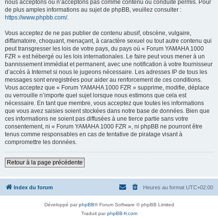
nous acceptons ou n’acceptons pas comme contenu ou conduite permis. Pour
de plus amples informations au sujet de phpBB, veuillez consulter :
https://www.phpbb.com/
.
Vous acceptez de ne pas publier de contenu abusif, obscène, vulgaire,
diffamatoire, choquant, menaçant, à caractère sexuel ou tout autre contenu qui
peut transgresser les lois de votre pays, du pays où « Forum YAMAHA 1000
FZR » est hébergé ou les lois internationales. Le faire peut vous mener à un
bannissement immédiat et permanent, avec une notification à votre fournisseur
d’accès à Internet si nous le jugeons nécessaire. Les adresses IP de tous les
messages sont enregistrées pour aider au renforcement de ces conditions.
Vous acceptez que « Forum YAMAHA 1000 FZR » supprime, modifie, déplace
ou verrouille n’importe quel sujet lorsque nous estimons que cela est
nécessaire. En tant que membre, vous acceptez que toutes les informations
que vous avez saisies soient stockées dans notre base de données. Bien que
ces informations ne soient pas diffusées à une tierce partie sans votre
consentement, ni « Forum YAMAHA 1000 FZR », ni phpBB ne pourront être
tenus comme responsables en cas de tentative de piratage visant à
compromettre les données.
Retour à la page précédente
Index du forum
Heures au format
UTC+02:00
Développé par
phpBB
® Forum Software © phpBB Limited
Traduit par
phpBB-fr.com