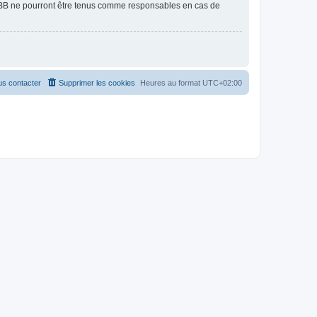
pBB ne pourront être tenus comme responsables en cas de
s contacter
Supprimer les cookies
Heures au format
UTC+02:00