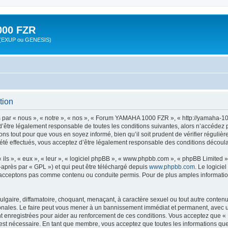
00 FZR
zr (EXUP ou GENESIS)
tion
r « nous », « notre », « nos », « Forum YAMAHA 1000 FZR », « http://yamaha-100
d’être légalement responsable de toutes les conditions suivantes, alors n’accéde
ns tout pour que vous en soyez informé, bien qu’il soit prudent de vérifier régulièr
effectués, vous acceptez d’être légalement responsable des conditions découlant
ls », « eux », « leur », « logiciel phpBB », « www.phpbb.com », « phpBB Limited »,
-après par « GPL ») et qui peut être téléchargé depuis
www.phpbb.com
. Le logicie
acceptons pas comme contenu ou conduite permis. Pour de plus amples informations
lgaire, diffamatoire, choquant, menaçant, à caractère sexuel ou tout autre contenu 
ales. Le faire peut vous mener à un bannissement immédiat et permanent, avec une n
nt enregistrées pour aider au renforcement de ces conditions. Vous acceptez que
 est nécessaire. En tant que membre, vous acceptez que toutes les informations qu