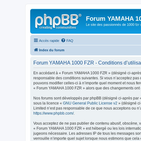
Forum YAMAHA 10
Le site des passionnés de 1000 f
Accès rapide
FAQ
Index du forum
Forum YAMAHA 1000 FZR - Conditions d’utilisa
En accédant à « Forum YAMAHA 1000 FZR » (désigné ci-après pa
responsable des conditions suivantes. Si vous n’acceptez pas 
pouvons modifier celles-ci à n’importe quel moment et nous fero
« Forum YAMAHA 1000 FZR » alors que des changements ont été 
Nos forums sont développés par phpBB (désigné ci-après par « i
sous la licence «
GNU General Public License v2
» (désigné ci
Limited n’est pas responsable de ce que nous acceptons ou n’
https://www.phpbb.com/
.
Vous acceptez de ne pas publier de contenu abusif, obscène, vu
« Forum YAMAHA 1000 FZR » est hébergé ou les lois internation
jugeons nécessaire. Les adresses IP de tous les messages so
verrouille n’importe quel sujet lorsque nous estimons que cela