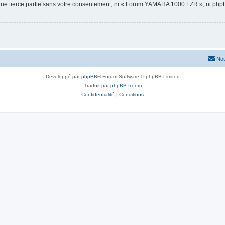
 une tierce partie sans votre consentement, ni « Forum YAMAHA 1000 FZR », ni ph
Nou
Développé par
phpBB
® Forum Software © phpBB Limited
Traduit par
phpBB-fr.com
Confidentialité
|
Conditions