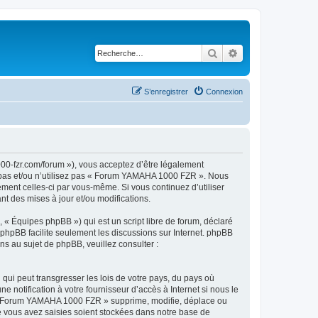
Rechercher
Recherche avancé
S’enregistrer
Connexion
0-fzr.com/forum »), vous acceptez d’être légalement
z pas et/ou n’utilisez pas « Forum YAMAHA 1000 FZR ». Nous
ement celles-ci par vous-même. Si vous continuez d’utiliser
 des mises à jour et/ou modifications.
 « Équipes phpBB ») qui est un script libre de forum, déclaré
l phpBB facilite seulement les discussions sur Internet. phpBB
 au sujet de phpBB, veuillez consulter :
qui peut transgresser les lois de votre pays, du pays où
otification à votre fournisseur d’accès à Internet si nous le
 « Forum YAMAHA 1000 FZR » supprime, modifie, déplace ou
e vous avez saisies soient stockées dans notre base de