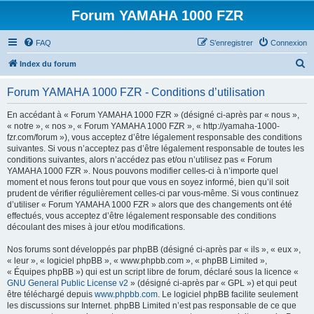
Forum YAMAHA 1000 FZR
FAQ
S’enregistrer
Connexion
R
Index du forum
e
Forum YAMAHA 1000 FZR - Conditions d’utilisation
c
h
En accédant à « Forum YAMAHA 1000 FZR » (désigné ci-après par « nous »,
« notre », « nos », « Forum YAMAHA 1000 FZR », « http://yamaha-1000-
e
fzr.com/forum »), vous acceptez d’être légalement responsable des conditions
r
suivantes. Si vous n’acceptez pas d’être légalement responsable de toutes les
conditions suivantes, alors n’accédez pas et/ou n’utilisez pas « Forum
c
YAMAHA 1000 FZR ». Nous pouvons modifier celles-ci à n’importe quel
h
moment et nous ferons tout pour que vous en soyez informé, bien qu’il soit
prudent de vérifier régulièrement celles-ci par vous-même. Si vous continuez
e
d’utiliser « Forum YAMAHA 1000 FZR » alors que des changements ont été
r
effectués, vous acceptez d’être légalement responsable des conditions
découlant des mises à jour et/ou modifications.
Nos forums sont développés par phpBB (désigné ci-après par « ils », « eux »,
« leur », « logiciel phpBB », « www.phpbb.com », « phpBB Limited »,
« Équipes phpBB ») qui est un script libre de forum, déclaré sous la licence «
GNU General Public License v2
» (désigné ci-après par « GPL ») et qui peut
être téléchargé depuis
www.phpbb.com
. Le logiciel phpBB facilite seulement
les discussions sur Internet. phpBB Limited n’est pas responsable de ce que