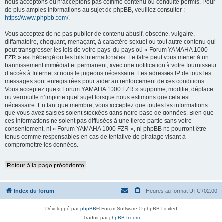
nous acceptons ou n’acceptons pas comme contenu ou conduite permis. Pour
de plus amples informations au sujet de phpBB, veuillez consulter :
https://www.phpbb.com/
.
Vous acceptez de ne pas publier de contenu abusif, obscène, vulgaire,
diffamatoire, choquant, menaçant, à caractère sexuel ou tout autre contenu qui
peut transgresser les lois de votre pays, du pays où « Forum YAMAHA 1000
FZR » est hébergé ou les lois internationales. Le faire peut vous mener à un
bannissement immédiat et permanent, avec une notification à votre fournisseur
d’accès à Internet si nous le jugeons nécessaire. Les adresses IP de tous les
messages sont enregistrées pour aider au renforcement de ces conditions.
Vous acceptez que « Forum YAMAHA 1000 FZR » supprime, modifie, déplace
ou verrouille n’importe quel sujet lorsque nous estimons que cela est
nécessaire. En tant que membre, vous acceptez que toutes les informations
que vous avez saisies soient stockées dans notre base de données. Bien que
ces informations ne soient pas diffusées à une tierce partie sans votre
consentement, ni « Forum YAMAHA 1000 FZR », ni phpBB ne pourront être
tenus comme responsables en cas de tentative de piratage visant à
compromettre les données.
Retour à la page précédente
Index du forum
Heures au format
UTC+02:00
Développé par
phpBB
® Forum Software © phpBB Limited
Traduit par
phpBB-fr.com