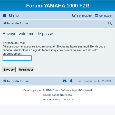
Forum YAMAHA 1000 FZR
FAQ
S’enregistrer
Connexion
R
Index du forum
e
Envoyer votre mot de passe
c
h
Adresse courriel :
Adresse courriel associée à votre compte. Si vous ne l’avez pas modifiée via votre
e
panneau d’utilisateur, il s’agit de l’adresse que vous avez fournie lors de votre
enregistrement.
r
c
h
e
r
Index du forum
Heures au format
UTC+02:00
Développé par
phpBB
® Forum Software © phpBB Limited
Traduit par
phpBB-fr.com
Confidentialité
|
Conditions