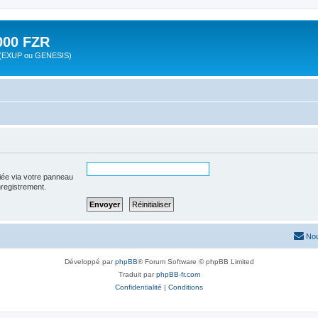
00 FZR
zr (EXUP ou GENESIS)
iée via votre panneau
enregistrement.
Nou
Développé par
phpBB
® Forum Software © phpBB Limited
Traduit par
phpBB-fr.com
Confidentialité
|
Conditions