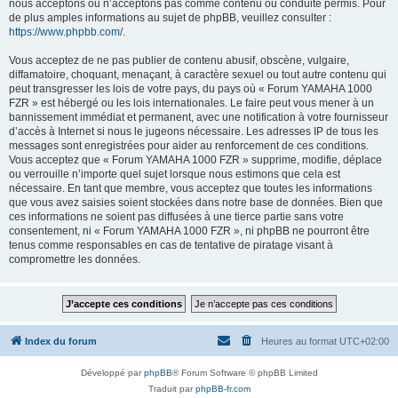
nous acceptons ou n’acceptons pas comme contenu ou conduite permis. Pour
de plus amples informations au sujet de phpBB, veuillez consulter :
https://www.phpbb.com/
.
Vous acceptez de ne pas publier de contenu abusif, obscène, vulgaire,
diffamatoire, choquant, menaçant, à caractère sexuel ou tout autre contenu qui
peut transgresser les lois de votre pays, du pays où « Forum YAMAHA 1000
FZR » est hébergé ou les lois internationales. Le faire peut vous mener à un
bannissement immédiat et permanent, avec une notification à votre fournisseur
d’accès à Internet si nous le jugeons nécessaire. Les adresses IP de tous les
messages sont enregistrées pour aider au renforcement de ces conditions.
Vous acceptez que « Forum YAMAHA 1000 FZR » supprime, modifie, déplace
ou verrouille n’importe quel sujet lorsque nous estimons que cela est
nécessaire. En tant que membre, vous acceptez que toutes les informations
que vous avez saisies soient stockées dans notre base de données. Bien que
ces informations ne soient pas diffusées à une tierce partie sans votre
consentement, ni « Forum YAMAHA 1000 FZR », ni phpBB ne pourront être
tenus comme responsables en cas de tentative de piratage visant à
compromettre les données.
Index du forum
Heures au format
UTC+02:00
Développé par
phpBB
® Forum Software © phpBB Limited
Traduit par
phpBB-fr.com