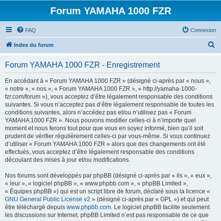
Forum YAMAHA 1000 FZR
FAQ
Connexion
R
Index du forum
e
Forum YAMAHA 1000 FZR - Enregistrement
c
h
En accédant à « Forum YAMAHA 1000 FZR » (désigné ci-après par « nous »,
« notre », « nos », « Forum YAMAHA 1000 FZR », « http://yamaha-1000-
e
fzr.com/forum »), vous acceptez d’être légalement responsable des conditions
r
suivantes. Si vous n’acceptez pas d’être légalement responsable de toutes les
conditions suivantes, alors n’accédez pas et/ou n’utilisez pas « Forum
c
YAMAHA 1000 FZR ». Nous pouvons modifier celles-ci à n’importe quel
h
moment et nous ferons tout pour que vous en soyez informé, bien qu’il soit
prudent de vérifier régulièrement celles-ci par vous-même. Si vous continuez
e
d’utiliser « Forum YAMAHA 1000 FZR » alors que des changements ont été
r
effectués, vous acceptez d’être légalement responsable des conditions
découlant des mises à jour et/ou modifications.
Nos forums sont développés par phpBB (désigné ci-après par « ils », « eux »,
« leur », « logiciel phpBB », « www.phpbb.com », « phpBB Limited »,
« Équipes phpBB ») qui est un script libre de forum, déclaré sous la licence «
GNU General Public License v2
» (désigné ci-après par « GPL ») et qui peut
être téléchargé depuis
www.phpbb.com
. Le logiciel phpBB facilite seulement
les discussions sur Internet. phpBB Limited n’est pas responsable de ce que