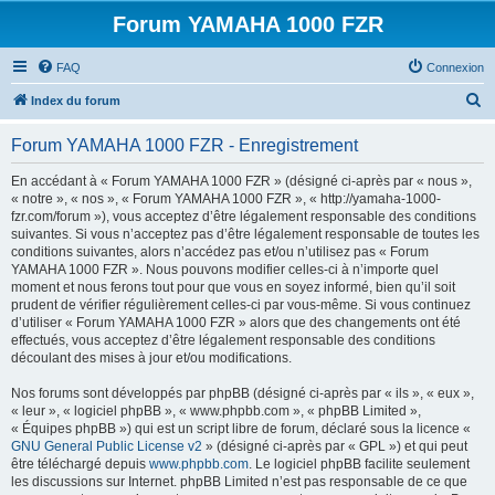
Forum YAMAHA 1000 FZR
FAQ
Connexion
R
Index du forum
e
Forum YAMAHA 1000 FZR - Enregistrement
c
h
En accédant à « Forum YAMAHA 1000 FZR » (désigné ci-après par « nous »,
« notre », « nos », « Forum YAMAHA 1000 FZR », « http://yamaha-1000-
e
fzr.com/forum »), vous acceptez d’être légalement responsable des conditions
r
suivantes. Si vous n’acceptez pas d’être légalement responsable de toutes les
conditions suivantes, alors n’accédez pas et/ou n’utilisez pas « Forum
c
YAMAHA 1000 FZR ». Nous pouvons modifier celles-ci à n’importe quel
h
moment et nous ferons tout pour que vous en soyez informé, bien qu’il soit
prudent de vérifier régulièrement celles-ci par vous-même. Si vous continuez
e
d’utiliser « Forum YAMAHA 1000 FZR » alors que des changements ont été
r
effectués, vous acceptez d’être légalement responsable des conditions
découlant des mises à jour et/ou modifications.
Nos forums sont développés par phpBB (désigné ci-après par « ils », « eux »,
« leur », « logiciel phpBB », « www.phpbb.com », « phpBB Limited »,
« Équipes phpBB ») qui est un script libre de forum, déclaré sous la licence «
GNU General Public License v2
» (désigné ci-après par « GPL ») et qui peut
être téléchargé depuis
www.phpbb.com
. Le logiciel phpBB facilite seulement
les discussions sur Internet. phpBB Limited n’est pas responsable de ce que