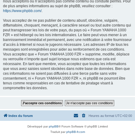
nous acceptons ou n’acceptons pas comme contenu ou conduite permis. Pour
de plus amples informations au sujet de phpBB, veuillez consulter :
https://www.phpbb.com/
.
Vous acceptez de ne pas publier de contenu abusif, obscène, vulgaire,
diffamatoire, choquant, menaçant, à caractère sexuel ou tout autre contenu qui
peut transgresser les lois de votre pays, du pays où « Forum YAMAHA 1000
FZR » est hébergé ou les lois internationales. Le faire peut vous mener à un
bannissement immédiat et permanent, avec une notification à votre fournisseur
d’accès à Internet si nous le jugeons nécessaire. Les adresses IP de tous les
messages sont enregistrées pour aider au renforcement de ces conditions.
Vous acceptez que « Forum YAMAHA 1000 FZR » supprime, modifie, déplace
ou verrouille n’importe quel sujet lorsque nous estimons que cela est
nécessaire. En tant que membre, vous acceptez que toutes les informations
que vous avez saisies soient stockées dans notre base de données. Bien que
ces informations ne soient pas diffusées à une tierce partie sans votre
consentement, ni « Forum YAMAHA 1000 FZR », ni phpBB ne pourront être
tenus comme responsables en cas de tentative de piratage visant à
compromettre les données.
Index du forum
Heures au format
UTC+02:00
Développé par
phpBB
® Forum Software © phpBB Limited
Traduit par
phpBB-fr.com