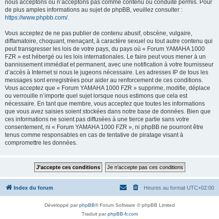
nous acceptons ou n’acceptons pas comme contenu ou conduite permis. Pour
de plus amples informations au sujet de phpBB, veuillez consulter :
https://www.phpbb.com/
.
Vous acceptez de ne pas publier de contenu abusif, obscène, vulgaire,
diffamatoire, choquant, menaçant, à caractère sexuel ou tout autre contenu qui
peut transgresser les lois de votre pays, du pays où « Forum YAMAHA 1000
FZR » est hébergé ou les lois internationales. Le faire peut vous mener à un
bannissement immédiat et permanent, avec une notification à votre fournisseur
d’accès à Internet si nous le jugeons nécessaire. Les adresses IP de tous les
messages sont enregistrées pour aider au renforcement de ces conditions.
Vous acceptez que « Forum YAMAHA 1000 FZR » supprime, modifie, déplace
ou verrouille n’importe quel sujet lorsque nous estimons que cela est
nécessaire. En tant que membre, vous acceptez que toutes les informations
que vous avez saisies soient stockées dans notre base de données. Bien que
ces informations ne soient pas diffusées à une tierce partie sans votre
consentement, ni « Forum YAMAHA 1000 FZR », ni phpBB ne pourront être
tenus comme responsables en cas de tentative de piratage visant à
compromettre les données.
Index du forum
Heures au format
UTC+02:00
Développé par
phpBB
® Forum Software © phpBB Limited
Traduit par
phpBB-fr.com