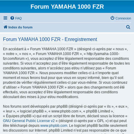
Forum YAMAHA 1000 FZR
FAQ
Connexion
R
Index du forum
e
Forum YAMAHA 1000 FZR - Enregistrement
c
h
En accédant à « Forum YAMAHA 1000 FZR » (désigné ci-après par « nous »,
« notre », « nos », « Forum YAMAHA 1000 FZR », « http://yamaha-1000-
e
fzr.com/forum »), vous acceptez d’être légalement responsable des conditions
r
suivantes. Si vous n’acceptez pas d’être légalement responsable de toutes les
conditions suivantes, alors n’accédez pas et/ou n’utilisez pas « Forum
c
YAMAHA 1000 FZR ». Nous pouvons modifier celles-ci à n’importe quel
h
moment et nous ferons tout pour que vous en soyez informé, bien qu’il soit
prudent de vérifier régulièrement celles-ci par vous-même. Si vous continuez
e
d’utiliser « Forum YAMAHA 1000 FZR » alors que des changements ont été
r
effectués, vous acceptez d’être légalement responsable des conditions
découlant des mises à jour et/ou modifications.
Nos forums sont développés par phpBB (désigné ci-après par « ils », « eux »,
« leur », « logiciel phpBB », « www.phpbb.com », « phpBB Limited »,
« Équipes phpBB ») qui est un script libre de forum, déclaré sous la licence «
GNU General Public License v2
» (désigné ci-après par « GPL ») et qui peut
être téléchargé depuis
www.phpbb.com
. Le logiciel phpBB facilite seulement
les discussions sur Internet. phpBB Limited n’est pas responsable de ce que