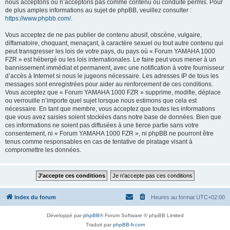
nous acceptons ou n’acceptons pas comme contenu ou conduite permis. Pour
de plus amples informations au sujet de phpBB, veuillez consulter :
https://www.phpbb.com/
.
Vous acceptez de ne pas publier de contenu abusif, obscène, vulgaire,
diffamatoire, choquant, menaçant, à caractère sexuel ou tout autre contenu qui
peut transgresser les lois de votre pays, du pays où « Forum YAMAHA 1000
FZR » est hébergé ou les lois internationales. Le faire peut vous mener à un
bannissement immédiat et permanent, avec une notification à votre fournisseur
d’accès à Internet si nous le jugeons nécessaire. Les adresses IP de tous les
messages sont enregistrées pour aider au renforcement de ces conditions.
Vous acceptez que « Forum YAMAHA 1000 FZR » supprime, modifie, déplace
ou verrouille n’importe quel sujet lorsque nous estimons que cela est
nécessaire. En tant que membre, vous acceptez que toutes les informations
que vous avez saisies soient stockées dans notre base de données. Bien que
ces informations ne soient pas diffusées à une tierce partie sans votre
consentement, ni « Forum YAMAHA 1000 FZR », ni phpBB ne pourront être
tenus comme responsables en cas de tentative de piratage visant à
compromettre les données.
Index du forum
Heures au format
UTC+02:00
Développé par
phpBB
® Forum Software © phpBB Limited
Traduit par
phpBB-fr.com