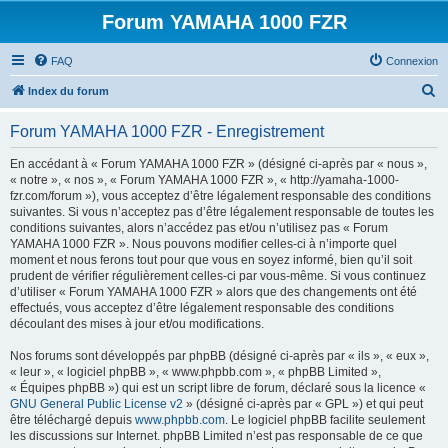
Forum YAMAHA 1000 FZR
FAQ
Connexion
R
Index du forum
e
Forum YAMAHA 1000 FZR - Enregistrement
c
h
En accédant à « Forum YAMAHA 1000 FZR » (désigné ci-après par « nous »,
« notre », « nos », « Forum YAMAHA 1000 FZR », « http://yamaha-1000-
e
fzr.com/forum »), vous acceptez d’être légalement responsable des conditions
r
suivantes. Si vous n’acceptez pas d’être légalement responsable de toutes les
conditions suivantes, alors n’accédez pas et/ou n’utilisez pas « Forum
c
YAMAHA 1000 FZR ». Nous pouvons modifier celles-ci à n’importe quel
h
moment et nous ferons tout pour que vous en soyez informé, bien qu’il soit
prudent de vérifier régulièrement celles-ci par vous-même. Si vous continuez
e
d’utiliser « Forum YAMAHA 1000 FZR » alors que des changements ont été
r
effectués, vous acceptez d’être légalement responsable des conditions
découlant des mises à jour et/ou modifications.
Nos forums sont développés par phpBB (désigné ci-après par « ils », « eux »,
« leur », « logiciel phpBB », « www.phpbb.com », « phpBB Limited »,
« Équipes phpBB ») qui est un script libre de forum, déclaré sous la licence «
GNU General Public License v2
» (désigné ci-après par « GPL ») et qui peut
être téléchargé depuis
www.phpbb.com
. Le logiciel phpBB facilite seulement
les discussions sur Internet. phpBB Limited n’est pas responsable de ce que