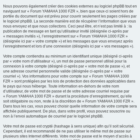
Nous pouvons également créer des cookies externes au logiciel phpBB tout en
naviguant sur « Forum YAMAHA 1000 FZR », bien que ceux-ci soient hors de
portée du document qui est prévu pour couvrir seulement les pages créées par
le logiciel phpBB. La seconde manière est de récupérer l’information que vous
nous envoyez et que nous collectons. Ceci peut être, et n’est pas limité à : la
publication de message en tant qu’utilisateur invité (désignée ci-après par
« messages invités »), l’enregistrement sur « Forum YAMAHA 1000 FZR »
(désignée ici par « votre compte ») et les messages que vous envoyez après
l’enregistrement et lors d’une connexion (désignés ici par « vos messages »).
Votre compte contiendra au minimum un identifiant unique (désigné ci-après
par « votre nom d’utilisateur »), un mot de passe personnel utilisé pour la
connexion à votre compte (désigné ci-après par « votre mot de passe »), et
une adresse courriel personnelle valide (désignée ci-après par « votre
courriel »). Vos informations pour votre compte sur « Forum YAMAHA 1000
FZR » sont protégées par les lois de protection des données applicables dans
le pays qui nous héberge. Toute information en-dehors de votre nom
d’utilisateur, de votre mot de passe et de votre adresse courriel requise par
« Forum YAMAHA 1000 FZR » durant la procédure d’enregistrement, qu’elle
soit obligatoire ou non, reste à la discrétion de « Forum YAMAHA 1000 FZR ».
Dans tous les cas, vous pouvez choisir quelle information de votre compte sera
affichée publiquement. De plus, dans votre profil, vous pouvez souscrire ou
non à l’envoi automatique de courriel par le logiciel phpBB.
Votre mot de passe est crypté (hashage à sens unique) afin qu’il soit sécurisé.
Cependant, il est recommandé de ne pas utiliser le même mot de passe sur
plusieurs sites Internet différents. Votre mot de passe est le moyen d’accès à