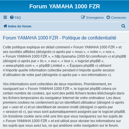
Forum YAMAHA 1000 FZR
FAQ
S’enregistrer
Connexion
R
Index du forum
e
Forum YAMAHA 1000 FZR - Politique de confidentialité
c
h
Cette politique explique en détail comment « Forum YAMAHA 1000 FZR » et
ses sociétés affiliées (désignés ci-après par « nous », « notre », « nos »,
e
« Forum YAMAHA 1000 FZR », « http://yamaha-1000-fzr.com/forum ») et phpBB
r
(désigné ci-après par « ils », « eux », « leur », « logiciel phpBB »,
« www.phpbb.com », « phpBB Limited », « Équipes phpBB ») utilisent
c
n’importe quelle information collectée pendant n’importe quelle session
h
d’utilisation de votre part (désignée ci-après par « vos informations »).
e
Vos informations sont collectées de deux manières. Premièrement, en
r
naviguant sur « Forum YAMAHA 1000 FZR », le logiciel phpBB créera un
certain nombre de cookies, qui sont des petits fichiers textes téléchargés dans
les fichiers temporaires du navigateur Internet de votre ordinateur. Les deux
premiers cookies ne contiennent qu’un identifiant utilisateur (désigné ci-après
par « user-id ») et un identifiant de session invité (désigné ci-après par
« session-id »), qui vous sont automatiquement assignés par le logiciel phpBB.
Un troisième cookie sera créé une fois que vous naviguerez sur les sujets de
« Forum YAMAHA 1000 FZR » et est utilisé pour stocker les informations sur
les sujets que vous avez lus, ce qui améliore votre navigation sur le forum.