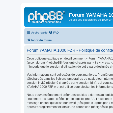
Forum YAMAHA 10
Le site des passionnés de 1000 f
Accès rapide
FAQ
Index du forum
Forum YAMAHA 1000 FZR - Politique de confiden
Cette politique explique en détail comment « Forum YAMAHA 100
fzr.com/forum ») et phpBB (désigné ci-après par « ils », « eux 
n’importe quelle session d’utilisation de votre part (désignée ci
Vos informations sont collectées de deux manières. Premièreme
téléchargés dans les fichiers temporaires du navigateur Internet
session invité (désigné ci-après par « session-id »), qui vous
YAMAHA 1000 FZR » et est utilisé pour stocker les informations 
Nous pouvons également créer des cookies externes au logicie
seulement les pages créées par le logiciel phpBB. La seconde ma
message en tant qu’utilisateur invité (désignée ci-après par 
après l’enregistrement et lors d’une connexion (désignés ici p