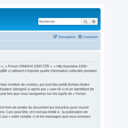
Rechercher
Recherche avancé
S’enregistrer
Connexion
nos », « Forum YAMAHA 1000 FZR », « http://yamaha-1000-
pBB ») utilisent n’importe quelle information collectée pendant
in nombre de cookies, qui sont des petits fichiers textes
isateur (désigné ci-après par « user-id ») et un identifiant de
é une fois que vous naviguerez sur les sujets de « Forum
t hors de portée du document qui est prévu pour couvrir
Ceci peut être, et n’est pas limité à : la publication de
ci par « votre compte ») et les messages que vous envoyez