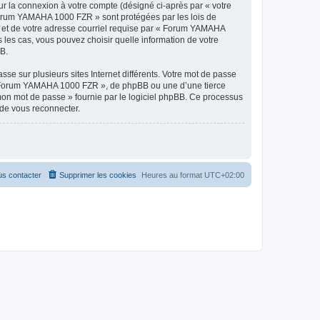
ur la connexion à votre compte (désigné ci-après par « votre
« Forum YAMAHA 1000 FZR » sont protégées par les lois de
e et de votre adresse courriel requise par « Forum YAMAHA
les cas, vous pouvez choisir quelle information de votre
BB.
se sur plusieurs sites Internet différents. Votre mot de passe
« Forum YAMAHA 1000 FZR », de phpBB ou une d’une tierce
 mon mot de passe » fournie par le logiciel phpBB. Ce processus
 de vous reconnecter.
s contacter
Supprimer les cookies
Heures au format
UTC+02:00