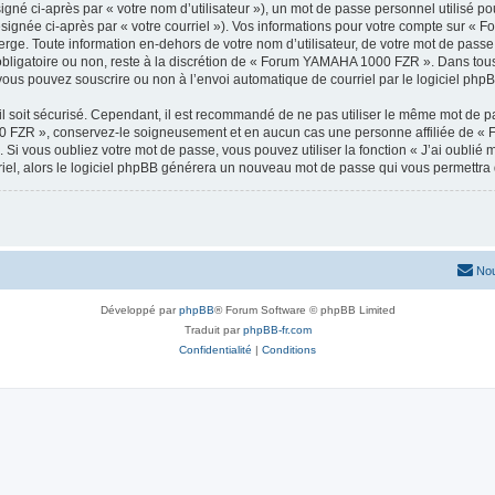
gné ci-après par « votre nom d’utilisateur »), un mot de passe personnel utilisé po
ésignée ci-après par « votre courriel »). Vos informations pour votre compte sur 
rge. Toute information en-dehors de votre nom d’utilisateur, de votre mot de pass
obligatoire ou non, reste à la discrétion de « Forum YAMAHA 1000 FZR ». Dans tous 
vous pouvez souscrire ou non à l’envoi automatique de courriel par le logiciel php
l soit sécurisé. Cependant, il est recommandé de ne pas utiliser le même mot de pas
0 FZR », conservez-le soigneusement et en aucun cas une personne affiliée de 
Si vous oubliez votre mot de passe, vous pouvez utiliser la fonction « J’ai oublié
rriel, alors le logiciel phpBB générera un nouveau mot de passe qui vous permettra
Nou
Développé par
phpBB
® Forum Software © phpBB Limited
Traduit par
phpBB-fr.com
Confidentialité
|
Conditions