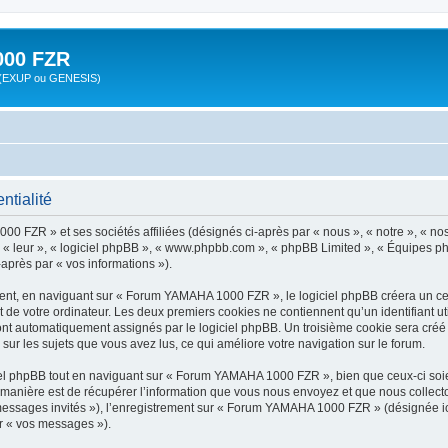
00 FZR
zr (EXUP ou GENESIS)
tialité
0 FZR » et ses sociétés affiliées (désignés ci-après par « nous », « notre », « 
», « leur », « logiciel phpBB », « www.phpbb.com », « phpBB Limited », « Équipes ph
-après par « vos informations »).
nt, en naviguant sur « Forum YAMAHA 1000 FZR », le logiciel phpBB créera un certa
 de votre ordinateur. Les deux premiers cookies ne contiennent qu’un identifiant util
 sont automatiquement assignés par le logiciel phpBB. Un troisième cookie sera cré
sur les sujets que vous avez lus, ce qui améliore votre navigation sur le forum.
l phpBB tout en naviguant sur « Forum YAMAHA 1000 FZR », bien que ceux-ci soien
nière est de récupérer l’information que vous nous envoyez et que nous collectons. 
« messages invités »), l’enregistrement sur « Forum YAMAHA 1000 FZR » (désignée i
ar « vos messages »).