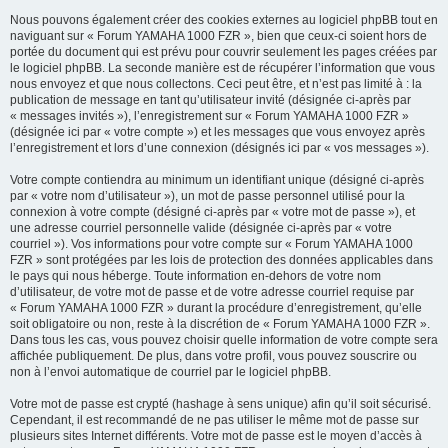
Nous pouvons également créer des cookies externes au logiciel phpBB tout en
naviguant sur « Forum YAMAHA 1000 FZR », bien que ceux-ci soient hors de
portée du document qui est prévu pour couvrir seulement les pages créées par
le logiciel phpBB. La seconde manière est de récupérer l’information que vous
nous envoyez et que nous collectons. Ceci peut être, et n’est pas limité à : la
publication de message en tant qu’utilisateur invité (désignée ci-après par
« messages invités »), l’enregistrement sur « Forum YAMAHA 1000 FZR »
(désignée ici par « votre compte ») et les messages que vous envoyez après
l’enregistrement et lors d’une connexion (désignés ici par « vos messages »).
Votre compte contiendra au minimum un identifiant unique (désigné ci-après
par « votre nom d’utilisateur »), un mot de passe personnel utilisé pour la
connexion à votre compte (désigné ci-après par « votre mot de passe »), et
une adresse courriel personnelle valide (désignée ci-après par « votre
courriel »). Vos informations pour votre compte sur « Forum YAMAHA 1000
FZR » sont protégées par les lois de protection des données applicables dans
le pays qui nous héberge. Toute information en-dehors de votre nom
d’utilisateur, de votre mot de passe et de votre adresse courriel requise par
« Forum YAMAHA 1000 FZR » durant la procédure d’enregistrement, qu’elle
soit obligatoire ou non, reste à la discrétion de « Forum YAMAHA 1000 FZR ».
Dans tous les cas, vous pouvez choisir quelle information de votre compte sera
affichée publiquement. De plus, dans votre profil, vous pouvez souscrire ou
non à l’envoi automatique de courriel par le logiciel phpBB.
Votre mot de passe est crypté (hashage à sens unique) afin qu’il soit sécurisé.
Cependant, il est recommandé de ne pas utiliser le même mot de passe sur
plusieurs sites Internet différents. Votre mot de passe est le moyen d’accès à