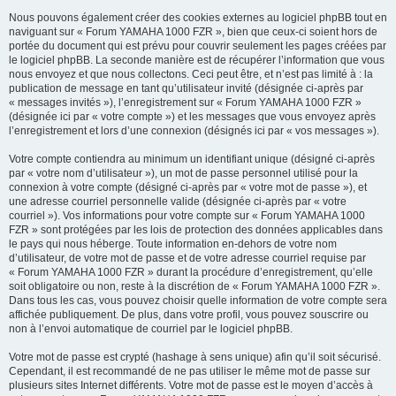
Nous pouvons également créer des cookies externes au logiciel phpBB tout en
naviguant sur « Forum YAMAHA 1000 FZR », bien que ceux-ci soient hors de
portée du document qui est prévu pour couvrir seulement les pages créées par
le logiciel phpBB. La seconde manière est de récupérer l’information que vous
nous envoyez et que nous collectons. Ceci peut être, et n’est pas limité à : la
publication de message en tant qu’utilisateur invité (désignée ci-après par
« messages invités »), l’enregistrement sur « Forum YAMAHA 1000 FZR »
(désignée ici par « votre compte ») et les messages que vous envoyez après
l’enregistrement et lors d’une connexion (désignés ici par « vos messages »).
Votre compte contiendra au minimum un identifiant unique (désigné ci-après
par « votre nom d’utilisateur »), un mot de passe personnel utilisé pour la
connexion à votre compte (désigné ci-après par « votre mot de passe »), et
une adresse courriel personnelle valide (désignée ci-après par « votre
courriel »). Vos informations pour votre compte sur « Forum YAMAHA 1000
FZR » sont protégées par les lois de protection des données applicables dans
le pays qui nous héberge. Toute information en-dehors de votre nom
d’utilisateur, de votre mot de passe et de votre adresse courriel requise par
« Forum YAMAHA 1000 FZR » durant la procédure d’enregistrement, qu’elle
soit obligatoire ou non, reste à la discrétion de « Forum YAMAHA 1000 FZR ».
Dans tous les cas, vous pouvez choisir quelle information de votre compte sera
affichée publiquement. De plus, dans votre profil, vous pouvez souscrire ou
non à l’envoi automatique de courriel par le logiciel phpBB.
Votre mot de passe est crypté (hashage à sens unique) afin qu’il soit sécurisé.
Cependant, il est recommandé de ne pas utiliser le même mot de passe sur
plusieurs sites Internet différents. Votre mot de passe est le moyen d’accès à