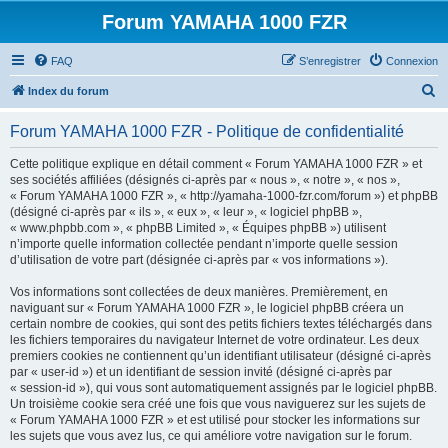
Forum YAMAHA 1000 FZR
FAQ
S’enregistrer
Connexion
R
Index du forum
e
Forum YAMAHA 1000 FZR - Politique de confidentialité
c
h
Cette politique explique en détail comment « Forum YAMAHA 1000 FZR » et
ses sociétés affiliées (désignés ci-après par « nous », « notre », « nos »,
e
« Forum YAMAHA 1000 FZR », « http://yamaha-1000-fzr.com/forum ») et phpBB
r
(désigné ci-après par « ils », « eux », « leur », « logiciel phpBB »,
« www.phpbb.com », « phpBB Limited », « Équipes phpBB ») utilisent
c
n’importe quelle information collectée pendant n’importe quelle session
h
d’utilisation de votre part (désignée ci-après par « vos informations »).
e
Vos informations sont collectées de deux manières. Premièrement, en
r
naviguant sur « Forum YAMAHA 1000 FZR », le logiciel phpBB créera un
certain nombre de cookies, qui sont des petits fichiers textes téléchargés dans
les fichiers temporaires du navigateur Internet de votre ordinateur. Les deux
premiers cookies ne contiennent qu’un identifiant utilisateur (désigné ci-après
par « user-id ») et un identifiant de session invité (désigné ci-après par
« session-id »), qui vous sont automatiquement assignés par le logiciel phpBB.
Un troisième cookie sera créé une fois que vous naviguerez sur les sujets de
« Forum YAMAHA 1000 FZR » et est utilisé pour stocker les informations sur
les sujets que vous avez lus, ce qui améliore votre navigation sur le forum.