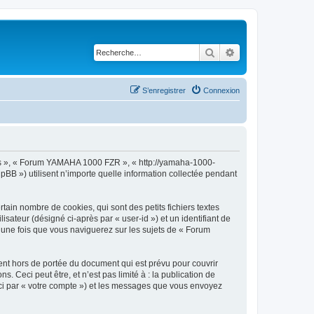
Rechercher
Recherche avancé
S’enregistrer
Connexion
nos », « Forum YAMAHA 1000 FZR », « http://yamaha-1000-
pBB ») utilisent n’importe quelle information collectée pendant
in nombre de cookies, qui sont des petits fichiers textes
isateur (désigné ci-après par « user-id ») et un identifiant de
é une fois que vous naviguerez sur les sujets de « Forum
t hors de portée du document qui est prévu pour couvrir
Ceci peut être, et n’est pas limité à : la publication de
ci par « votre compte ») et les messages que vous envoyez