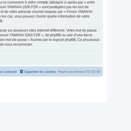
ur la connexion à votre compte (désigné ci-après par « votre
« Forum YAMAHA 1000 FZR » sont protégées par les lois de
e et de votre adresse courriel requise par « Forum YAMAHA
les cas, vous pouvez choisir quelle information de votre
BB.
se sur plusieurs sites Internet différents. Votre mot de passe
« Forum YAMAHA 1000 FZR », de phpBB ou une d’une tierce
 mon mot de passe » fournie par le logiciel phpBB. Ce processus
 de vous reconnecter.
s contacter
Supprimer les cookies
Heures au format
UTC+02:00