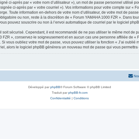
gné ci-après par « votre nom d’utilisateur »), un mot de passe personnel utilisé po
ésignée ci-après par « votre courriel »). Vos informations pour votre compte sur 
rge. Toute information en-dehors de votre nom d’utilisateur, de votre mot de pass
obligatoire ou non, reste à la discrétion de « Forum YAMAHA 1000 FZR ». Dans tous 
vous pouvez souscrire ou non à l’envoi automatique de courriel par le logiciel php
l soit sécurisé. Cependant, il est recommandé de ne pas utiliser le même mot de pas
0 FZR », conservez-le soigneusement et en aucun cas une personne affiliée de 
Si vous oubliez votre mot de passe, vous pouvez utiliser la fonction « J’ai oublié
rriel, alors le logiciel phpBB générera un nouveau mot de passe qui vous permettra
Nou
Développé par
phpBB
® Forum Software © phpBB Limited
Traduit par
phpBB-fr.com
Confidentialité
|
Conditions