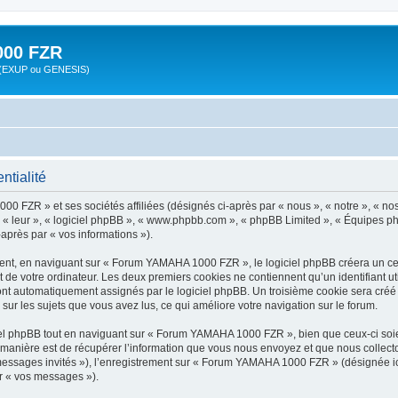
00 FZR
zr (EXUP ou GENESIS)
tialité
0 FZR » et ses sociétés affiliées (désignés ci-après par « nous », « notre », « 
», « leur », « logiciel phpBB », « www.phpbb.com », « phpBB Limited », « Équipes ph
-après par « vos informations »).
nt, en naviguant sur « Forum YAMAHA 1000 FZR », le logiciel phpBB créera un certa
 de votre ordinateur. Les deux premiers cookies ne contiennent qu’un identifiant util
 sont automatiquement assignés par le logiciel phpBB. Un troisième cookie sera cré
sur les sujets que vous avez lus, ce qui améliore votre navigation sur le forum.
l phpBB tout en naviguant sur « Forum YAMAHA 1000 FZR », bien que ceux-ci soien
nière est de récupérer l’information que vous nous envoyez et que nous collectons. 
« messages invités »), l’enregistrement sur « Forum YAMAHA 1000 FZR » (désignée i
ar « vos messages »).