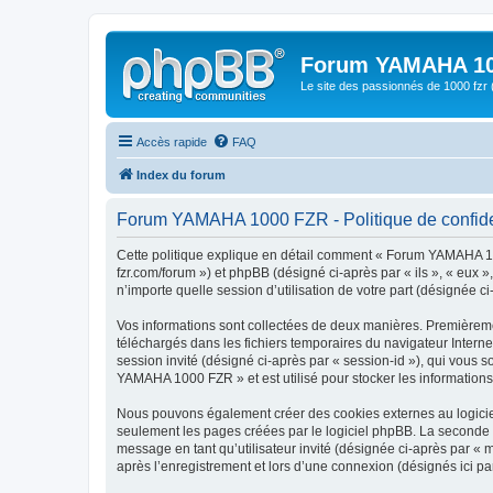
Forum YAMAHA 10
Le site des passionnés de 1000 f
Accès rapide
FAQ
Index du forum
Forum YAMAHA 1000 FZR - Politique de confiden
Cette politique explique en détail comment « Forum YAMAHA 100
fzr.com/forum ») et phpBB (désigné ci-après par « ils », « eux 
n’importe quelle session d’utilisation de votre part (désignée ci
Vos informations sont collectées de deux manières. Premièreme
téléchargés dans les fichiers temporaires du navigateur Internet
session invité (désigné ci-après par « session-id »), qui vous
YAMAHA 1000 FZR » et est utilisé pour stocker les informations 
Nous pouvons également créer des cookies externes au logicie
seulement les pages créées par le logiciel phpBB. La seconde ma
message en tant qu’utilisateur invité (désignée ci-après par 
après l’enregistrement et lors d’une connexion (désignés ici p