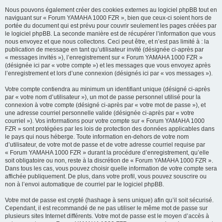
Nous pouvons également créer des cookies externes au logiciel phpBB tout en
naviguant sur « Forum YAMAHA 1000 FZR », bien que ceux-ci soient hors de
portée du document qui est prévu pour couvrir seulement les pages créées par
le logiciel phpBB. La seconde manière est de récupérer l’information que vous
nous envoyez et que nous collectons. Ceci peut être, et n’est pas limité à : la
publication de message en tant qu’utilisateur invité (désignée ci-après par
« messages invités »), l’enregistrement sur « Forum YAMAHA 1000 FZR »
(désignée ici par « votre compte ») et les messages que vous envoyez après
l’enregistrement et lors d’une connexion (désignés ici par « vos messages »).
Votre compte contiendra au minimum un identifiant unique (désigné ci-après
par « votre nom d’utilisateur »), un mot de passe personnel utilisé pour la
connexion à votre compte (désigné ci-après par « votre mot de passe »), et
une adresse courriel personnelle valide (désignée ci-après par « votre
courriel »). Vos informations pour votre compte sur « Forum YAMAHA 1000
FZR » sont protégées par les lois de protection des données applicables dans
le pays qui nous héberge. Toute information en-dehors de votre nom
d’utilisateur, de votre mot de passe et de votre adresse courriel requise par
« Forum YAMAHA 1000 FZR » durant la procédure d’enregistrement, qu’elle
soit obligatoire ou non, reste à la discrétion de « Forum YAMAHA 1000 FZR ».
Dans tous les cas, vous pouvez choisir quelle information de votre compte sera
affichée publiquement. De plus, dans votre profil, vous pouvez souscrire ou
non à l’envoi automatique de courriel par le logiciel phpBB.
Votre mot de passe est crypté (hashage à sens unique) afin qu’il soit sécurisé.
Cependant, il est recommandé de ne pas utiliser le même mot de passe sur
plusieurs sites Internet différents. Votre mot de passe est le moyen d’accès à