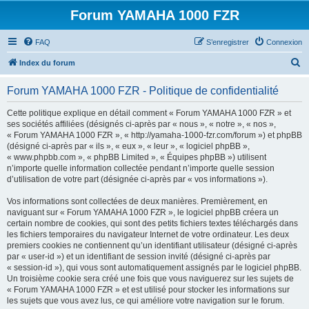
Forum YAMAHA 1000 FZR
FAQ
S’enregistrer
Connexion
R
Index du forum
e
Forum YAMAHA 1000 FZR - Politique de confidentialité
c
h
Cette politique explique en détail comment « Forum YAMAHA 1000 FZR » et
ses sociétés affiliées (désignés ci-après par « nous », « notre », « nos »,
e
« Forum YAMAHA 1000 FZR », « http://yamaha-1000-fzr.com/forum ») et phpBB
r
(désigné ci-après par « ils », « eux », « leur », « logiciel phpBB »,
« www.phpbb.com », « phpBB Limited », « Équipes phpBB ») utilisent
c
n’importe quelle information collectée pendant n’importe quelle session
h
d’utilisation de votre part (désignée ci-après par « vos informations »).
e
Vos informations sont collectées de deux manières. Premièrement, en
r
naviguant sur « Forum YAMAHA 1000 FZR », le logiciel phpBB créera un
certain nombre de cookies, qui sont des petits fichiers textes téléchargés dans
les fichiers temporaires du navigateur Internet de votre ordinateur. Les deux
premiers cookies ne contiennent qu’un identifiant utilisateur (désigné ci-après
par « user-id ») et un identifiant de session invité (désigné ci-après par
« session-id »), qui vous sont automatiquement assignés par le logiciel phpBB.
Un troisième cookie sera créé une fois que vous naviguerez sur les sujets de
« Forum YAMAHA 1000 FZR » et est utilisé pour stocker les informations sur
les sujets que vous avez lus, ce qui améliore votre navigation sur le forum.