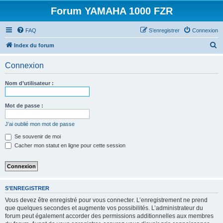
Forum YAMAHA 1000 FZR
FAQ
S’enregistrer
Connexion
R
Index du forum
e
Connexion
c
h
Nom d’utilisateur :
e
r
Mot de passe :
c
J’ai oublié mon mot de passe
h
Se souvenir de moi
e
Cacher mon statut en ligne pour cette session
r
S’ENREGISTRER
Vous devez être enregistré pour vous connecter. L’enregistrement ne prend
que quelques secondes et augmente vos possibilités. L’administrateur du
forum peut également accorder des permissions additionnelles aux membres