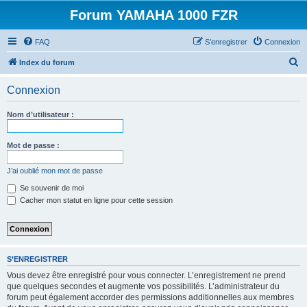
Forum YAMAHA 1000 FZR
FAQ
S’enregistrer
Connexion
R
Index du forum
e
Connexion
c
h
Nom d’utilisateur :
e
r
Mot de passe :
c
J’ai oublié mon mot de passe
h
Se souvenir de moi
e
Cacher mon statut en ligne pour cette session
r
S’ENREGISTRER
Vous devez être enregistré pour vous connecter. L’enregistrement ne prend
que quelques secondes et augmente vos possibilités. L’administrateur du
forum peut également accorder des permissions additionnelles aux membres