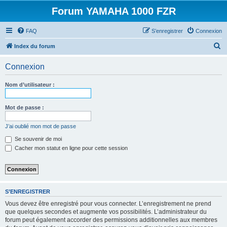
Forum YAMAHA 1000 FZR
FAQ
S’enregistrer
Connexion
R
Index du forum
e
Connexion
c
h
Nom d’utilisateur :
e
r
Mot de passe :
c
J’ai oublié mon mot de passe
h
Se souvenir de moi
e
Cacher mon statut en ligne pour cette session
r
S’ENREGISTRER
Vous devez être enregistré pour vous connecter. L’enregistrement ne prend
que quelques secondes et augmente vos possibilités. L’administrateur du
forum peut également accorder des permissions additionnelles aux membres