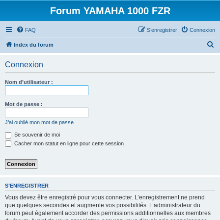
Forum YAMAHA 1000 FZR
FAQ
S’enregistrer
Connexion
R
Index du forum
e
Connexion
c
h
Nom d’utilisateur :
e
r
Mot de passe :
c
J’ai oublié mon mot de passe
h
Se souvenir de moi
e
Cacher mon statut en ligne pour cette session
r
S’ENREGISTRER
Vous devez être enregistré pour vous connecter. L’enregistrement ne prend
que quelques secondes et augmente vos possibilités. L’administrateur du
forum peut également accorder des permissions additionnelles aux membres