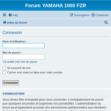
Forum YAMAHA 1000 FZR
FAQ
S’enregistrer
Connexion
R
Index du forum
e
Connexion
c
h
Nom d’utilisateur :
e
r
Mot de passe :
c
J’ai oublié mon mot de passe
h
Se souvenir de moi
e
Cacher mon statut en ligne pour cette session
r
S’ENREGISTRER
Vous devez être enregistré pour vous connecter. L’enregistrement ne prend
que quelques secondes et augmente vos possibilités. L’administrateur du
forum peut également accorder des permissions additionnelles aux membres