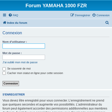
Forum YAMAHA 1000 FZR
FAQ
S’enregistrer
Connexion
R
Index du forum
e
Connexion
c
h
Nom d’utilisateur :
e
r
Mot de passe :
c
J’ai oublié mon mot de passe
h
Se souvenir de moi
e
Cacher mon statut en ligne pour cette session
r
S’ENREGISTRER
Vous devez être enregistré pour vous connecter. L’enregistrement ne prend
que quelques secondes et augmente vos possibilités. L’administrateur du
forum peut également accorder des permissions additionnelles aux membres