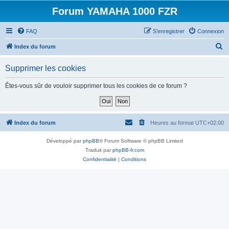
Forum YAMAHA 1000 FZR
FAQ
S’enregistrer
Connexion
R
Index du forum
e
Supprimer les cookies
c
h
Êtes-vous sûr de vouloir supprimer tous les cookies de ce forum ?
e
r
c
Index du forum
Heures au format
UTC+02:00
h
Développé par
phpBB
® Forum Software © phpBB Limited
e
Traduit par
phpBB-fr.com
r
Confidentialité
|
Conditions