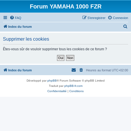
Forum YAMAHA 1000 FZR
FAQ
S’enregistrer
Connexion
R
Index du forum
e
Supprimer les cookies
c
h
Êtes-vous sûr de vouloir supprimer tous les cookies de ce forum ?
e
r
c
Index du forum
Heures au format
UTC+02:00
h
Développé par
phpBB
® Forum Software © phpBB Limited
e
Traduit par
phpBB-fr.com
r
Confidentialité
|
Conditions