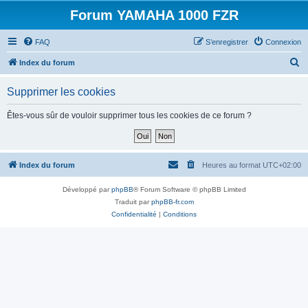
Forum YAMAHA 1000 FZR
FAQ
S’enregistrer
Connexion
R
Index du forum
e
Supprimer les cookies
c
h
Êtes-vous sûr de vouloir supprimer tous les cookies de ce forum ?
e
r
c
Index du forum
Heures au format
UTC+02:00
h
Développé par
phpBB
® Forum Software © phpBB Limited
e
Traduit par
phpBB-fr.com
r
Confidentialité
|
Conditions