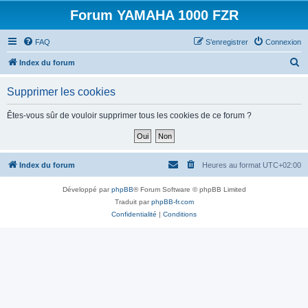
Forum YAMAHA 1000 FZR
FAQ
S’enregistrer
Connexion
R
Index du forum
e
Supprimer les cookies
c
h
Êtes-vous sûr de vouloir supprimer tous les cookies de ce forum ?
e
r
c
Index du forum
Heures au format
UTC+02:00
h
Développé par
phpBB
® Forum Software © phpBB Limited
e
Traduit par
phpBB-fr.com
r
Confidentialité
|
Conditions