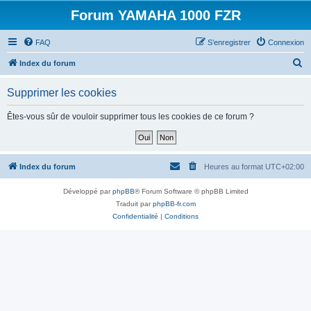
Forum YAMAHA 1000 FZR
FAQ
S’enregistrer
Connexion
R
Index du forum
e
Supprimer les cookies
c
h
Êtes-vous sûr de vouloir supprimer tous les cookies de ce forum ?
e
r
c
Index du forum
Heures au format
UTC+02:00
h
Développé par
phpBB
® Forum Software © phpBB Limited
e
Traduit par
phpBB-fr.com
r
Confidentialité
|
Conditions