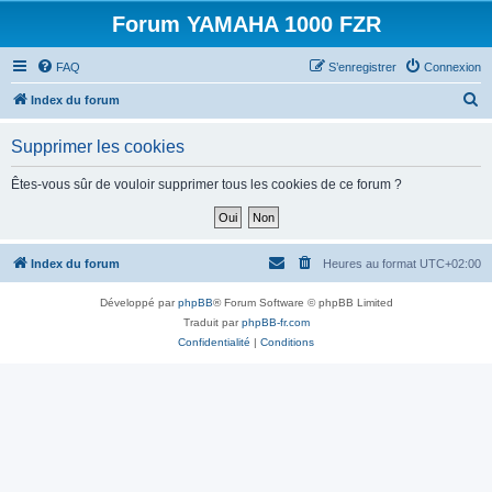
Forum YAMAHA 1000 FZR
FAQ
S’enregistrer
Connexion
R
Index du forum
e
Supprimer les cookies
c
h
Êtes-vous sûr de vouloir supprimer tous les cookies de ce forum ?
e
r
c
Index du forum
Heures au format
UTC+02:00
h
Développé par
phpBB
® Forum Software © phpBB Limited
e
Traduit par
phpBB-fr.com
r
Confidentialité
|
Conditions