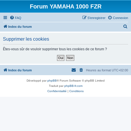
Forum YAMAHA 1000 FZR
FAQ
S’enregistrer
Connexion
R
Index du forum
e
Supprimer les cookies
c
h
Êtes-vous sûr de vouloir supprimer tous les cookies de ce forum ?
e
r
c
Index du forum
Heures au format
UTC+02:00
h
Développé par
phpBB
® Forum Software © phpBB Limited
e
Traduit par
phpBB-fr.com
r
Confidentialité
|
Conditions