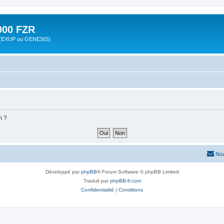
00 FZR
zr (EXUP ou GENESIS)
m ?
Nou
Développé par
phpBB
® Forum Software © phpBB Limited
Traduit par
phpBB-fr.com
Confidentialité
|
Conditions