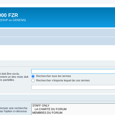
00 FZR
zr (EXUP ou GENESIS)
 doit être exclu.
Rechercher tous les termes
ement un des mots doit
s partielles.
Rechercher n’importe lequel de ces termes
fectuer une recherche.
s l’option ci-dessous