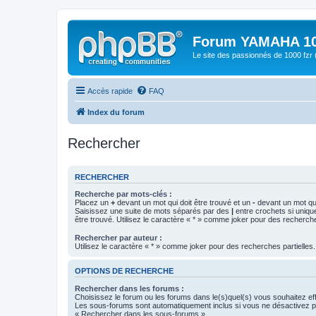
Forum YAMAHA 10
Le site des passionnés de 1000 f
Accès rapide
FAQ
Index du forum
Rechercher
RECHERCHER
Recherche par mots-clés :
Placez un
+
devant un mot qui doit être trouvé et un
-
devant un mot qui
Saisissez une suite de mots séparés par des
|
entre crochets si uniqu
être trouvé. Utilisez le caractère « * » comme joker pour des recherche
Rechercher par auteur :
Utilisez le caractère « * » comme joker pour des recherches partielles.
OPTIONS DE RECHERCHE
Rechercher dans les forums :
Choisissez le forum ou les forums dans le(s)quel(s) vous souhaitez ef
Les sous-forums sont automatiquement inclus si vous ne désactivez pa
« Rechercher dans les sous-forums ».