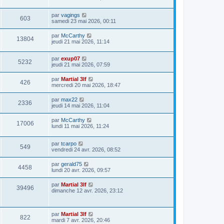
par
vagings
603
samedi 23 mai 2026, 00:11
par
McCarthy
13804
jeudi 21 mai 2026, 11:14
par
exup07
5232
jeudi 21 mai 2026, 07:59
par
Martial 3lf
426
mercredi 20 mai 2026, 18:47
par
max22
2336
jeudi 14 mai 2026, 11:04
par
McCarthy
17006
lundi 11 mai 2026, 11:24
par
tcarpo
549
vendredi 24 avr. 2026, 08:52
par
gerald75
4458
lundi 20 avr. 2026, 09:57
par
Martial 3lf
39496
dimanche 12 avr. 2026, 23:12
par
Martial 3lf
822
mardi 7 avr. 2026, 20:46