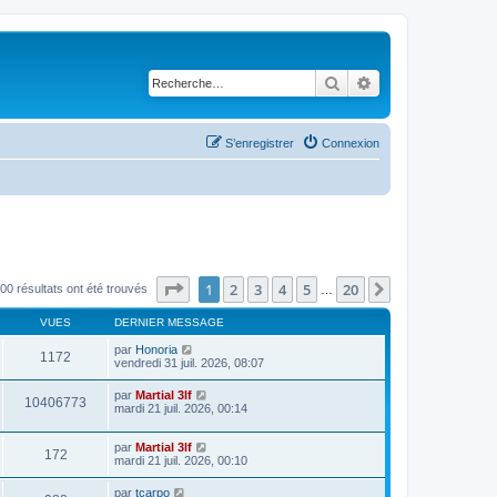
Rechercher
Recherche avancé
S’enregistrer
Connexion
Page
1
sur
20
1
2
3
4
5
20
Suivante
00 résultats ont été trouvés
…
VUES
DERNIER MESSAGE
par
Honoria
1172
vendredi 31 juil. 2026, 08:07
par
Martial 3lf
10406773
mardi 21 juil. 2026, 00:14
par
Martial 3lf
172
mardi 21 juil. 2026, 00:10
par
tcarpo