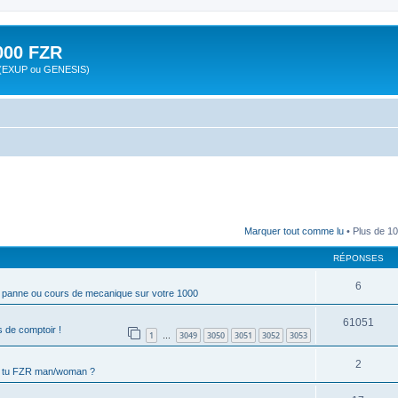
00 FZR
zr (EXUP ou GENESIS)
Marquer tout comme lu
• Plus de 10
RÉPONSES
6
a panne ou cours de mecanique sur votre 1000
61051
 de comptoir !
1
3049
3050
3051
3052
3053
…
2
s tu FZR man/woman ?