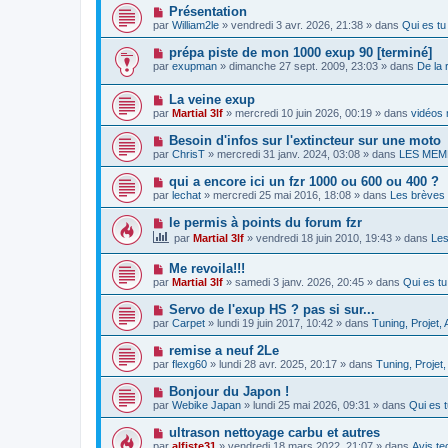
s
v
m
N
Présentation
a
e
e
o
g
par
William2le
» vendredi 3 avr. 2026, 21:38 » dans
Qui es t
a
s
u
e
u
s
v
N
prépa piste de mon 1000 exup 90 [terminé]
m
a
e
o
e
g
par
exupman
» dimanche 27 sept. 2009, 23:03 » dans
De la r
a
u
s
e
u
v
s
m
N
La veine exup
e
a
e
o
a
g
par
Martial 3lf
» mercredi 10 juin 2026, 00:19 » dans
vidéos 
s
u
u
e
s
v
m
N
Besoin d'infos sur l'extincteur sur une moto
a
e
e
o
g
par
ChrisT
» mercredi 31 janv. 2024, 03:08 » dans
LES MEM
a
s
u
e
u
s
v
N
qui a encore ici un fzr 1000 ou 600 ou 400 ?
m
a
e
o
e
g
par
lechat
» mercredi 25 mai 2016, 18:08 » dans
Les brèves 
a
u
s
e
u
v
s
N
le permis à points du forum fzr
m
e
a
o
e
par
Martial 3lf
» vendredi 18 juin 2010, 19:43 » dans
Les
a
g
u
s
u
e
v
s
m
N
Me revoila!!!
e
a
e
o
a
g
par
Martial 3lf
» samedi 3 janv. 2026, 20:45 » dans
Qui es t
s
u
u
e
s
v
m
N
Servo de l'exup HS ? pas si sur...
a
e
e
o
g
par
Carpet
» lundi 19 juin 2017, 10:42 » dans
Tuning, Projet,
a
s
u
e
u
s
v
N
remise a neuf 2Le
m
a
e
o
e
g
par
flexg60
» lundi 28 avr. 2025, 20:17 » dans
Tuning, Projet
a
u
s
e
u
v
s
N
Bonjour du Japon !
m
e
a
o
e
par
Webike Japan
» lundi 25 mai 2026, 09:31 » dans
Qui es
a
g
u
s
u
e
v
s
N
ultrason nettoyage carbu et autres
m
e
a
o
e
par
alfiste31
» vendredi 18 mars 2022, 21:07 » dans
Avis te