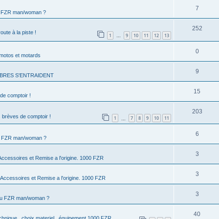
7
u FZR man/woman ?
252
oute à la piste !
1
9
10
11
12
13
…
0
motos et motards
9
BRES S'ENTRAIDENT
15
de comptoir !
203
 brèves de comptoir !
1
7
8
9
10
11
…
6
u FZR man/woman ?
3
 Accessoires et Remise a l'origine. 1000 FZR
3
, Accessoires et Remise a l'origine. 1000 FZR
3
 tu FZR man/woman ?
40
chnique , choix materiel , équipement 1000 FZR .....