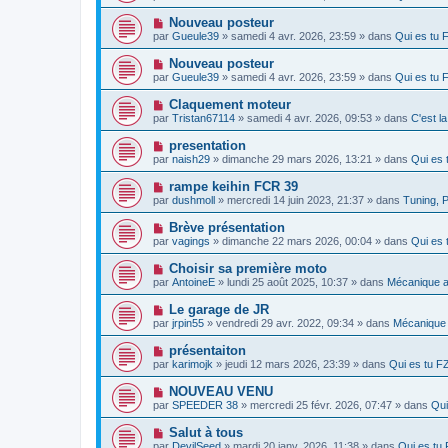
u
m
a
v
e
N
Nouveau posteur
g
e
s
o
e
par
Gueule39
» samedi 4 avr. 2026, 23:59 » dans
Qui es tu
a
s
u
u
a
v
N
Nouveau posteur
m
g
e
o
e
e
par
Gueule39
» samedi 4 avr. 2026, 23:59 » dans
Qui es tu
a
u
s
u
v
s
N
Claquement moteur
m
e
a
o
e
par
Tristan67114
» samedi 4 avr. 2026, 09:53 » dans
C'est l
a
g
u
s
u
e
v
s
N
presentation
m
e
a
o
e
par
naish29
» dimanche 29 mars 2026, 13:21 » dans
Qui es
a
g
u
s
u
e
v
s
N
rampe keihin FCR 39
m
e
a
o
e
par
dushmoll
» mercredi 14 juin 2023, 21:37 » dans
Tuning, P
a
g
u
s
u
e
v
s
N
Brève présentation
m
e
a
o
e
par
vagings
» dimanche 22 mars 2026, 00:04 » dans
Qui es
a
g
u
s
u
e
v
s
N
Choisir sa première moto
m
e
a
o
e
par
AntoineE
» lundi 25 août 2025, 10:37 » dans
Mécanique a
a
g
u
s
u
e
v
s
N
Le garage de JR
m
e
a
o
e
par
jrpin55
» vendredi 29 avr. 2022, 09:34 » dans
Mécanique 
a
g
u
s
u
e
v
s
N
présentaiton
m
e
a
o
e
par
karimojk
» jeudi 12 mars 2026, 23:39 » dans
Qui es tu 
a
g
u
s
u
e
v
s
N
NOUVEAU VENU
m
e
a
o
e
par
SPEEDER 38
» mercredi 25 févr. 2026, 07:47 » dans
Qui
a
g
u
s
u
e
v
s
N
Salut à tous
m
e
a
o
e
par
DevilSeed
» mardi 20 janv. 2026, 11:38 » dans
Qui es t