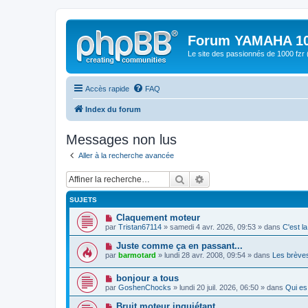
Forum YAMAHA 10
Le site des passionnés de 1000 f
Accès rapide
FAQ
Index du forum
Messages non lus
Aller à la recherche avancée
Rechercher
Recherche avancée
SUJETS
N
Claquement moteur
o
par
Tristan67114
» samedi 4 avr. 2026, 09:53 » dans
C'est l
u
v
N
Juste comme ça en passant...
e
o
par
barmotard
» lundi 28 avr. 2008, 09:54 » dans
Les brèves
a
u
u
v
m
N
bonjour a tous
e
e
o
a
par
GoshenChocks
» lundi 20 juil. 2026, 06:50 » dans
Qui e
s
u
u
s
v
m
N
Bruit moteur inquiétant
a