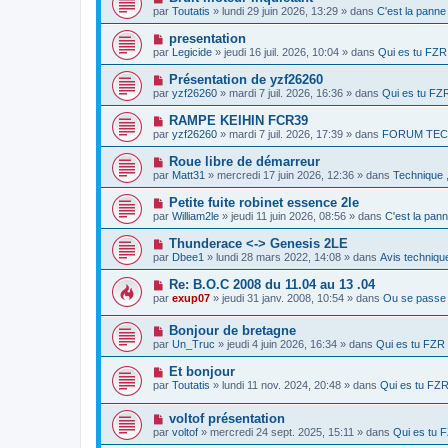
e
e
o
g
par
Toutatis
» lundi 29 juin 2026, 13:29 » dans
C'est la pann
a
s
u
e
u
s
v
N
presentation
m
a
e
o
e
g
par
Legicide
» jeudi 16 juil. 2026, 10:04 » dans
Qui es tu FZ
a
u
s
e
u
v
s
N
Présentation de yzf26260
m
e
a
o
e
par
yzf26260
» mardi 7 juil. 2026, 16:36 » dans
Qui es tu F
a
g
u
s
u
e
v
s
N
RAMPE KEIHIN FCR39
m
e
a
o
e
par
yzf26260
» mardi 7 juil. 2026, 17:39 » dans
FORUM TEC
a
g
u
s
u
e
v
s
N
Roue libre de démarreur
m
e
a
o
e
par
Matt31
» mercredi 17 juin 2026, 12:36 » dans
Technique 
a
g
u
s
u
e
v
s
N
Petite fuite robinet essence 2le
m
e
a
o
e
par
William2le
» jeudi 11 juin 2026, 08:56 » dans
C'est la pan
a
g
u
s
u
e
v
s
N
Thunderace <-> Genesis 2LE
m
e
a
o
e
par
Dbee1
» lundi 28 mars 2022, 14:08 » dans
Avis technique
a
g
u
s
u
e
v
s
N
Re: B.O.C 2008 du 11.04 au 13 .04
m
e
a
o
e
par
exup07
» jeudi 31 janv. 2008, 10:54 » dans
Ou se passe 
a
g
u
s
u
e
v
s
m
N
Bonjour de bretagne
e
a
e
o
a
g
par
Un_Truc
» jeudi 4 juin 2026, 16:34 » dans
Qui es tu FZ
s
u
u
e
s
v
m
N
Et bonjour
a
e
e
o
g
par
Toutatis
» lundi 11 nov. 2024, 20:48 » dans
Qui es tu FZ
a
s
u
e
u
s
v
m
a
N
voltof présentation
e
e
g
o
a
par
voltof
» mercredi 24 sept. 2025, 15:11 » dans
Qui es tu
s
e
u
u