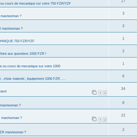
17
e ou cours de mecanique sur votre 750 FZR/YZF
3
R man/woman ?
3
ZR man/woman ?
1
HNIQUE 750 FZR/YZF
2
,foire aux questions 1000 FZR !
1
ne ou cours de mecanique sur votre 1000
6
 , choix materiel , équipement 1000 FZR .....
34
quoi
1
2
8
R man/woman ?
22
R man/woman ?
1
2
2
 FZR man/woman ?