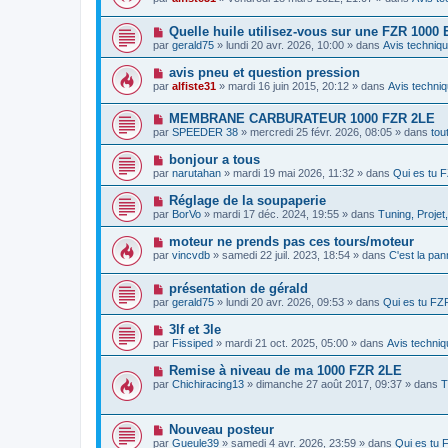
a
g
u
s
u
e
v
s
m
N
Quelle huile utilisez-vous sur une FZR 1000
e
a
e
o
a
g
par
gerald75
» lundi 20 avr. 2026, 10:00 » dans
Avis techniqu
s
u
u
e
s
v
m
N
avis pneu et question pression
a
e
e
o
g
par
alfiste31
» mardi 16 juin 2015, 20:12 » dans
Avis techniq
a
s
u
e
u
s
v
m
a
N
MEMBRANE CARBURATEUR 1000 FZR 2LE
e
e
g
o
a
par
SPEEDER 38
» mercredi 25 févr. 2026, 08:05 » dans
tou
s
e
u
u
s
v
m
N
bonjour a tous
a
e
e
o
g
par
narutahan
» mardi 19 mai 2026, 11:32 » dans
Qui es tu
a
s
u
e
u
s
v
N
Réglage de la soupaperie
m
a
e
o
e
g
par
BorVo
» mardi 17 déc. 2024, 19:55 » dans
Tuning, Projet
a
u
s
e
u
v
s
N
moteur ne prends pas ces tours/moteur
m
e
a
o
e
par
vincvdb
» samedi 22 juil. 2023, 18:54 » dans
C'est la pa
a
g
u
s
u
e
v
s
m
N
présentation de gérald
e
a
e
o
a
g
par
gerald75
» lundi 20 avr. 2026, 09:53 » dans
Qui es tu F
s
u
u
e
s
v
m
N
3lf et 3le
a
e
e
o
g
par
Fissiped
» mardi 21 oct. 2025, 05:00 » dans
Avis techniq
a
s
u
e
u
s
v
N
Remise à niveau de ma 1000 FZR 2LE
m
a
e
o
e
g
par
Chichiracing13
» dimanche 27 août 2017, 09:37 » dans
T
a
u
s
e
u
v
s
m
e
a
e
N
Nouveau posteur
a
g
s
o
u
e
par
Gueule39
» samedi 4 avr. 2026, 23:59 » dans
Qui es tu
s