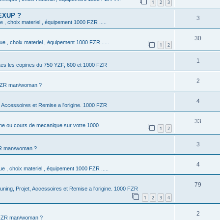
1
2
3
 EXUP ?
3
e , choix materiel , équipement 1000 FZR .....
30
ue , choix materiel , équipement 1000 FZR .....
1
2
1
tes les copines du 750 YZF, 600 et 1000 FZR
2
 FZR man/woman ?
4
, Accessoires et Remise a l'origine. 1000 FZR
33
nne ou cours de mecanique sur votre 1000
1
2
3
ZR man/woman ?
4
ue , choix materiel , équipement 1000 FZR .....
79
uning, Projet, Accessoires et Remise a l'origine. 1000 FZR
1
2
3
4
2
 FZR man/woman ?