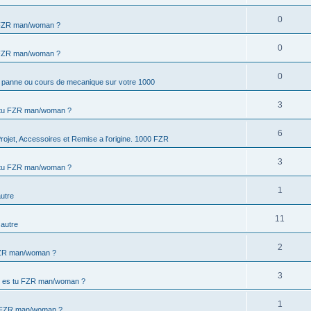
0
 FZR man/woman ?
0
 FZR man/woman ?
0
a panne ou cours de mecanique sur votre 1000
3
 tu FZR man/woman ?
6
rojet, Accessoires et Remise a l'origine. 1000 FZR
3
 tu FZR man/woman ?
1
utre
11
autre
2
FZR man/woman ?
3
 es tu FZR man/woman ?
1
u FZR man/woman ?