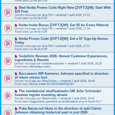
Posté dans
La vie du FZR
e
s
a
a
N
Best Ibotta Promo Code Right Now [ZVFTJQW]: Start With
u
g
o
$20 Free
m
e
u
e
Dernier message par
Aruz734
«
vendredi 7 août 2026, 17:21
v
s
Posté dans
La vie du FZR
e
s
a
a
N
Ibotta Invite Bonus [ZVFTJQW]: Get $5 for Every Referral
u
g
o
Dernier message par
m
Aruz734
«
vendredi 7 août 2026, 17:19
e
u
Posté dans
e
La vie du FZR
v
s
e
s
N
Ibotta Promo Code [ZVFTJQW]: Get a $7 Sign-Up Bonus
a
a
o
Today
u
g
u
Dernier message par
m
Aruz734
«
vendredi 7 août 2026, 17:17
e
v
Posté dans
e
La vie du FZR
e
s
a
s
N
SodaSlim Reviews 2026: Honest Customer Experiences,
u
a
o
Ingredients & Results
m
g
u
e
Dernier message par
sodaslimcapsules
«
vendredi 7 août 2026, 16:26
e
v
s
Posté dans
Mécanique autre
e
s
a
a
N
Buccaneers WR Kameron Johnson specified in direction
u
g
o
of return versus hurt
m
e
u
e
Dernier message par
RilasGckley
«
vendredi 7 août 2026, 10:43
v
s
Posté dans
Besoin d'aide EN INFORMATIQUE?
e
s
a
a
N
The oundational studSeahawks GM John Schneider
u
g
o
however regrets investing absent
m
e
u
e
Dernier message par
RilasGckley
«
vendredi 7 août 2026, 10:41
v
s
Posté dans
Suggestions,questions et améliorations pour le forum Fzr !
e
s
a
a
N
Puka Nacua not likely in the direction of split Calvin
u
g
o
Johnson obtaining historical past in just 2026
m
e
u
e