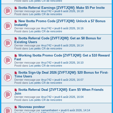
Posté dans
Les petits CR de rencontre
e
s
a
a
N
Ibotta Referral Earnings [ZVFTJQW]: Make $5 Per Invite
u
g
o
Dernier message par
m
Aruz742
«
jeudi 6 août 2026, 16:18
e
u
Posté dans
e
Les petits CR de rencontre
v
s
e
s
N
New Ibotta Promo Code [ZVFTJQW]: Unlock a $7 Bonus
a
a
o
Instantly
u
g
u
Dernier message par
m
Aruz742
«
jeudi 6 août 2026, 16:16
e
v
Posté dans
e
Les petits CR de rencontre
e
s
a
s
N
Ibotta Referral Code [ZVFTJQW]: Get an $8 Bonus for
u
a
o
Existing Users
m
g
u
e
Dernier message par
Aruz742
«
jeudi 6 août 2026, 16:14
e
v
s
Posté dans
Les petits CR de rencontre
e
s
a
a
N
Working Ibotta Promo Code [ZVFTJQW]: Get a $10 Reward
u
g
o
Fast
m
e
u
e
Dernier message par
Aruz742
«
jeudi 6 août 2026, 16:10
v
s
Posté dans
Les petits CR de rencontre
e
s
a
a
N
Ibotta Sign-Up Deal 2026 [ZVFTJQW]: $20 Bonus for First-
u
g
o
Time Users
m
e
u
e
Dernier message par
Aruz742
«
jeudi 6 août 2026, 16:07
v
s
Posté dans
Les petits CR de rencontre
e
s
a
a
N
Ibotta Referral Deal [ZVFTJQW]: Earn $5 When Friends
u
g
o
Join
m
e
u
e
Dernier message par
Aruz742
«
jeudi 6 août 2026, 16:04
v
s
Posté dans
Les petits CR de rencontre
e
s
a
a
N
Nouveau posteur
u
g
o
Dernier message par
m
samanthabert
«
jeudi 6 août 2026, 14:14
e
u