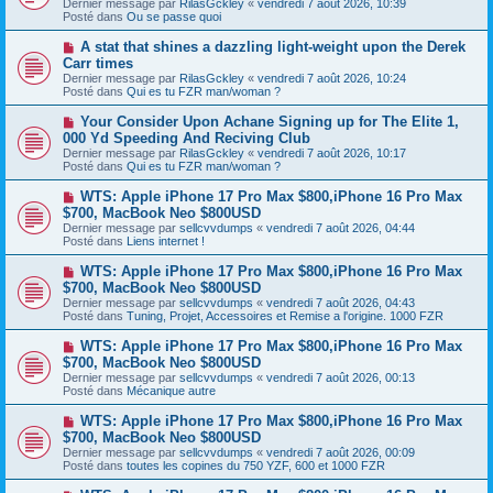
Dernier message par
RilasGckley
«
vendredi 7 août 2026, 10:39
v
s
Posté dans
Ou se passe quoi
e
s
a
a
N
A stat that shines a dazzling light-weight upon the Derek
u
g
o
Carr times
m
e
u
e
Dernier message par
RilasGckley
«
vendredi 7 août 2026, 10:24
v
s
Posté dans
Qui es tu FZR man/woman ?
e
s
a
a
N
Your Consider Upon Achane Signing up for The Elite 1,
u
g
o
000 Yd Speeding And Reciving Club
m
e
u
e
Dernier message par
RilasGckley
«
vendredi 7 août 2026, 10:17
v
s
Posté dans
Qui es tu FZR man/woman ?
e
s
a
a
N
WTS: Apple iPhone 17 Pro Max $800,iPhone 16 Pro Max
u
g
o
$700, MacBook Neo $800USD
m
e
u
e
Dernier message par
sellcvvdumps
«
vendredi 7 août 2026, 04:44
v
s
Posté dans
Liens internet !
e
s
a
a
N
WTS: Apple iPhone 17 Pro Max $800,iPhone 16 Pro Max
u
g
o
$700, MacBook Neo $800USD
m
e
u
e
Dernier message par
sellcvvdumps
«
vendredi 7 août 2026, 04:43
v
s
Posté dans
Tuning, Projet, Accessoires et Remise a l'origine. 1000 FZR
e
s
a
a
N
WTS: Apple iPhone 17 Pro Max $800,iPhone 16 Pro Max
u
g
o
$700, MacBook Neo $800USD
m
e
u
e
Dernier message par
sellcvvdumps
«
vendredi 7 août 2026, 00:13
v
s
Posté dans
Mécanique autre
e
s
a
a
N
WTS: Apple iPhone 17 Pro Max $800,iPhone 16 Pro Max
u
g
o
$700, MacBook Neo $800USD
m
e
u
e
Dernier message par
sellcvvdumps
«
vendredi 7 août 2026, 00:09
v
s
Posté dans
toutes les copines du 750 YZF, 600 et 1000 FZR
e
s
a
a
N