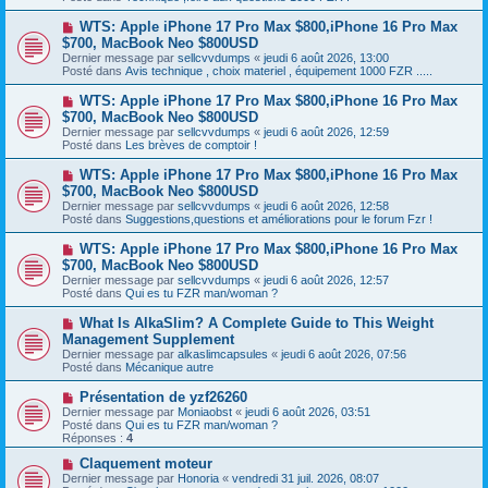
e
s
a
a
N
WTS: Apple iPhone 17 Pro Max $800,iPhone 16 Pro Max
u
g
o
$700, MacBook Neo $800USD
m
e
u
e
Dernier message par
sellcvvdumps
«
jeudi 6 août 2026, 13:00
v
s
Posté dans
Avis technique , choix materiel , équipement 1000 FZR .....
e
s
a
a
N
WTS: Apple iPhone 17 Pro Max $800,iPhone 16 Pro Max
u
g
o
$700, MacBook Neo $800USD
m
e
u
e
Dernier message par
sellcvvdumps
«
jeudi 6 août 2026, 12:59
v
s
Posté dans
Les brèves de comptoir !
e
s
a
a
N
WTS: Apple iPhone 17 Pro Max $800,iPhone 16 Pro Max
u
g
o
$700, MacBook Neo $800USD
m
e
u
e
Dernier message par
sellcvvdumps
«
jeudi 6 août 2026, 12:58
v
s
Posté dans
Suggestions,questions et améliorations pour le forum Fzr !
e
s
a
a
N
WTS: Apple iPhone 17 Pro Max $800,iPhone 16 Pro Max
u
g
o
$700, MacBook Neo $800USD
m
e
u
e
Dernier message par
sellcvvdumps
«
jeudi 6 août 2026, 12:57
v
s
Posté dans
Qui es tu FZR man/woman ?
e
s
a
a
N
What Is AlkaSlim? A Complete Guide to This Weight
u
g
o
Management Supplement
m
e
u
e
Dernier message par
alkaslimcapsules
«
jeudi 6 août 2026, 07:56
v
s
Posté dans
Mécanique autre
e
s
a
a
N
Présentation de yzf26260
u
g
o
Dernier message par
m
Moniaobst
«
jeudi 6 août 2026, 03:51
e
u
Posté dans
e
Qui es tu FZR man/woman ?
v
Réponses :
s
4
e
s
a
N
Claquement moteur
a
u
o
g
Dernier message par
Honoria
«
vendredi 31 juil. 2026, 08:07
m
u