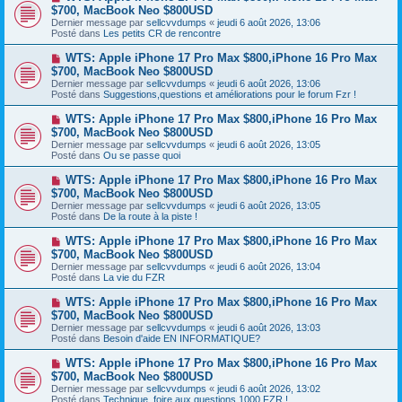
g
o
$700, MacBook Neo $800USD
m
e
u
e
Dernier message par
sellcvvdumps
«
jeudi 6 août 2026, 13:06
v
s
Posté dans
Les petits CR de rencontre
e
s
a
a
N
WTS: Apple iPhone 17 Pro Max $800,iPhone 16 Pro Max
u
g
o
$700, MacBook Neo $800USD
m
e
u
e
Dernier message par
sellcvvdumps
«
jeudi 6 août 2026, 13:06
v
s
Posté dans
Suggestions,questions et améliorations pour le forum Fzr !
e
s
a
a
N
WTS: Apple iPhone 17 Pro Max $800,iPhone 16 Pro Max
u
g
o
$700, MacBook Neo $800USD
m
e
u
e
Dernier message par
sellcvvdumps
«
jeudi 6 août 2026, 13:05
v
s
Posté dans
Ou se passe quoi
e
s
a
a
N
WTS: Apple iPhone 17 Pro Max $800,iPhone 16 Pro Max
u
g
o
$700, MacBook Neo $800USD
m
e
u
e
Dernier message par
sellcvvdumps
«
jeudi 6 août 2026, 13:05
v
s
Posté dans
De la route à la piste !
e
s
a
a
N
WTS: Apple iPhone 17 Pro Max $800,iPhone 16 Pro Max
u
g
o
$700, MacBook Neo $800USD
m
e
u
e
Dernier message par
sellcvvdumps
«
jeudi 6 août 2026, 13:04
v
s
Posté dans
La vie du FZR
e
s
a
a
N
WTS: Apple iPhone 17 Pro Max $800,iPhone 16 Pro Max
u
g
o
$700, MacBook Neo $800USD
m
e
u
e
Dernier message par
sellcvvdumps
«
jeudi 6 août 2026, 13:03
v
s
Posté dans
Besoin d'aide EN INFORMATIQUE?
e
s
a
a
N
WTS: Apple iPhone 17 Pro Max $800,iPhone 16 Pro Max
u
g
o
$700, MacBook Neo $800USD
m
e
u
e
Dernier message par
sellcvvdumps
«
jeudi 6 août 2026, 13:02
v
s
Posté dans
Technique ,foire aux questions 1000 FZR !