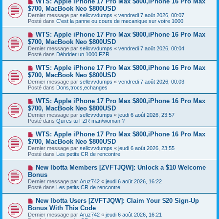
WTS: Apple iPhone 17 Pro Max $800,iPhone 16 Pro Max
u
g
o
$700, MacBook Neo $800USD
m
e
u
e
Dernier message par
sellcvvdumps
«
vendredi 7 août 2026, 00:07
v
s
Posté dans
C'est la panne ou cours de mecanique sur votre 1000
e
s
a
a
N
WTS: Apple iPhone 17 Pro Max $800,iPhone 16 Pro Max
u
g
o
$700, MacBook Neo $800USD
m
e
u
e
Dernier message par
sellcvvdumps
«
vendredi 7 août 2026, 00:04
v
s
Posté dans
Débrider un 1000 FZR
e
s
a
a
N
WTS: Apple iPhone 17 Pro Max $800,iPhone 16 Pro Max
u
g
o
$700, MacBook Neo $800USD
m
e
u
e
Dernier message par
sellcvvdumps
«
vendredi 7 août 2026, 00:03
v
s
Posté dans
Dons,trocs,echanges
e
s
a
a
N
WTS: Apple iPhone 17 Pro Max $800,iPhone 16 Pro Max
u
g
o
$700, MacBook Neo $800USD
m
e
u
e
Dernier message par
sellcvvdumps
«
jeudi 6 août 2026, 23:57
v
s
Posté dans
Qui es tu FZR man/woman ?
e
s
a
a
N
WTS: Apple iPhone 17 Pro Max $800,iPhone 16 Pro Max
u
g
o
$700, MacBook Neo $800USD
m
e
u
e
Dernier message par
sellcvvdumps
«
jeudi 6 août 2026, 23:55
v
s
Posté dans
Les petits CR de rencontre
e
s
a
a
N
New Ibotta Members [ZVFTJQW]: Unlock a $10 Welcome
u
g
o
Bonus
m
e
u
e
Dernier message par
Aruz742
«
jeudi 6 août 2026, 16:22
v
s
Posté dans
Les petits CR de rencontre
e
s
a
a
N
New Ibotta Users [ZVFTJQW]: Claim Your $20 Sign-Up
u
g
o
Bonus With This Code
m
e
u
e
Dernier message par
Aruz742
«
jeudi 6 août 2026, 16:21
v
s