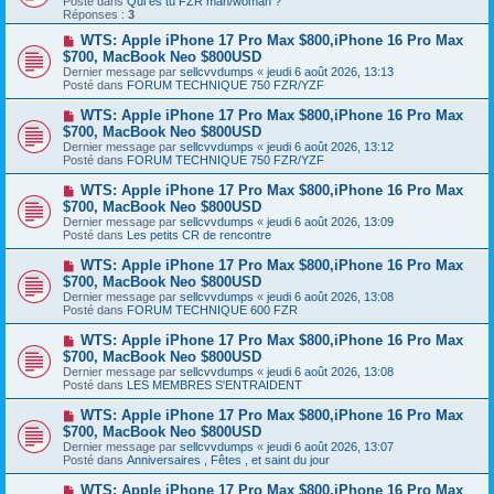
Posté dans
e
Qui es tu FZR man/woman ?
v
Réponses :
s
3
e
s
a
N
WTS: Apple iPhone 17 Pro Max $800,iPhone 16 Pro Max
a
u
o
g
$700, MacBook Neo $800USD
m
u
e
Dernier message par
sellcvvdumps
«
jeudi 6 août 2026, 13:13
e
v
Posté dans
FORUM TECHNIQUE 750 FZR/YZF
s
e
s
a
N
WTS: Apple iPhone 17 Pro Max $800,iPhone 16 Pro Max
a
u
o
g
$700, MacBook Neo $800USD
m
u
e
e
Dernier message par
sellcvvdumps
«
jeudi 6 août 2026, 13:12
v
s
Posté dans
FORUM TECHNIQUE 750 FZR/YZF
e
s
a
a
N
WTS: Apple iPhone 17 Pro Max $800,iPhone 16 Pro Max
u
g
o
$700, MacBook Neo $800USD
m
e
u
e
Dernier message par
sellcvvdumps
«
jeudi 6 août 2026, 13:09
v
s
Posté dans
Les petits CR de rencontre
e
s
a
a
N
WTS: Apple iPhone 17 Pro Max $800,iPhone 16 Pro Max
u
g
o
$700, MacBook Neo $800USD
m
e
u
e
Dernier message par
sellcvvdumps
«
jeudi 6 août 2026, 13:08
v
s
Posté dans
FORUM TECHNIQUE 600 FZR
e
s
a
a
N
WTS: Apple iPhone 17 Pro Max $800,iPhone 16 Pro Max
u
g
o
$700, MacBook Neo $800USD
m
e
u
e
Dernier message par
sellcvvdumps
«
jeudi 6 août 2026, 13:08
v
s
Posté dans
LES MEMBRES S'ENTRAIDENT
e
s
a
a
N
WTS: Apple iPhone 17 Pro Max $800,iPhone 16 Pro Max
u
g
o
$700, MacBook Neo $800USD
m
e
u
e
Dernier message par
sellcvvdumps
«
jeudi 6 août 2026, 13:07
v
s
Posté dans
Anniversaires , Fêtes , et saint du jour
e
s
a
a
N
WTS: Apple iPhone 17 Pro Max $800,iPhone 16 Pro Max
u