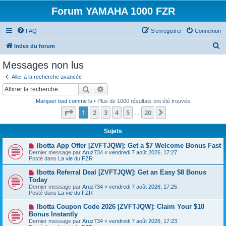
Forum YAMAHA 1000 FZR
FAQ
S’enregistrer
Connexion
R
Index du forum
e
Messages non lus
c
Aller à la recherche avancée
h
Rechercher
Recherche avancée
e
Marquer tout comme lu
• Plus de 1000 résultats ont été trouvés
r
Page
1
sur
20
1
2
3
4
5
20
Suivante
…
c
h
Sujets
e
N
Ibotta App Offer [ZVFTJQW]: Get a $7 Welcome Bonus Fast
o
Dernier message par
Aruz734
«
vendredi 7 août 2026, 17:27
r
u
Posté dans
La vie du FZR
v
e
N
Ibotta Referral Deal [ZVFTJQW]: Get an Easy $8 Bonus
a
o
Today
u
u
Dernier message par
m
Aruz734
«
vendredi 7 août 2026, 17:25
v
Posté dans
e
La vie du FZR
e
s
a
s
N
Ibotta Coupon Code 2026 [ZVFTJQW]: Claim Your $10
u
a
o
Bonus Instantly
m
g
u
e
Dernier message par
Aruz734
«
vendredi 7 août 2026, 17:23
e
v
s