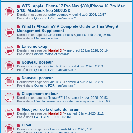
s
a
a
N
WTS: Apple iPhone 17 Pro Max $800,iPhone 16 Pro Max
u
g
o
$700, MacBook Neo $800USD
m
e
u
e
Dernier message par
sellcvvdumps
«
jeudi 6 août 2026, 12:57
v
s
Posté dans
Qui es tu FZR man/woman ?
e
s
a
a
N
What Is AlkaSlim? A Complete Guide to This Weight
u
g
o
Management Supplement
m
e
u
e
Dernier message par
alkaslimcapsules
«
jeudi 6 août 2026, 07:56
v
s
Posté dans
Mécanique autre
e
s
a
a
N
La veine exup
u
g
o
Dernier message par
m
Martial 3lf
«
mercredi 10 juin 2026, 00:19
e
u
Posté dans
e
vidéos motos et motards
v
s
e
s
N
Nouveau posteur
a
a
o
Dernier message par
Gueule39
«
samedi 4 avr. 2026, 23:59
u
g
u
Posté dans
Qui es tu FZR man/woman ?
m
e
v
e
e
N
Nouveau posteur
s
a
o
s
Dernier message par
Gueule39
«
samedi 4 avr. 2026, 23:59
u
u
a
Posté dans
Qui es tu FZR man/woman ?
m
v
g
e
e
e
N
Claquement moteur
s
a
o
s
Dernier message par
Tristan67114
«
samedi 4 avr. 2026, 09:53
u
u
a
Posté dans
C'est la panne ou cours de mecanique sur votre 1000
m
v
g
e
e
e
N
Mise jour de la charte du forum
s
a
o
s
Dernier message par
Martial 3lf
«
samedi 3 janv. 2026, 21:24
u
u
a
Posté dans
LA CHARTE DU FORUM
m
v
g
e
e
e
N
Clovi
s
a
o
s
Dernier message par
clovi
«
mardi 14 oct. 2025, 13:31
u
u
a
Posté dans
Qui es tu FZR man/woman ?