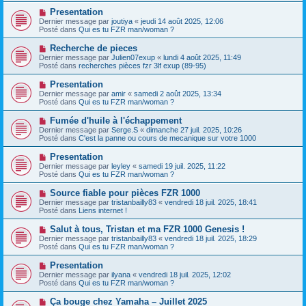
e
e
e
N
Presentation
s
a
o
s
Dernier message par
joutiya
«
jeudi 14 août 2025, 12:06
u
u
a
Posté dans
Qui es tu FZR man/woman ?
m
v
g
e
e
e
N
Recherche de pieces
s
a
o
s
Dernier message par
Julien07exup
«
lundi 4 août 2025, 11:49
u
u
a
Posté dans
recherches pièces fzr 3lf exup (89-95)
m
v
g
e
e
e
N
Presentation
s
a
o
s
Dernier message par
amir
«
samedi 2 août 2025, 13:34
u
u
a
Posté dans
Qui es tu FZR man/woman ?
m
v
g
e
e
e
N
Fumée d'huile à l'échappement
s
a
o
s
Dernier message par
Serge.S
«
dimanche 27 juil. 2025, 10:26
u
u
a
Posté dans
C'est la panne ou cours de mecanique sur votre 1000
m
v
g
e
e
e
N
Presentation
s
a
o
s
Dernier message par
leyley
«
samedi 19 juil. 2025, 11:22
u
u
a
Posté dans
Qui es tu FZR man/woman ?
m
v
g
e
e
e
N
Source fiable pour pièces FZR 1000
s
a
o
s
Dernier message par
tristanbailly83
«
vendredi 18 juil. 2025, 18:41
u
u
a
Posté dans
Liens internet !
m
v
g
e
e
e
N
Salut à tous, Tristan et ma FZR 1000 Genesis !
s
a
o
s
Dernier message par
tristanbailly83
«
vendredi 18 juil. 2025, 18:29
u
u
a
Posté dans
Qui es tu FZR man/woman ?
m
v
g
e
e
e
N
Presentation
s
a
o
s
Dernier message par
ilyana
«
vendredi 18 juil. 2025, 12:02
u
u
a
Posté dans
Qui es tu FZR man/woman ?
m
v
g
e
e
e
N
Ça bouge chez Yamaha – Juillet 2025
s
a