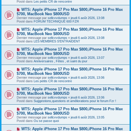
s
Posté dans
Les petits CR de rencontre
e
s
a
a
N
WTS: Apple iPhone 17 Pro Max $800,iPhone 16 Pro Max
u
g
o
$700, MacBook Neo $800USD
m
e
u
e
Dernier message par
sellcvvdumps
«
jeudi 6 août 2026, 13:08
v
s
Posté dans
FORUM TECHNIQUE 600 FZR
e
s
a
a
N
WTS: Apple iPhone 17 Pro Max $800,iPhone 16 Pro Max
u
g
o
$700, MacBook Neo $800USD
m
e
u
e
Dernier message par
sellcvvdumps
«
jeudi 6 août 2026, 13:08
v
s
Posté dans
LES MEMBRES S'ENTRAIDENT
e
s
a
a
N
WTS: Apple iPhone 17 Pro Max $800,iPhone 16 Pro Max
u
g
o
$700, MacBook Neo $800USD
m
e
u
e
Dernier message par
sellcvvdumps
«
jeudi 6 août 2026, 13:07
v
s
Posté dans
Anniversaires , Fêtes , et saint du jour
e
s
a
a
N
WTS: Apple iPhone 17 Pro Max $800,iPhone 16 Pro Max
u
g
o
$700, MacBook Neo $800USD
m
e
u
e
Dernier message par
sellcvvdumps
«
jeudi 6 août 2026, 13:06
v
s
Posté dans
Les petits CR de rencontre
e
s
a
a
N
WTS: Apple iPhone 17 Pro Max $800,iPhone 16 Pro Max
u
g
o
$700, MacBook Neo $800USD
m
e
u
e
Dernier message par
sellcvvdumps
«
jeudi 6 août 2026, 13:06
v
s
Posté dans
Suggestions,questions et améliorations pour le forum Fzr !
e
s
a
a
N
WTS: Apple iPhone 17 Pro Max $800,iPhone 16 Pro Max
u
g
o
$700, MacBook Neo $800USD
m
e
u
e
Dernier message par
sellcvvdumps
«
jeudi 6 août 2026, 13:05
v
s
Posté dans
Ou se passe quoi
e
s
a
a
N
WTS: Apple iPhone 17 Pro Max $800,iPhone 16 Pro Max
u
g