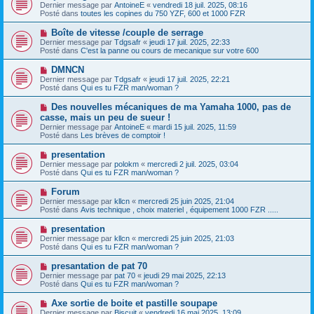
o
s
Dernier message par
AntoineE
«
vendredi 18 juil. 2025, 08:16
u
u
a
Posté dans
toutes les copines du 750 YZF, 600 et 1000 FZR
m
v
g
e
e
e
N
Boîte de vitesse /couple de serrage
s
a
o
s
Dernier message par
Tdgsafr
«
jeudi 17 juil. 2025, 22:33
u
u
a
Posté dans
C'est la panne ou cours de mecanique sur votre 600
m
v
g
e
e
e
N
DMNCN
s
a
o
s
Dernier message par
Tdgsafr
«
jeudi 17 juil. 2025, 22:21
u
u
a
Posté dans
Qui es tu FZR man/woman ?
m
v
g
e
e
e
N
Des nouvelles mécaniques de ma Yamaha 1000, pas de
s
a
o
s
casse, mais un peu de sueur !
u
u
a
Dernier message par
m
AntoineE
«
mardi 15 juil. 2025, 11:59
v
g
Posté dans
e
Les brèves de comptoir !
e
e
s
a
s
N
presentation
u
a
o
Dernier message par
m
polokm
«
mercredi 2 juil. 2025, 03:04
g
u
Posté dans
e
Qui es tu FZR man/woman ?
e
v
s
e
s
N
Forum
a
a
o
Dernier message par
kllcn
«
mercredi 25 juin 2025, 21:04
u
g
u
Posté dans
Avis technique , choix materiel , équipement 1000 FZR .....
m
e
v
e
e
N
presentation
s
a
o
s
Dernier message par
kllcn
«
mercredi 25 juin 2025, 21:03
u
u
a
Posté dans
Qui es tu FZR man/woman ?
m
v
g
e
e
e
N
presantation de pat 70
s
a
o
s
Dernier message par
pat 70
«
jeudi 29 mai 2025, 22:13
u
u
a
Posté dans
Qui es tu FZR man/woman ?
m
v
g
e
e
e
N
Axe sortie de boite et pastille soupape
s
a
o
s
Dernier message par
Biscuit
«
vendredi 16 mai 2025, 13:09