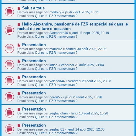
m
v
g
e
e
e
N
Salut a tous
s
a
o
s
Dernier message par
medovy
«
jeudi 2 oct. 2025, 10:21
u
u
a
Posté dans
Qui es tu FZR man/woman ?
m
v
g
e
e
e
N
Hello Alexandre, passionné de FZR et spécialisé dans le
s
a
o
s
rachat de voiture d’occasion
u
u
a
Dernier message par
m
Alexandre40
«
jeudi 11 sept. 2025, 19:19
v
g
Posté dans
e
Qui es tu FZR man/woman ?
e
e
s
a
s
N
Presentation
u
a
o
Dernier message par
m
marilou2
«
samedi 30 août 2025, 22:06
g
u
Posté dans
e
Qui es tu FZR man/woman ?
e
v
s
e
s
N
Presentation
a
a
o
Dernier message par
lorian
«
vendredi 29 août 2025, 21:04
u
g
u
Posté dans
Qui es tu FZR man/woman ?
m
e
v
e
e
N
Presentation
s
a
o
s
Dernier message par
volerian44
«
vendredi 29 août 2025, 20:38
u
u
a
Posté dans
Qui es tu FZR man/woman ?
m
v
g
e
e
e
N
Presentation
s
a
o
s
Dernier message par
neron55
«
jeudi 28 août 2025, 13:26
u
u
a
Posté dans
Qui es tu FZR man/woman ?
m
v
g
e
e
e
N
Presentation
s
a
o
s
Dernier message par
zeghanghan
«
lundi 18 août 2025, 15:28
u
u
a
Posté dans
Qui es tu FZR man/woman ?
m
v
g
e
e
e
N
Presentation
s
a
o
s
Dernier message par
zeghan81
«
jeudi 14 août 2025, 12:30
u
u
a
Posté dans
Qui es tu FZR man/woman ?
m
v
g