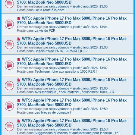
o
$700, MacBook Neo $800USD
m
e
u
e
Dernier message par
sellcvvdumps
«
jeudi 6 août 2026, 13:05
v
s
Posté dans
De la route à la piste !
e
s
a
a
N
WTS: Apple iPhone 17 Pro Max $800,iPhone 16 Pro Max
u
g
o
$700, MacBook Neo $800USD
m
e
u
e
Dernier message par
sellcvvdumps
«
jeudi 6 août 2026, 13:04
v
s
Posté dans
La vie du FZR
e
s
a
a
N
WTS: Apple iPhone 17 Pro Max $800,iPhone 16 Pro Max
u
g
o
$700, MacBook Neo $800USD
m
e
u
e
Dernier message par
sellcvvdumps
«
jeudi 6 août 2026, 13:03
v
s
Posté dans
Besoin d'aide EN INFORMATIQUE?
e
s
a
a
N
WTS: Apple iPhone 17 Pro Max $800,iPhone 16 Pro Max
u
g
o
$700, MacBook Neo $800USD
m
e
u
e
Dernier message par
sellcvvdumps
«
jeudi 6 août 2026, 13:02
v
s
Posté dans
Technique ,foire aux questions 1000 FZR !
e
s
a
a
N
WTS: Apple iPhone 17 Pro Max $800,iPhone 16 Pro Max
u
g
o
$700, MacBook Neo $800USD
m
e
u
e
Dernier message par
sellcvvdumps
«
jeudi 6 août 2026, 13:00
v
s
Posté dans
Avis technique , choix materiel , équipement 1000 FZR .....
e
s
a
a
N
WTS: Apple iPhone 17 Pro Max $800,iPhone 16 Pro Max
u
g
o
$700, MacBook Neo $800USD
m
e
u
e
Dernier message par
sellcvvdumps
«
jeudi 6 août 2026, 12:59
v
s
Posté dans
Les brèves de comptoir !
e
s
a
a
N
WTS: Apple iPhone 17 Pro Max $800,iPhone 16 Pro Max
u
g
o
$700, MacBook Neo $800USD
m
e
u
e
Dernier message par
sellcvvdumps
«
jeudi 6 août 2026, 12:58
v
s
Posté dans
Suggestions,questions et améliorations pour le forum Fzr !
e