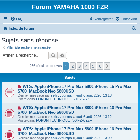
Forum YAMAHA 1000 FZR
FAQ
S’enregistrer
Connexion
R
Index du forum
e
Sujets sans réponse
c
Aller à la recherche avancée
h
Rechercher
Recherche avancée
e
1
2
3
4
5
6
Suivante
256 résultats trouvés
r
c
Sujets
h
N
WTS: Apple iPhone 17 Pro Max $800,iPhone 16 Pro Max
e
o
$700, MacBook Neo $800USD
u
Dernier message par
sellcvvdumps
«
jeudi 6 août 2026, 13:13
r
v
Posté dans
FORUM TECHNIQUE 750 FZR/YZF
e
a
N
WTS: Apple iPhone 17 Pro Max $800,iPhone 16 Pro Max
u
o
$700, MacBook Neo $800USD
m
u
e
Dernier message par
sellcvvdumps
«
jeudi 6 août 2026, 13:12
v
s
Posté dans
FORUM TECHNIQUE 750 FZR/YZF
e
s
a
a
N
WTS: Apple iPhone 17 Pro Max $800,iPhone 16 Pro Max
u
g
o
$700, MacBook Neo $800USD
m
e
u
e
Dernier message par
sellcvvdumps
«
jeudi 6 août 2026, 13:09
v