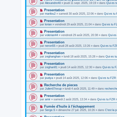
e
a
o
e
par
Alexandre40
» jeudi 11 sept. 2025, 19:19 » dans
Qui es 
a
g
u
s
u
e
v
s
N
Presentation
m
e
a
o
e
par
marilou2
» samedi 30 août 2025, 22:06 » dans
Qui es t
a
g
u
s
u
e
v
s
N
Presentation
m
e
a
o
e
par
lorian
» vendredi 29 août 2025, 21:04 » dans
Qui es tu 
a
g
u
s
u
e
v
s
N
Presentation
m
e
a
o
e
par
volerian44
» vendredi 29 août 2025, 20:38 » dans
Qui es
a
g
u
s
u
e
v
s
N
Presentation
m
e
a
o
e
par
neron55
» jeudi 28 août 2025, 13:26 » dans
Qui es tu F
a
g
u
s
u
e
v
s
N
Presentation
m
e
a
o
e
par
zeghanghan
» lundi 18 août 2025, 15:28 » dans
Qui es 
a
g
u
s
u
e
v
s
N
Presentation
m
e
a
o
e
par
zeghan81
» jeudi 14 août 2025, 12:30 » dans
Qui es tu 
a
g
u
s
u
e
v
s
N
Presentation
m
e
a
o
e
par
joutiya
» jeudi 14 août 2025, 12:06 » dans
Qui es tu FZR
a
g
u
s
u
e
v
s
N
Recherche de pieces
m
e
a
o
e
par
Julien07exup
» lundi 4 août 2025, 11:49 » dans
recherche
a
g
u
s
u
e
v
s
N
Presentation
m
e
a
o
e
par
amir
» samedi 2 août 2025, 13:34 » dans
Qui es tu FZR
a
g
u
s
u
e
v
s
N
Fumée d'huile à l'échappement
m
e
a
o
e
par
Serge.S
» dimanche 27 juil. 2025, 10:26 » dans
C'est la 
a
g
u
s
u
e
v
s
N