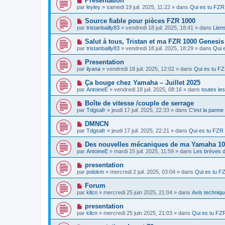
Presentation
m
e
a
o
e
par
leyley
» samedi 19 juil. 2025, 11:22 » dans
Qui es tu FZ
a
g
u
s
u
e
v
s
N
Source fiable pour pièces FZR 1000
m
e
a
o
e
par
tristanbailly83
» vendredi 18 juil. 2025, 18:41 » dans
Liens
a
g
u
s
u
e
v
s
N
Salut à tous, Tristan et ma FZR 1000 Genesis 
m
e
a
o
e
par
tristanbailly83
» vendredi 18 juil. 2025, 18:29 » dans
Qui 
a
g
u
s
u
e
v
s
N
Presentation
m
e
a
o
e
par
ilyana
» vendredi 18 juil. 2025, 12:02 » dans
Qui es tu F
a
g
u
s
u
e
v
s
N
Ça bouge chez Yamaha – Juillet 2025
m
e
a
o
e
par
AntoineE
» vendredi 18 juil. 2025, 08:16 » dans
toutes le
a
g
u
s
u
e
v
s
N
Boîte de vitesse /couple de serrage
m
e
a
o
e
par
Tdgsafr
» jeudi 17 juil. 2025, 22:33 » dans
C'est la panne
a
g
u
s
u
e
v
s
N
DMNCN
m
e
a
o
e
par
Tdgsafr
» jeudi 17 juil. 2025, 22:21 » dans
Qui es tu FZ
a
g
u
s
u
e
v
s
N
Des nouvelles mécaniques de ma Yamaha 100
m
e
a
o
e
par
AntoineE
» mardi 15 juil. 2025, 11:59 » dans
Les brèves d
a
g
u
s
u
e
v
s
N
presentation
m
e
a
o
e
par
polokm
» mercredi 2 juil. 2025, 03:04 » dans
Qui es tu 
a
g
u
s
u
e
v
s
N
Forum
m
e
a
o
e
par
kllcn
» mercredi 25 juin 2025, 21:04 » dans
Avis techniqu
a
g
u
s
u
e
v
s
N
presentation
m
e
a
o
e
par
kllcn
» mercredi 25 juin 2025, 21:03 » dans
Qui es tu F
a
g
u
s
u
e
v
s