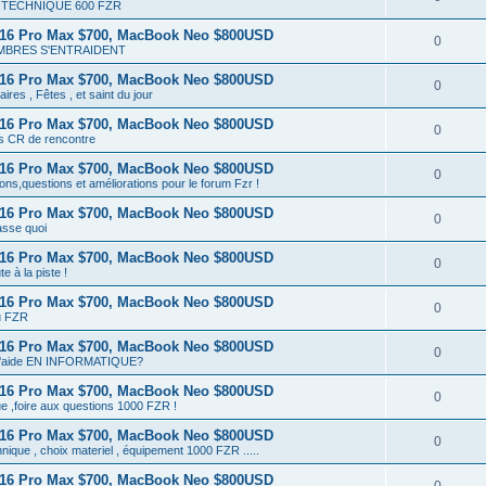
TECHNIQUE 600 FZR
 16 Pro Max $700, MacBook Neo $800USD
0
MBRES S'ENTRAIDENT
 16 Pro Max $700, MacBook Neo $800USD
0
ires , Fêtes , et saint du jour
 16 Pro Max $700, MacBook Neo $800USD
0
ts CR de rencontre
 16 Pro Max $700, MacBook Neo $800USD
0
ons,questions et améliorations pour le forum Fzr !
 16 Pro Max $700, MacBook Neo $800USD
0
sse quoi
 16 Pro Max $700, MacBook Neo $800USD
0
te à la piste !
 16 Pro Max $700, MacBook Neo $800USD
0
u FZR
 16 Pro Max $700, MacBook Neo $800USD
0
d'aide EN INFORMATIQUE?
 16 Pro Max $700, MacBook Neo $800USD
0
e ,foire aux questions 1000 FZR !
 16 Pro Max $700, MacBook Neo $800USD
0
hnique , choix materiel , équipement 1000 FZR .....
 16 Pro Max $700, MacBook Neo $800USD