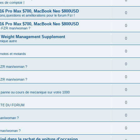
0
es de comptoir !
 16 Pro Max $700, MacBook Neo $800USD
0
ons,questions et améliorations pour le forum Fzr !
 16 Pro Max $700, MacBook Neo $800USD
0
tu FZR man/woman ?
is Weight Management Supplement
0
ique autre
0
motos et motards
0
 FZR man/woman ?
0
 FZR man/woman ?
0
a panne ou cours de mecanique sur votre 1000
0
RTE DU FORUM
0
man/woman ?
0
 man/woman ?
isé dans le rachat de voiture d’occasion