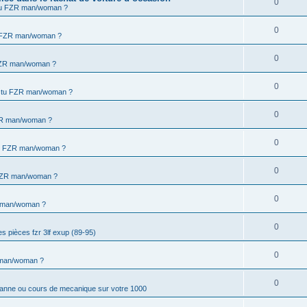
0
tu FZR man/woman ?
0
u FZR man/woman ?
0
FZR man/woman ?
0
 tu FZR man/woman ?
0
ZR man/woman ?
0
tu FZR man/woman ?
0
FZR man/woman ?
0
 man/woman ?
0
s pièces fzr 3lf exup (89-95)
0
 man/woman ?
0
panne ou cours de mecanique sur votre 1000