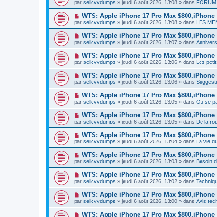
o
e
par
sellcvvdumps
» jeudi 6 août 2026, 13:08 » dans
FORUM 
a
g
u
s
u
e
v
s
N
WTS: Apple iPhone 17 Pro Max $800,iPhone
m
e
a
o
e
par
sellcvvdumps
» jeudi 6 août 2026, 13:08 » dans
LES ME
a
g
u
s
u
e
v
s
N
WTS: Apple iPhone 17 Pro Max $800,iPhone
m
e
a
o
e
par
sellcvvdumps
» jeudi 6 août 2026, 13:07 » dans
Anniversa
a
g
u
s
u
e
v
s
N
WTS: Apple iPhone 17 Pro Max $800,iPhone
m
e
a
o
e
par
sellcvvdumps
» jeudi 6 août 2026, 13:06 » dans
Les peti
a
g
u
s
u
e
v
s
N
WTS: Apple iPhone 17 Pro Max $800,iPhone
m
e
a
o
e
par
sellcvvdumps
» jeudi 6 août 2026, 13:06 » dans
Suggesti
a
g
u
s
u
e
v
s
N
WTS: Apple iPhone 17 Pro Max $800,iPhone
m
e
a
o
e
par
sellcvvdumps
» jeudi 6 août 2026, 13:05 » dans
Ou se pa
a
g
u
s
u
e
v
s
N
WTS: Apple iPhone 17 Pro Max $800,iPhone
m
e
a
o
e
par
sellcvvdumps
» jeudi 6 août 2026, 13:05 » dans
De la rou
a
g
u
s
u
e
v
s
N
WTS: Apple iPhone 17 Pro Max $800,iPhone
m
e
a
o
e
par
sellcvvdumps
» jeudi 6 août 2026, 13:04 » dans
La vie d
a
g
u
s
u
e
v
s
N
WTS: Apple iPhone 17 Pro Max $800,iPhone
m
e
a
o
e
par
sellcvvdumps
» jeudi 6 août 2026, 13:03 » dans
Besoin 
a
g
u
s
u
e
v
s
N
WTS: Apple iPhone 17 Pro Max $800,iPhone
m
e
a
o
e
par
sellcvvdumps
» jeudi 6 août 2026, 13:02 » dans
Techniqu
a
g
u
s
u
e
v
s
N
WTS: Apple iPhone 17 Pro Max $800,iPhone
m
e
a
o
e
par
sellcvvdumps
» jeudi 6 août 2026, 13:00 » dans
Avis tec
a
g
u
s
u
e
v
s
N
WTS: Apple iPhone 17 Pro Max $800,iPhone
m
e