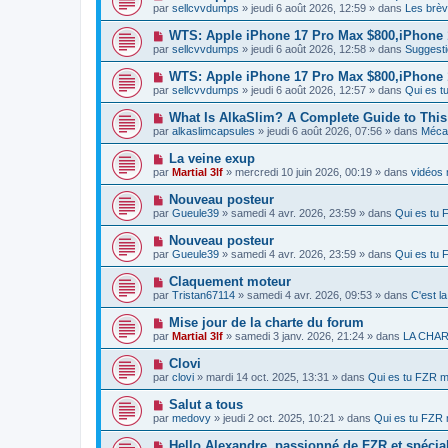
a
o
e
par
sellcvvdumps
» jeudi 6 août 2026, 12:59 » dans
Les brèv
a
g
u
s
u
e
v
s
N
WTS: Apple iPhone 17 Pro Max $800,iPhone
m
e
a
o
e
par
sellcvvdumps
» jeudi 6 août 2026, 12:58 » dans
Suggesti
a
g
u
s
u
e
v
s
N
WTS: Apple iPhone 17 Pro Max $800,iPhone
m
e
a
o
e
par
sellcvvdumps
» jeudi 6 août 2026, 12:57 » dans
Qui es 
a
g
u
s
u
e
v
s
N
What Is AlkaSlim? A Complete Guide to Th
m
e
a
o
e
par
alkaslimcapsules
» jeudi 6 août 2026, 07:56 » dans
Mécan
a
g
u
s
u
e
v
s
N
La veine exup
m
e
a
o
e
par
Martial 3lf
» mercredi 10 juin 2026, 00:19 » dans
vidéos 
a
g
u
s
u
e
v
s
N
Nouveau posteur
m
e
a
o
e
par
Gueule39
» samedi 4 avr. 2026, 23:59 » dans
Qui es tu
a
g
u
s
u
e
v
s
N
Nouveau posteur
m
e
a
o
e
par
Gueule39
» samedi 4 avr. 2026, 23:59 » dans
Qui es tu
a
g
u
s
u
e
v
s
N
Claquement moteur
m
e
a
o
e
par
Tristan67114
» samedi 4 avr. 2026, 09:53 » dans
C'est l
a
g
u
s
u
e
v
s
N
Mise jour de la charte du forum
m
e
a
o
e
par
Martial 3lf
» samedi 3 janv. 2026, 21:24 » dans
LA CHA
a
g
u
s
u
e
v
s
N
Clovi
m
e
a
o
e
par
clovi
» mardi 14 oct. 2025, 13:31 » dans
Qui es tu FZR 
a
g
u
s
u
e
v
s
N
Salut a tous
m
e
a
o
e
par
medovy
» jeudi 2 oct. 2025, 10:21 » dans
Qui es tu FZR
a
g
u
s
u
e
v
s
N
Hello Alexandre, passionné de FZR et spécial
m