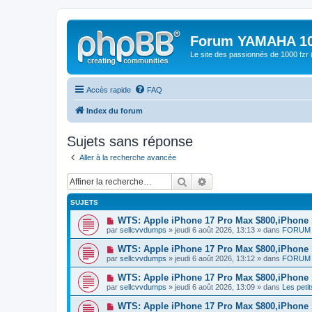
Forum YAMAHA 10
Le site des passionnés de 1000 f
Accès rapide
FAQ
Index du forum
Sujets sans réponse
Aller à la recherche avancée
Rechercher
Recherche avancée
SUJETS
N
WTS: Apple iPhone 17 Pro Max $800,iPhone
o
par
sellcvvdumps
» jeudi 6 août 2026, 13:13 » dans
FORUM 
u
v
N
WTS: Apple iPhone 17 Pro Max $800,iPhone
e
o
par
sellcvvdumps
» jeudi 6 août 2026, 13:12 » dans
FORUM 
a
u
u
v
N
WTS: Apple iPhone 17 Pro Max $800,iPhone
m
e
o
e
par
sellcvvdumps
» jeudi 6 août 2026, 13:09 » dans
Les peti
a
u
s
u
v
s
N
WTS: Apple iPhone 17 Pro Max $800,iPhone
m
e
a