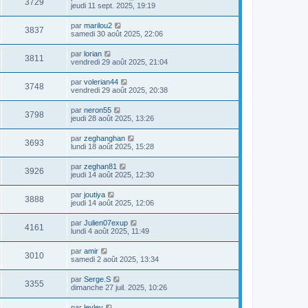
3729
jeudi 11 sept. 2025, 19:19
par
marilou2
3837
samedi 30 août 2025, 22:06
par
lorian
3811
vendredi 29 août 2025, 21:04
par
volerian44
3748
vendredi 29 août 2025, 20:38
par
neron55
3798
jeudi 28 août 2025, 13:26
par
zeghanghan
3693
lundi 18 août 2025, 15:28
par
zeghan81
3926
jeudi 14 août 2025, 12:30
par
joutiya
3888
jeudi 14 août 2025, 12:06
par
Julien07exup
4161
lundi 4 août 2025, 11:49
par
amir
3010
samedi 2 août 2025, 13:34
par
Serge.S
3355
dimanche 27 juil. 2025, 10:26
par
leyley