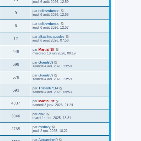
10
jeudi 6 août 2026, 12:59
par
sellcvvdumps
9
jeudi 6 août 2026, 12:58
par
sellcvvdumps
6
jeudi 6 août 2026, 12:57
par
alkaslimcapsules
12
jeudi 6 août 2026, 07:56
par
Martial 3lf
449
mercredi 10 juin 2026, 00:19
par
Gueule39
598
samedi 4 avr. 2026, 23:59
par
Gueule39
578
samedi 4 avr. 2026, 23:59
par
Tristan67114
693
samedi 4 avr. 2026, 09:53
par
Martial 3lf
4337
samedi 3 janv. 2026, 21:24
par
clovi
3846
mardi 14 oct. 2025, 13:31
par
medovy
3765
jeudi 2 oct. 2025, 10:21
par
Alexandre40