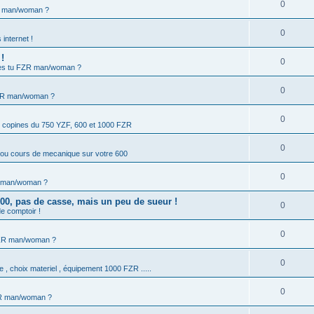
0
R man/woman ?
0
 internet !
!
0
es tu FZR man/woman ?
0
ZR man/woman ?
0
s copines du 750 YZF, 600 et 1000 FZR
0
 ou cours de mecanique sur votre 600
0
R man/woman ?
0, pas de casse, mais un peu de sueur !
0
e comptoir !
0
FZR man/woman ?
0
e , choix materiel , équipement 1000 FZR .....
0
ZR man/woman ?