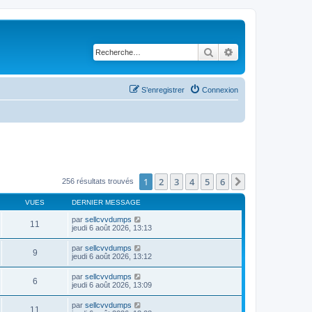
Rechercher
Recherche avancé
S’enregistrer
Connexion
1
2
3
4
5
6
Suivante
256 résultats trouvés
VUES
DERNIER MESSAGE
par
sellcvvdumps
11
jeudi 6 août 2026, 13:13
par
sellcvvdumps
9
jeudi 6 août 2026, 13:12
par
sellcvvdumps
6
jeudi 6 août 2026, 13:09
par
sellcvvdumps
11