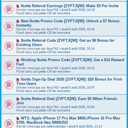
s
a
a
N
Ibotta Referral Earnings [ZVFTJQW]: Make $5 Per Invite
u
g
o
Dernier message par
m
Aruz742
«
jeudi 6 août 2026, 16:18
e
u
Posté dans
e
Les petits CR de rencontre
v
s
e
s
N
New Ibotta Promo Code [ZVFTJQW]: Unlock a $7 Bonus
a
a
o
Instantly
u
g
u
Dernier message par
m
Aruz742
«
jeudi 6 août 2026, 16:16
e
v
Posté dans
e
Les petits CR de rencontre
e
s
a
s
N
Ibotta Referral Code [ZVFTJQW]: Get an $8 Bonus for
u
a
o
Existing Users
m
g
u
e
Dernier message par
Aruz742
«
jeudi 6 août 2026, 16:14
e
v
s
Posté dans
Les petits CR de rencontre
e
s
a
a
N
Working Ibotta Promo Code [ZVFTJQW]: Get a $10 Reward
u
g
o
Fast
m
e
u
e
Dernier message par
Aruz742
«
jeudi 6 août 2026, 16:10
v
s
Posté dans
Les petits CR de rencontre
e
s
a
a
N
Ibotta Sign-Up Deal 2026 [ZVFTJQW]: $20 Bonus for First-
u
g
o
Time Users
m
e
u
e
Dernier message par
Aruz742
«
jeudi 6 août 2026, 16:07
v
s
Posté dans
Les petits CR de rencontre
e
s
a
a
N
Ibotta Referral Deal [ZVFTJQW]: Earn $5 When Friends
u
g
o
Join
m
e
u
e
Dernier message par
Aruz742
«
jeudi 6 août 2026, 16:04
v
s
Posté dans
Les petits CR de rencontre
e
s
a
a
N
WTS: Apple iPhone 17 Pro Max $800,iPhone 16 Pro Max
u
g
o
$700, MacBook Neo $800USD
m
e
u
e
Dernier message par
sellcvvdumps
«
jeudi 6 août 2026, 13:13
v