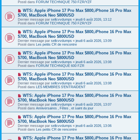
s
Posté dans
FORUM TECHNIQUE 750 FZR/YZF
e
s
a
a
N
WTS: Apple iPhone 17 Pro Max $800,iPhone 16 Pro Max
u
g
o
$700, MacBook Neo $800USD
m
e
u
e
Dernier message par
sellcvvdumps
«
jeudi 6 août 2026, 13:12
v
s
Posté dans
FORUM TECHNIQUE 750 FZR/YZF
e
s
a
a
N
WTS: Apple iPhone 17 Pro Max $800,iPhone 16 Pro Max
u
g
o
$700, MacBook Neo $800USD
m
e
u
e
Dernier message par
sellcvvdumps
«
jeudi 6 août 2026, 13:09
v
s
Posté dans
Les petits CR de rencontre
e
s
a
a
N
WTS: Apple iPhone 17 Pro Max $800,iPhone 16 Pro Max
u
g
o
$700, MacBook Neo $800USD
m
e
u
e
Dernier message par
sellcvvdumps
«
jeudi 6 août 2026, 13:08
v
s
Posté dans
FORUM TECHNIQUE 600 FZR
e
s
a
a
N
WTS: Apple iPhone 17 Pro Max $800,iPhone 16 Pro Max
u
g
o
$700, MacBook Neo $800USD
m
e
u
e
Dernier message par
sellcvvdumps
«
jeudi 6 août 2026, 13:08
v
s
Posté dans
LES MEMBRES S'ENTRAIDENT
e
s
a
a
N
WTS: Apple iPhone 17 Pro Max $800,iPhone 16 Pro Max
u
g
o
$700, MacBook Neo $800USD
m
e
u
e
Dernier message par
sellcvvdumps
«
jeudi 6 août 2026, 13:07
v
s
Posté dans
Anniversaires , Fêtes , et saint du jour
e
s
a
a
N
WTS: Apple iPhone 17 Pro Max $800,iPhone 16 Pro Max
u
g
o
$700, MacBook Neo $800USD
m
e
u
e
Dernier message par
sellcvvdumps
«
jeudi 6 août 2026, 13:06
v
s
Posté dans
Les petits CR de rencontre
e
s
a
a
N
WTS: Apple iPhone 17 Pro Max $800,iPhone 16 Pro Max
u
g