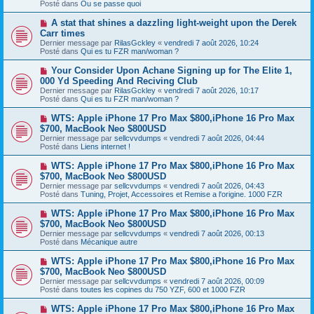
s
Posté dans
Ou se passe quoi
e
s
a
a
N
A stat that shines a dazzling light-weight upon the Derek
u
g
o
Carr times
m
e
u
e
Dernier message par
RilasGckley
«
vendredi 7 août 2026, 10:24
v
s
Posté dans
Qui es tu FZR man/woman ?
e
s
a
a
N
Your Consider Upon Achane Signing up for The Elite 1,
u
g
o
000 Yd Speeding And Reciving Club
m
e
u
e
Dernier message par
RilasGckley
«
vendredi 7 août 2026, 10:17
v
s
Posté dans
Qui es tu FZR man/woman ?
e
s
a
a
N
WTS: Apple iPhone 17 Pro Max $800,iPhone 16 Pro Max
u
g
o
$700, MacBook Neo $800USD
m
e
u
e
Dernier message par
sellcvvdumps
«
vendredi 7 août 2026, 04:44
v
s
Posté dans
Liens internet !
e
s
a
a
N
WTS: Apple iPhone 17 Pro Max $800,iPhone 16 Pro Max
u
g
o
$700, MacBook Neo $800USD
m
e
u
e
Dernier message par
sellcvvdumps
«
vendredi 7 août 2026, 04:43
v
s
Posté dans
Tuning, Projet, Accessoires et Remise a l'origine. 1000 FZR
e
s
a
a
N
WTS: Apple iPhone 17 Pro Max $800,iPhone 16 Pro Max
u
g
o
$700, MacBook Neo $800USD
m
e
u
e
Dernier message par
sellcvvdumps
«
vendredi 7 août 2026, 00:13
v
s
Posté dans
Mécanique autre
e
s
a
a
N
WTS: Apple iPhone 17 Pro Max $800,iPhone 16 Pro Max
u
g
o
$700, MacBook Neo $800USD
m
e
u
e
Dernier message par
sellcvvdumps
«
vendredi 7 août 2026, 00:09
v
s
Posté dans
toutes les copines du 750 YZF, 600 et 1000 FZR
e
s
a
a
N
WTS: Apple iPhone 17 Pro Max $800,iPhone 16 Pro Max
u
g