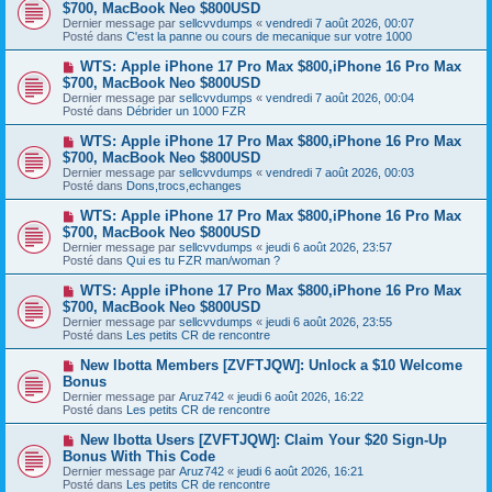
o
$700, MacBook Neo $800USD
m
e
u
e
Dernier message par
sellcvvdumps
«
vendredi 7 août 2026, 00:07
v
s
Posté dans
C'est la panne ou cours de mecanique sur votre 1000
e
s
a
a
N
WTS: Apple iPhone 17 Pro Max $800,iPhone 16 Pro Max
u
g
o
$700, MacBook Neo $800USD
m
e
u
e
Dernier message par
sellcvvdumps
«
vendredi 7 août 2026, 00:04
v
s
Posté dans
Débrider un 1000 FZR
e
s
a
a
N
WTS: Apple iPhone 17 Pro Max $800,iPhone 16 Pro Max
u
g
o
$700, MacBook Neo $800USD
m
e
u
e
Dernier message par
sellcvvdumps
«
vendredi 7 août 2026, 00:03
v
s
Posté dans
Dons,trocs,echanges
e
s
a
a
N
WTS: Apple iPhone 17 Pro Max $800,iPhone 16 Pro Max
u
g
o
$700, MacBook Neo $800USD
m
e
u
e
Dernier message par
sellcvvdumps
«
jeudi 6 août 2026, 23:57
v
s
Posté dans
Qui es tu FZR man/woman ?
e
s
a
a
N
WTS: Apple iPhone 17 Pro Max $800,iPhone 16 Pro Max
u
g
o
$700, MacBook Neo $800USD
m
e
u
e
Dernier message par
sellcvvdumps
«
jeudi 6 août 2026, 23:55
v
s
Posté dans
Les petits CR de rencontre
e
s
a
a
N
New Ibotta Members [ZVFTJQW]: Unlock a $10 Welcome
u
g
o
Bonus
m
e
u
e
Dernier message par
Aruz742
«
jeudi 6 août 2026, 16:22
v
s
Posté dans
Les petits CR de rencontre
e
s
a
a
N
New Ibotta Users [ZVFTJQW]: Claim Your $20 Sign-Up
u
g
o
Bonus With This Code
m
e
u
e
Dernier message par
Aruz742
«
jeudi 6 août 2026, 16:21
v
s
Posté dans
Les petits CR de rencontre
e