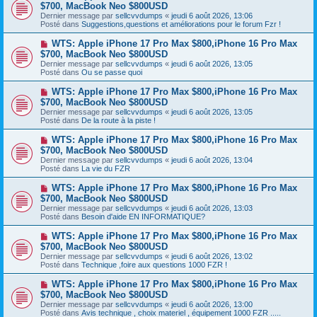
o
$700, MacBook Neo $800USD
m
e
u
e
Dernier message par
sellcvvdumps
«
jeudi 6 août 2026, 13:06
v
s
Posté dans
Suggestions,questions et améliorations pour le forum Fzr !
e
s
a
a
N
WTS: Apple iPhone 17 Pro Max $800,iPhone 16 Pro Max
u
g
o
$700, MacBook Neo $800USD
m
e
u
e
Dernier message par
sellcvvdumps
«
jeudi 6 août 2026, 13:05
v
s
Posté dans
Ou se passe quoi
e
s
a
a
N
WTS: Apple iPhone 17 Pro Max $800,iPhone 16 Pro Max
u
g
o
$700, MacBook Neo $800USD
m
e
u
e
Dernier message par
sellcvvdumps
«
jeudi 6 août 2026, 13:05
v
s
Posté dans
De la route à la piste !
e
s
a
a
N
WTS: Apple iPhone 17 Pro Max $800,iPhone 16 Pro Max
u
g
o
$700, MacBook Neo $800USD
m
e
u
e
Dernier message par
sellcvvdumps
«
jeudi 6 août 2026, 13:04
v
s
Posté dans
La vie du FZR
e
s
a
a
N
WTS: Apple iPhone 17 Pro Max $800,iPhone 16 Pro Max
u
g
o
$700, MacBook Neo $800USD
m
e
u
e
Dernier message par
sellcvvdumps
«
jeudi 6 août 2026, 13:03
v
s
Posté dans
Besoin d'aide EN INFORMATIQUE?
e
s
a
a
N
WTS: Apple iPhone 17 Pro Max $800,iPhone 16 Pro Max
u
g
o
$700, MacBook Neo $800USD
m
e
u
e
Dernier message par
sellcvvdumps
«
jeudi 6 août 2026, 13:02
v
s
Posté dans
Technique ,foire aux questions 1000 FZR !
e
s
a
a
N
WTS: Apple iPhone 17 Pro Max $800,iPhone 16 Pro Max
u
g
o
$700, MacBook Neo $800USD
m
e
u
e
Dernier message par
sellcvvdumps
«
jeudi 6 août 2026, 13:00
v
s
Posté dans
Avis technique , choix materiel , équipement 1000 FZR .....
e