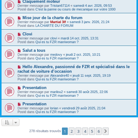
N
Claquement moteur
s
a
o
s
Dernier message par
Tristan67114
«
samedi 4 avr. 2026, 09:53
u
u
a
Posté dans
C'est la panne ou cours de mecanique sur votre 1000
m
v
g
e
e
e
N
Mise jour de la charte du forum
s
a
o
s
Dernier message par
Martial 3lf
«
samedi 3 janv. 2026, 21:24
u
u
a
Posté dans
LA CHARTE DU FORUM
m
v
g
e
e
e
N
Clovi
s
a
o
s
Dernier message par
clovi
«
mardi 14 oct. 2025, 13:31
u
u
a
Posté dans
Qui es tu FZR man/woman ?
m
v
g
e
e
e
N
Salut a tous
s
a
o
s
Dernier message par
medovy
«
jeudi 2 oct. 2025, 10:21
u
u
a
Posté dans
Qui es tu FZR man/woman ?
m
v
g
e
e
e
N
Hello Alexandre, passionné de FZR et spécialisé dans le
s
a
o
s
rachat de voiture d’occasion
u
u
a
Dernier message par
m
Alexandre40
«
jeudi 11 sept. 2025, 19:19
v
g
Posté dans
e
Qui es tu FZR man/woman ?
e
e
s
a
s
N
Presentation
u
a
o
Dernier message par
m
marilou2
«
samedi 30 août 2025, 22:06
g
u
Posté dans
e
Qui es tu FZR man/woman ?
e
v
s
e
s
N
Presentation
a
a
o
Dernier message par
lorian
«
vendredi 29 août 2025, 21:04
u
g
u
Posté dans
Qui es tu FZR man/woman ?
m
e
v
e
e
s
a
s
u
a
m
1
2
3
4
5
6
Suivante
278 résultats trouvés
g
e
e
s