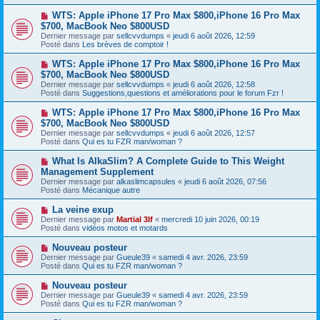
s
a
a
N
WTS: Apple iPhone 17 Pro Max $800,iPhone 16 Pro Max
u
g
o
$700, MacBook Neo $800USD
m
e
u
e
Dernier message par
sellcvvdumps
«
jeudi 6 août 2026, 12:59
v
s
Posté dans
Les brèves de comptoir !
e
s
a
a
N
WTS: Apple iPhone 17 Pro Max $800,iPhone 16 Pro Max
u
g
o
$700, MacBook Neo $800USD
m
e
u
e
Dernier message par
sellcvvdumps
«
jeudi 6 août 2026, 12:58
v
s
Posté dans
Suggestions,questions et améliorations pour le forum Fzr !
e
s
a
a
N
WTS: Apple iPhone 17 Pro Max $800,iPhone 16 Pro Max
u
g
o
$700, MacBook Neo $800USD
m
e
u
e
Dernier message par
sellcvvdumps
«
jeudi 6 août 2026, 12:57
v
s
Posté dans
Qui es tu FZR man/woman ?
e
s
a
a
N
What Is AlkaSlim? A Complete Guide to This Weight
u
g
o
Management Supplement
m
e
u
e
Dernier message par
alkaslimcapsules
«
jeudi 6 août 2026, 07:56
v
s
Posté dans
Mécanique autre
e
s
a
a
N
La veine exup
u
g
o
Dernier message par
m
Martial 3lf
«
mercredi 10 juin 2026, 00:19
e
u
Posté dans
e
vidéos motos et motards
v
s
e
s
N
Nouveau posteur
a
a
o
Dernier message par
Gueule39
«
samedi 4 avr. 2026, 23:59
u
g
u
Posté dans
Qui es tu FZR man/woman ?
m
e
v
e
e
N
Nouveau posteur
s
a
o
s
Dernier message par
Gueule39
«
samedi 4 avr. 2026, 23:59
u
u
a
Posté dans
Qui es tu FZR man/woman ?
m
v
g
e
e
e