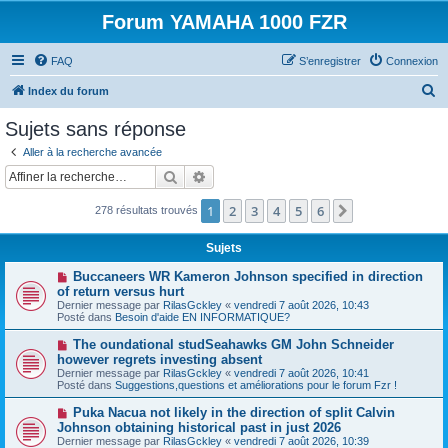
Forum YAMAHA 1000 FZR
FAQ
S’enregistrer
Connexion
R
Index du forum
e
Sujets sans réponse
c
Aller à la recherche avancée
h
Rechercher
Recherche avancée
e
1
2
3
4
5
6
Suivante
278 résultats trouvés
r
c
Sujets
h
N
Buccaneers WR Kameron Johnson specified in direction
e
o
of return versus hurt
u
Dernier message par
RilasGckley
«
vendredi 7 août 2026, 10:43
r
v
Posté dans
Besoin d'aide EN INFORMATIQUE?
e
a
N
The oundational studSeahawks GM John Schneider
u
o
however regrets investing absent
m
u
e
Dernier message par
RilasGckley
«
vendredi 7 août 2026, 10:41
v
s
Posté dans
Suggestions,questions et améliorations pour le forum Fzr !
e
s
a
a
N
Puka Nacua not likely in the direction of split Calvin
u
g
o
Johnson obtaining historical past in just 2026
m
e
u
e
Dernier message par
RilasGckley
«
vendredi 7 août 2026, 10:39
v