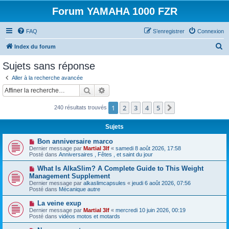
Forum YAMAHA 1000 FZR
FAQ
S’enregistrer
Connexion
R
Index du forum
e
Sujets sans réponse
c
Aller à la recherche avancée
h
Rechercher
Recherche avancée
e
1
2
3
4
5
Suivante
240 résultats trouvés
r
c
Sujets
h
N
Bon anniversaire marco
e
o
Dernier message par
Martial 3lf
«
samedi 8 août 2026, 17:58
u
Posté dans
Anniversaires , Fêtes , et saint du jour
r
v
e
N
What Is AlkaSlim? A Complete Guide to This Weight
a
o
Management Supplement
u
u
Dernier message par
m
alkaslimcapsules
«
jeudi 6 août 2026, 07:56
v
Posté dans
e
Mécanique autre
e
s
a
s
N
La veine exup
u
a
o
Dernier message par
m
Martial 3lf
«
mercredi 10 juin 2026, 00:19
g
u
Posté dans
e
vidéos motos et motards
e
v
s
e
s
N