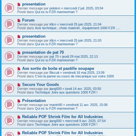
a
s
N
presentation
u
a
o
Dernier message par
m
polokm
«
mercredi 2 juil. 2025, 03:04
g
u
Posté dans
e
Qui es tu FZR man/woman ?
e
v
s
e
s
N
Forum
a
a
o
Dernier message par
kllcn
«
mercredi 25 juin 2025, 21:04
u
g
u
Posté dans
Avis technique , choix materiel , équipement 1000 FZR .....
m
e
v
e
e
N
presentation
s
a
o
s
Dernier message par
kllcn
«
mercredi 25 juin 2025, 21:03
u
u
a
Posté dans
Qui es tu FZR man/woman ?
m
v
g
e
e
e
N
presantation de pat 70
s
a
o
s
Dernier message par
pat 70
«
jeudi 29 mai 2025, 22:13
u
u
a
Posté dans
Qui es tu FZR man/woman ?
m
v
g
e
e
e
N
Axe sortie de boite et pastille soupape
s
a
o
s
Dernier message par
Biscuit
«
vendredi 16 mai 2025, 13:09
u
u
a
Posté dans
C'est la panne ou cours de mecanique sur votre 1000
m
v
g
e
e
e
N
Secure Your Goods
s
a
o
s
Dernier message par
jiang000
«
lundi 14 avr. 2025, 03:50
u
u
a
Posté dans
Technique ,foire aux questions 1000 FZR !
m
v
g
e
e
e
N
Présentation
s
a
o
s
Dernier message par
martin90
«
vendredi 11 avr. 2025, 15:08
u
u
a
Posté dans
Qui es tu FZR man/woman ?
m
v
g
e
e
e
N
Reliable POF Shrink Film for All Industries
s
a
o
s
Dernier message par
jiang000
«
mercredi 9 avr. 2025, 07:54
u
u
a
Posté dans
Technique ,foire aux questions 1000 FZR !
m
v
g
e
e
e
N
Reliable POF Shrink Film for All Industries
s
a
o