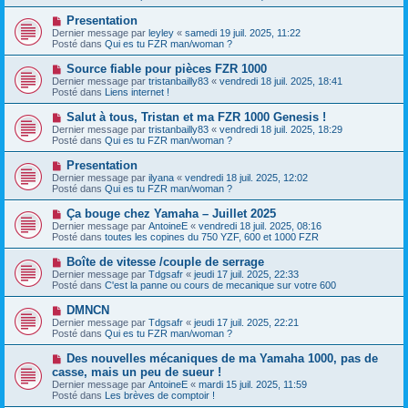
v
g
e
e
e
N
Presentation
s
a
o
s
Dernier message par
leyley
«
samedi 19 juil. 2025, 11:22
u
u
a
Posté dans
Qui es tu FZR man/woman ?
m
v
g
e
e
e
N
Source fiable pour pièces FZR 1000
s
a
o
s
Dernier message par
tristanbailly83
«
vendredi 18 juil. 2025, 18:41
u
u
a
Posté dans
Liens internet !
m
v
g
e
e
e
N
Salut à tous, Tristan et ma FZR 1000 Genesis !
s
a
o
s
Dernier message par
tristanbailly83
«
vendredi 18 juil. 2025, 18:29
u
u
a
Posté dans
Qui es tu FZR man/woman ?
m
v
g
e
e
e
N
Presentation
s
a
o
s
Dernier message par
ilyana
«
vendredi 18 juil. 2025, 12:02
u
u
a
Posté dans
Qui es tu FZR man/woman ?
m
v
g
e
e
e
N
Ça bouge chez Yamaha – Juillet 2025
s
a
o
s
Dernier message par
AntoineE
«
vendredi 18 juil. 2025, 08:16
u
u
a
Posté dans
toutes les copines du 750 YZF, 600 et 1000 FZR
m
v
g
e
e
e
N
Boîte de vitesse /couple de serrage
s
a
o
s
Dernier message par
Tdgsafr
«
jeudi 17 juil. 2025, 22:33
u
u
a
Posté dans
C'est la panne ou cours de mecanique sur votre 600
m
v
g
e
e
e
N
DMNCN
s
a
o
s
Dernier message par
Tdgsafr
«
jeudi 17 juil. 2025, 22:21
u
u
a
Posté dans
Qui es tu FZR man/woman ?
m
v
g
e
e
e
N
Des nouvelles mécaniques de ma Yamaha 1000, pas de
s
a
o
s
casse, mais un peu de sueur !
u
u
a
Dernier message par
m
AntoineE
«
mardi 15 juil. 2025, 11:59
v
g
Posté dans
e
Les brèves de comptoir !
e
e
s