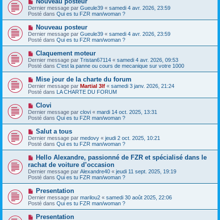
Nouveau posteur
a
a
o
Dernier message par
Gueule39
«
samedi 4 avr. 2026, 23:59
u
g
u
Posté dans
Qui es tu FZR man/woman ?
m
e
v
e
e
N
Nouveau posteur
s
a
o
s
Dernier message par
Gueule39
«
samedi 4 avr. 2026, 23:59
u
u
a
Posté dans
Qui es tu FZR man/woman ?
m
v
g
e
e
e
N
Claquement moteur
s
a
o
s
Dernier message par
Tristan67114
«
samedi 4 avr. 2026, 09:53
u
u
a
Posté dans
C'est la panne ou cours de mecanique sur votre 1000
m
v
g
e
e
e
N
Mise jour de la charte du forum
s
a
o
s
Dernier message par
Martial 3lf
«
samedi 3 janv. 2026, 21:24
u
u
a
Posté dans
LA CHARTE DU FORUM
m
v
g
e
e
e
N
Clovi
s
a
o
s
Dernier message par
clovi
«
mardi 14 oct. 2025, 13:31
u
u
a
Posté dans
Qui es tu FZR man/woman ?
m
v
g
e
e
e
N
Salut a tous
s
a
o
s
Dernier message par
medovy
«
jeudi 2 oct. 2025, 10:21
u
u
a
Posté dans
Qui es tu FZR man/woman ?
m
v
g
e
e
e
N
Hello Alexandre, passionné de FZR et spécialisé dans le
s
a
o
s
rachat de voiture d’occasion
u
u
a
Dernier message par
m
Alexandre40
«
jeudi 11 sept. 2025, 19:19
v
g
Posté dans
e
Qui es tu FZR man/woman ?
e
e
s
a
s
N
Presentation
u
a
o
Dernier message par
m
marilou2
«
samedi 30 août 2025, 22:06
g
u
Posté dans
e
Qui es tu FZR man/woman ?
e
v
s
e
s
N
Presentation
a