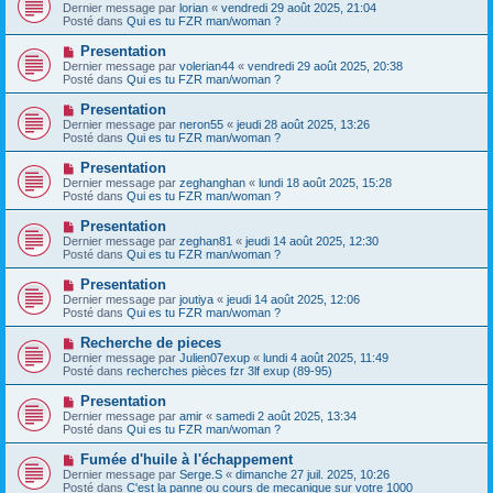
a
o
Dernier message par
lorian
«
vendredi 29 août 2025, 21:04
u
g
u
Posté dans
Qui es tu FZR man/woman ?
m
e
v
e
e
N
Presentation
s
a
o
s
Dernier message par
volerian44
«
vendredi 29 août 2025, 20:38
u
u
a
Posté dans
Qui es tu FZR man/woman ?
m
v
g
e
e
e
N
Presentation
s
a
o
s
Dernier message par
neron55
«
jeudi 28 août 2025, 13:26
u
u
a
Posté dans
Qui es tu FZR man/woman ?
m
v
g
e
e
e
N
Presentation
s
a
o
s
Dernier message par
zeghanghan
«
lundi 18 août 2025, 15:28
u
u
a
Posté dans
Qui es tu FZR man/woman ?
m
v
g
e
e
e
N
Presentation
s
a
o
s
Dernier message par
zeghan81
«
jeudi 14 août 2025, 12:30
u
u
a
Posté dans
Qui es tu FZR man/woman ?
m
v
g
e
e
e
N
Presentation
s
a
o
s
Dernier message par
joutiya
«
jeudi 14 août 2025, 12:06
u
u
a
Posté dans
Qui es tu FZR man/woman ?
m
v
g
e
e
e
N
Recherche de pieces
s
a
o
s
Dernier message par
Julien07exup
«
lundi 4 août 2025, 11:49
u
u
a
Posté dans
recherches pièces fzr 3lf exup (89-95)
m
v
g
e
e
e
N
Presentation
s
a
o
s
Dernier message par
amir
«
samedi 2 août 2025, 13:34
u
u
a
Posté dans
Qui es tu FZR man/woman ?
m
v
g
e
e
e
N
Fumée d'huile à l'échappement
s
a
o
s
Dernier message par
Serge.S
«
dimanche 27 juil. 2025, 10:26
u
u
a
Posté dans
C'est la panne ou cours de mecanique sur votre 1000
m