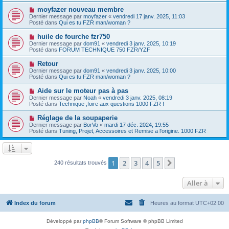
g
e
e
e
N
moyfazer nouveau membre
s
a
o
s
Dernier message par
moyfazer
«
vendredi 17 janv. 2025, 11:03
u
u
a
Posté dans
Qui es tu FZR man/woman ?
m
v
g
e
e
e
N
huile de fourche fzr750
s
a
o
s
Dernier message par
dom91
«
vendredi 3 janv. 2025, 10:19
u
u
a
Posté dans
FORUM TECHNIQUE 750 FZR/YZF
m
v
g
e
e
e
N
Retour
s
a
o
s
Dernier message par
dom91
«
vendredi 3 janv. 2025, 10:00
u
u
a
Posté dans
Qui es tu FZR man/woman ?
m
v
g
e
e
e
N
Aide sur le moteur pas à pas
s
a
o
s
Dernier message par
Noah
«
vendredi 3 janv. 2025, 08:19
u
u
a
Posté dans
Technique ,foire aux questions 1000 FZR !
m
v
g
e
e
e
N
Réglage de la soupaperie
s
a
o
s
Dernier message par
BorVo
«
mardi 17 déc. 2024, 19:55
u
u
a
Posté dans
Tuning, Projet, Accessoires et Remise a l'origine. 1000 FZR
m
v
g
e
e
e
s
a
s
u
a
m
1
2
3
4
5
Suivante
240 résultats trouvés
g
e
e
s
s
Aller à
a
g
e
Index du forum
Heures au format
UTC+02:00
Développé par
phpBB
® Forum Software © phpBB Limited