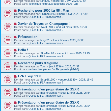
s
Dernier message par
jiang000
«
mercredi 9 avr. 2025, 07:54
u
u
a
Posté dans
Technique ,foire aux questions 1000 FZR !
m
v
g
e
e
e
N
Recherche pour 1000 fzr 88 , Man
s
a
o
s
Dernier message par
Philippe0913
«
mardi 8 avr. 2025, 17:39
u
u
a
Posté dans
Qui es tu FZR man/woman ?
m
v
g
e
e
e
N
Xavier de Troyes en Champagne !
s
a
o
s
Dernier message par
XAVIER10
«
lundi 24 mars 2025, 16:23
u
u
a
Posté dans
Qui es tu FZR man/woman ?
m
v
g
e
e
e
N
Présentation
s
a
o
s
Dernier message par
hury92p
«
lundi 17 mars 2025, 07:03
u
u
a
Posté dans
Qui es tu FZR man/woman ?
m
v
g
e
e
e
N
Hello !
s
a
o
s
Dernier message par
Sky-Net.62
«
samedi 1 mars 2025, 19:25
u
u
a
Posté dans
Qui es tu FZR man/woman ?
m
v
g
e
e
e
N
Recherche puits d'aiguille
s
a
o
s
Dernier message par
Toon
«
jeudi 27 févr. 2025, 02:37
u
u
a
Posté dans
recherches pièces fzr 2le genesis (87-88)
m
v
g
e
e
e
N
FZR Exup 1990
s
a
o
s
Dernier message par
Exup3lf1990
«
vendredi 21 févr. 2025, 15:49
u
u
a
Posté dans
Qui es tu FZR man/woman ?
m
v
g
e
e
e
N
Présentation d'un propriétaire de GSXR
s
a
o
s
Dernier message par
masterbigmac
«
jeudi 13 févr. 2025, 05:54
u
u
a
Posté dans
Qui es tu FZR man/woman ?
m
v
g
e
e
e
N
Présentation d'un propriétaire de GSXR
s
a
o
s
Dernier message par
masterbigmac
«
jeudi 13 févr. 2025, 05:54
u
u
a
Posté dans
Qui es tu FZR man/woman ?
m
v