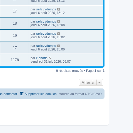
jeudi 6 août 2026, 13:13
par
sellcvvdumps
17
jeudi 6 août 2026, 13:12
par
sellcvvdumps
18
jeudi 6 août 2026, 13:08
par
sellcvvdumps
19
jeudi 6 août 2026, 13:02
par
sellcvvdumps
17
jeudi 6 août 2026, 13:00
par
Honoria
1178
vendredi 31 juil. 2026, 08:07
9 résultats trouvés • Page
1
sur
1
Aller à
s contacter
Supprimer les cookies
Heures au format
UTC+02:00