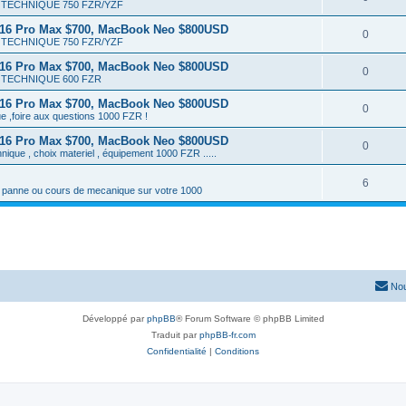
TECHNIQUE 750 FZR/YZF
 16 Pro Max $700, MacBook Neo $800USD
0
TECHNIQUE 750 FZR/YZF
 16 Pro Max $700, MacBook Neo $800USD
0
TECHNIQUE 600 FZR
 16 Pro Max $700, MacBook Neo $800USD
0
e ,foire aux questions 1000 FZR !
 16 Pro Max $700, MacBook Neo $800USD
0
hnique , choix materiel , équipement 1000 FZR .....
6
a panne ou cours de mecanique sur votre 1000
Nou
Développé par
phpBB
® Forum Software © phpBB Limited
Traduit par
phpBB-fr.com
Confidentialité
|
Conditions