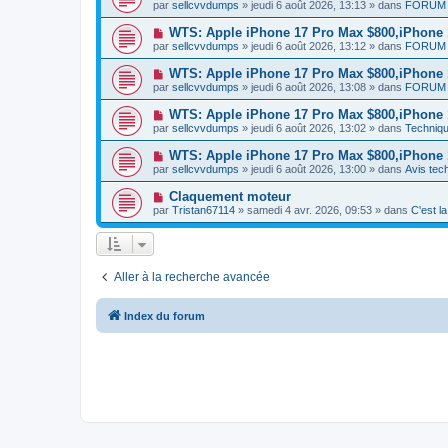
o
e
par
sellcvvdumps
» jeudi 6 août 2026, 13:13 » dans
FORUM 
a
g
u
s
u
e
v
s
N
WTS: Apple iPhone 17 Pro Max $800,iPhone
m
e
a
o
e
par
sellcvvdumps
» jeudi 6 août 2026, 13:12 » dans
FORUM 
a
g
u
s
u
e
v
s
N
WTS: Apple iPhone 17 Pro Max $800,iPhone
m
e
a
o
e
par
sellcvvdumps
» jeudi 6 août 2026, 13:08 » dans
FORUM 
a
g
u
s
u
e
v
s
N
WTS: Apple iPhone 17 Pro Max $800,iPhone
m
e
a
o
e
par
sellcvvdumps
» jeudi 6 août 2026, 13:02 » dans
Techniqu
a
g
u
s
u
e
v
s
N
WTS: Apple iPhone 17 Pro Max $800,iPhone
m
e
a
o
e
par
sellcvvdumps
» jeudi 6 août 2026, 13:00 » dans
Avis tec
a
g
u
s
u
e
v
s
N
Claquement moteur
m
e
a
o
e
par
Tristan67114
» samedi 4 avr. 2026, 09:53 » dans
C'est l
a
g
u
s
u
e
v
s
m
e
a
e
a
g
s
u
e
s
Aller à la recherche avancée
m
a
e
g
s
e
s
Index du forum
a
g
e