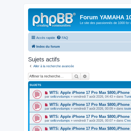
Forum YAMAHA 10
Le site des passionnés de 1000 f
Accès rapide
FAQ
Index du forum
Sujets actifs
Aller à la recherche avancée
Rechercher
Recherche avancée
SUJETS
N
WTS: Apple iPhone 17 Pro Max $800,iPhone
o
par
sellcvvdumps
» vendredi 7 août 2026, 04:43 » dans
Tuni
u
v
N
WTS: Apple iPhone 17 Pro Max $800,iPhone
e
o
par
sellcvvdumps
» vendredi 7 août 2026, 00:09 » dans
tout
a
u
u
v
N
WTS: Apple iPhone 17 Pro Max $800,iPhone
m
e
o
e
par
sellcvvdumps
» vendredi 7 août 2026, 00:07 » dans
C'es
a
u
s
u
v
s
N
WTS: Apple iPhone 17 Pro Max $800,iPhone
m
e
a