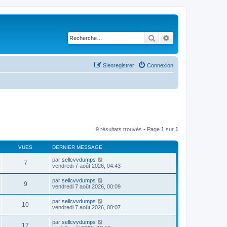
Rechercher
Recherche avancé
S’enregistrer
Connexion
9 résultats trouvés • Page
1
sur
1
VUES
DERNIER MESSAGE
par
sellcvvdumps
7
vendredi 7 août 2026, 04:43
par
sellcvvdumps
9
vendredi 7 août 2026, 00:09
par
sellcvvdumps
10
vendredi 7 août 2026, 00:07
par
sellcvvdumps
17