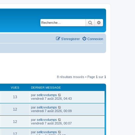
Rechercher
Recherche avancé
S’enregistrer
Connexion
8 résultats trouvés • Page
1
sur
1
VUES
DERNIER MESSAGE
par
sellcvvdumps
13
vendredi 7 août 2026, 04:43
par
sellcvvdumps
12
vendredi 7 août 2026, 00:09
par
sellcvvdumps
12
vendredi 7 août 2026, 00:07
par
sellcvvdumps
17