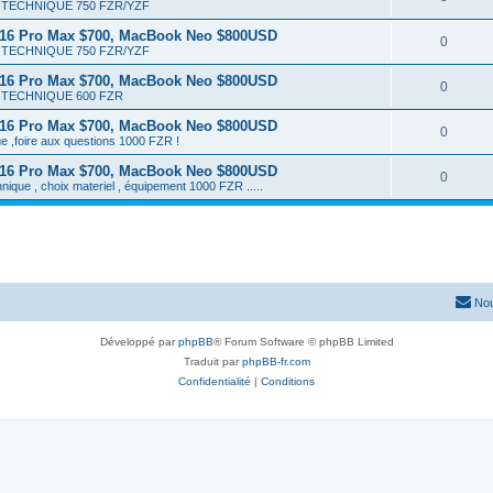
TECHNIQUE 750 FZR/YZF
 16 Pro Max $700, MacBook Neo $800USD
0
TECHNIQUE 750 FZR/YZF
 16 Pro Max $700, MacBook Neo $800USD
0
TECHNIQUE 600 FZR
 16 Pro Max $700, MacBook Neo $800USD
0
e ,foire aux questions 1000 FZR !
 16 Pro Max $700, MacBook Neo $800USD
0
hnique , choix materiel , équipement 1000 FZR .....
Nou
Développé par
phpBB
® Forum Software © phpBB Limited
Traduit par
phpBB-fr.com
Confidentialité
|
Conditions