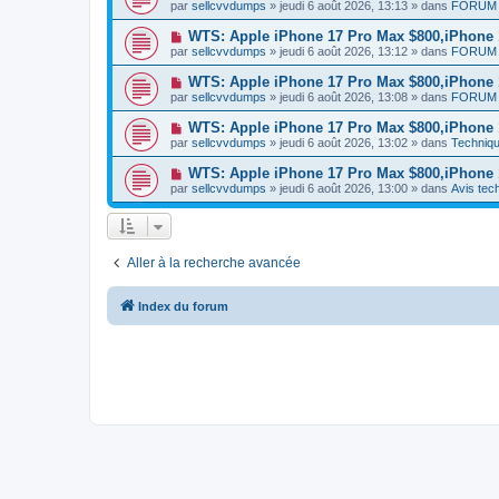
o
e
par
sellcvvdumps
» jeudi 6 août 2026, 13:13 » dans
FORUM 
a
g
u
s
u
e
v
s
N
WTS: Apple iPhone 17 Pro Max $800,iPhone
m
e
a
o
e
par
sellcvvdumps
» jeudi 6 août 2026, 13:12 » dans
FORUM 
a
g
u
s
u
e
v
s
N
WTS: Apple iPhone 17 Pro Max $800,iPhone
m
e
a
o
e
par
sellcvvdumps
» jeudi 6 août 2026, 13:08 » dans
FORUM 
a
g
u
s
u
e
v
s
N
WTS: Apple iPhone 17 Pro Max $800,iPhone
m
e
a
o
e
par
sellcvvdumps
» jeudi 6 août 2026, 13:02 » dans
Techniqu
a
g
u
s
u
e
v
s
N
WTS: Apple iPhone 17 Pro Max $800,iPhone
m
e
a
o
e
par
sellcvvdumps
» jeudi 6 août 2026, 13:00 » dans
Avis tec
a
g
u
s
u
e
v
s
m
e
a
e
a
g
s
u
e
s
Aller à la recherche avancée
m
a
e
g
s
e
s
Index du forum
a
g
e