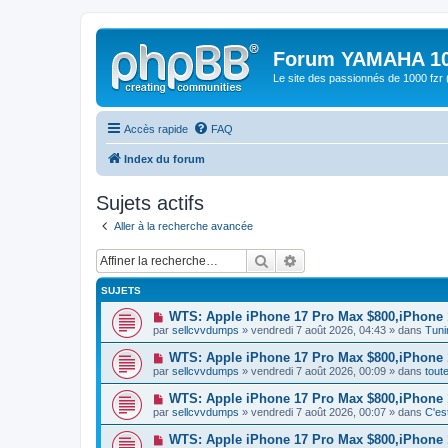
Forum YAMAHA 10
Le site des passionnés de 1000 f
Accès rapide
FAQ
Index du forum
Sujets actifs
Aller à la recherche avancée
Rechercher
Recherche avancée
SUJETS
N
WTS: Apple iPhone 17 Pro Max $800,iPhone
o
par
sellcvvdumps
» vendredi 7 août 2026, 04:43 » dans
Tuni
u
v
N
WTS: Apple iPhone 17 Pro Max $800,iPhone
e
o
par
sellcvvdumps
» vendredi 7 août 2026, 00:09 » dans
tout
a
u
u
v
N
WTS: Apple iPhone 17 Pro Max $800,iPhone
m
e
o
e
par
sellcvvdumps
» vendredi 7 août 2026, 00:07 » dans
C'es
a
u
s
u
v
s
N
WTS: Apple iPhone 17 Pro Max $800,iPhone
m
e
a