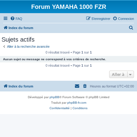
Forum YAMAHA 1000 FZR
FAQ
S’enregistrer
Connexion
R
Index du forum
e
Sujets actifs
c
Aller à la recherche avancée
h
0 résultat trouvé • Page
1
sur
1
e
Aucun sujet ou message ne correspond à vos critères de recherche.
r
0 résultat trouvé • Page
1
sur
1
c
Aller à
h
Index du forum
Heures au format
UTC+02:00
e
r
Développé par
phpBB
® Forum Software © phpBB Limited
Traduit par
phpBB-fr.com
Confidentialité
|
Conditions