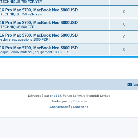
TECHNIQUE 750 FZR/YZF
 16 Pro Max $700, MacBook Neo $800USD
0
TECHNIQUE 750 FZR/YZF
 16 Pro Max $700, MacBook Neo $800USD
0
TECHNIQUE 600 FZR
 16 Pro Max $700, MacBook Neo $800USD
0
e ,foire aux questions 1000 FZR !
 16 Pro Max $700, MacBook Neo $800USD
0
hnique , choix materiel , équipement 1000 FZR .....
Nou
Développé par
phpBB
® Forum Software © phpBB Limited
Traduit par
phpBB-fr.com
Confidentialité
|
Conditions