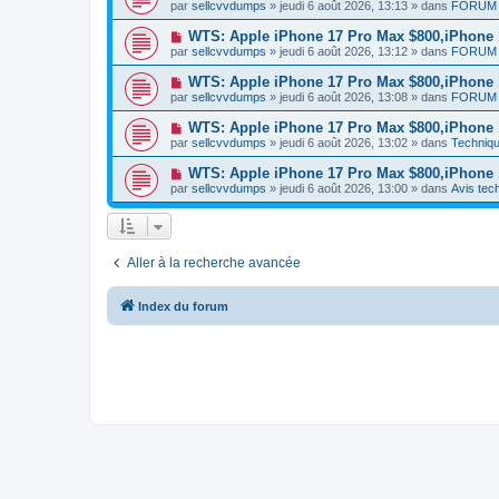
o
e
par
sellcvvdumps
» jeudi 6 août 2026, 13:13 » dans
FORUM 
a
g
u
s
u
e
v
s
N
WTS: Apple iPhone 17 Pro Max $800,iPhone
m
e
a
o
e
par
sellcvvdumps
» jeudi 6 août 2026, 13:12 » dans
FORUM 
a
g
u
s
u
e
v
s
N
WTS: Apple iPhone 17 Pro Max $800,iPhone
m
e
a
o
e
par
sellcvvdumps
» jeudi 6 août 2026, 13:08 » dans
FORUM 
a
g
u
s
u
e
v
s
N
WTS: Apple iPhone 17 Pro Max $800,iPhone
m
e
a
o
e
par
sellcvvdumps
» jeudi 6 août 2026, 13:02 » dans
Techniqu
a
g
u
s
u
e
v
s
N
WTS: Apple iPhone 17 Pro Max $800,iPhone
m
e
a
o
e
par
sellcvvdumps
» jeudi 6 août 2026, 13:00 » dans
Avis tec
a
g
u
s
u
e
v
s
m
e
a
e
a
g
s
u
e
s
Aller à la recherche avancée
m
a
e
g
s
e
s
Index du forum
a
g
e