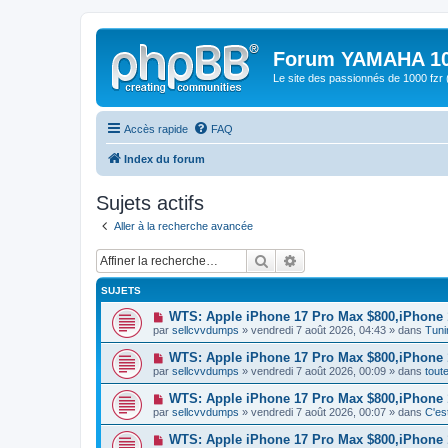
Forum YAMAHA 10
Le site des passionnés de 1000 f
Accès rapide
FAQ
Index du forum
Sujets actifs
Aller à la recherche avancée
Rechercher
Recherche avancée
SUJETS
N
WTS: Apple iPhone 17 Pro Max $800,iPhone
o
par
sellcvvdumps
» vendredi 7 août 2026, 04:43 » dans
Tuni
u
v
N
WTS: Apple iPhone 17 Pro Max $800,iPhone
e
o
par
sellcvvdumps
» vendredi 7 août 2026, 00:09 » dans
tout
a
u
u
v
N
WTS: Apple iPhone 17 Pro Max $800,iPhone
m
e
o
e
par
sellcvvdumps
» vendredi 7 août 2026, 00:07 » dans
C'es
a
u
s
u
v
s
N
WTS: Apple iPhone 17 Pro Max $800,iPhone
m
e
a