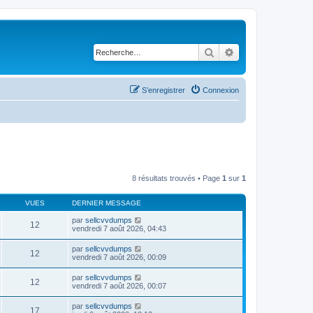
Rechercher
Recherche avancé
S’enregistrer
Connexion
8 résultats trouvés • Page
1
sur
1
VUES
DERNIER MESSAGE
par
sellcvvdumps
12
vendredi 7 août 2026, 04:43
par
sellcvvdumps
12
vendredi 7 août 2026, 00:09
par
sellcvvdumps
12
vendredi 7 août 2026, 00:07
par
sellcvvdumps
17