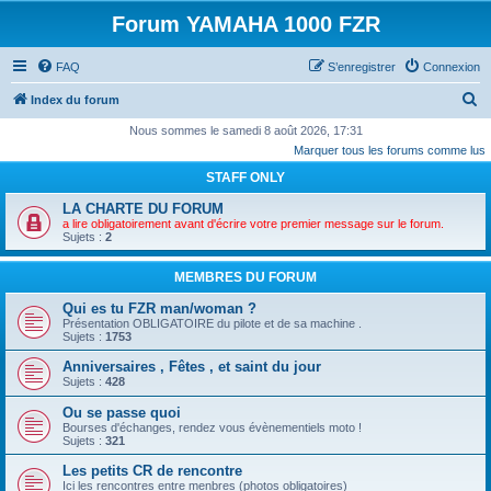
Forum YAMAHA 1000 FZR
FAQ
S’enregistrer
Connexion
R
Index du forum
e
Nous sommes le samedi 8 août 2026, 17:31
Marquer tous les forums comme lus
c
STAFF ONLY
h
e
LA CHARTE DU FORUM
a lire obligatoirement avant d'écrire votre premier message sur le forum.
r
Sujets :
2
c
MEMBRES DU FORUM
h
Qui es tu FZR man/woman ?
e
Présentation OBLIGATOIRE du pilote et de sa machine .
r
Sujets :
1753
Anniversaires , Fêtes , et saint du jour
Sujets :
428
Ou se passe quoi
Bourses d'échanges, rendez vous évènementiels moto !
Sujets :
321
Les petits CR de rencontre
Ici les rencontres entre menbres (photos obligatoires)