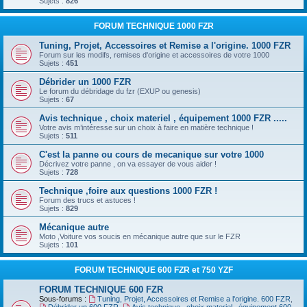
Sujets :
826
FORUM TECHNIQUE 1000 FZR
Tuning, Projet, Accessoires et Remise a l'origine. 1000 FZR
Forum sur les modifs, remises d'origine et accessoires de votre 1000
Sujets :
451
Débrider un 1000 FZR
Le forum du débridage du fzr (EXUP ou genesis)
Sujets :
67
Avis technique , choix materiel , équipement 1000 FZR .....
Votre avis m’intéresse sur un choix à faire en matière technique !
Sujets :
511
C'est la panne ou cours de mecanique sur votre 1000
Décrivez votre panne , on va essayer de vous aider !
Sujets :
728
Technique ,foire aux questions 1000 FZR !
Forum des trucs et astuces !
Sujets :
829
Mécanique autre
Moto ,Voiture vos soucis en mécanique autre que sur le FZR
Sujets :
101
FORUM TECHNIQUE 600 FZR et 750 YZF
FORUM TECHNIQUE 600 FZR
Sous-forums :
Tuning, Projet, Accessoires et Remise a l'origine. 600 FZR
,