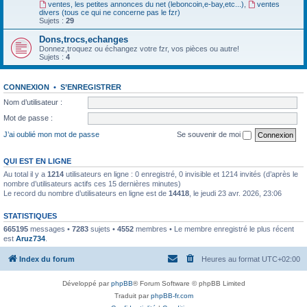
ventes, les petites annonces du net (leboncoin,e-bay,etc...)
,
ventes
divers (tous ce qui ne concerne pas le fzr)
Sujets :
29
Dons,trocs,echanges
Donnez,troquez ou échangez votre fzr, vos pièces ou autre!
Sujets :
4
CONNEXION
•
S’ENREGISTRER
Nom d’utilisateur :
Mot de passe :
J’ai oublié mon mot de passe
Se souvenir de moi
QUI EST EN LIGNE
Au total il y a
1214
utilisateurs en ligne : 0 enregistré, 0 invisible et 1214 invités (d’après le
nombre d’utilisateurs actifs ces 15 dernières minutes)
Le record du nombre d’utilisateurs en ligne est de
14418
, le jeudi 23 avr. 2026, 23:06
STATISTIQUES
665195
messages •
7283
sujets •
4552
membres • Le membre enregistré le plus récent
est
Aruz734
.
Index du forum
Heures au format
UTC+02:00
Développé par
phpBB
® Forum Software © phpBB Limited
Traduit par
phpBB-fr.com