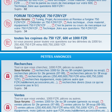
Débrider un 600 FZR
,
Avis technique , choix materiel , équipement 600
FZR .....
,
C'est la panne ou cours de mecanique sur votre 600
,
Technique ,foire aux questions 600 FZR !
Sujets :
82
FORUM TECHNIQUE 750 FZR/YZF
Sous-forums :
Tuning, Projet, Accessoires et Remise a l'origine 750
FZR/YZF
,
Débrider un 750 FZR/YZF
,
Avis technique , choix materiel ,
équipement 750 FZR/YZF .....
,
C'est la panne ou cours de mecanique sur
votre 750 FZR/YZF
,
Technique ,foire aux questions 750 FZR/YZF
Sujets :
34
toutes les copines du 750 YZF, 600 et 1000 FZR
ici vous pouvez poser toutes vos questions sur les dérivées du 1000 fzr.
250,400,750 FZR et/ou 600,750,1000 YZF.
Sujets :
72
PETITES ANNONCES
Recherches
Tout ce que vous cherchez, 1000 FZR, pièces ou autres.
Sous-forums :
recherches 1000 fzr 2le ou 3lf complet (genesis ou exup)
,
recherches pièces fzr 2le genesis (87-88)
,
recherches pièces fzr 3lf exup
(89-95)
,
recherches pièces (250,400,600,750 FZR et/ou 600,750,1000
YZF)
,
recherches équipement, moto (pièces autre que
FZR,habillement,accessoires,etc...)
,
recherches divers (tous ce qui ne
concerne pas le fzr)
Sujets :
34
Ventes
Tout ce que vous vendez, 1000 FZR, pièces ou autres.
Sous-forums :
ventes 1000 fzr 2le ou 3lf complet (genesis ou exup)
,
ventes pièces fzr 2le genesis (87-88)
,
ventes pièces fzr 3lf exup (89-95)
,
ventes pièces (250,400,600,750 FZR et/ou 600,750,1000 YZF)
,
ventes
équipement, moto (pièces autre que FZR,moto,habillement,accessoires,etc...)
,