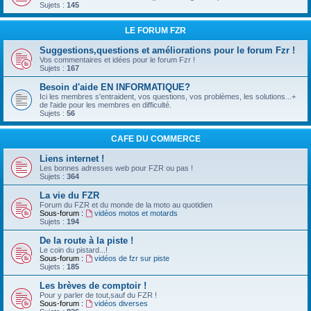
Sujets :
145
LE FORUM FZR
Suggestions,questions et améliorations pour le forum Fzr !
Vos commentaires et idées pour le forum Fzr !
Sujets :
167
Besoin d'aide EN INFORMATIQUE?
Ici les membres s'entraident, vos questions, vos problèmes, les solutions...+
de l'aide pour les membres en difficulté.
Sujets :
56
CAFE DU COMMERCE
Liens internet !
Les bonnes adresses web pour FZR ou pas !
Sujets :
364
La vie du FZR
Forum du FZR et du monde de la moto au quotidien
Sous-forum :
vidéos motos et motards
Sujets :
194
De la route à la piste !
Le coin du pistard...!
Sous-forum :
vidéos de fzr sur piste
Sujets :
185
Les brèves de comptoir !
Pour y parler de tout,sauf du FZR !
Sous-forum :
vidéos diverses