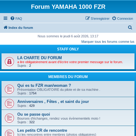
Forum YAMAHA 1000 FZR
FAQ
S’enregistrer
Connexion
R
Index du forum
e
Nous sommes le jeudi 6 août 2026, 13:17
Marquer tous les forums comme lus
c
STAFF ONLY
h
e
LA CHARTE DU FORUM
a lire obligatoirement avant d'écrire votre premier message sur le forum.
r
Sujets :
2
c
MEMBRES DU FORUM
h
Qui es tu FZR man/woman ?
e
Présentation OBLIGATOIRE du pilote et de sa machine .
r
Sujets :
1754
Anniversaires , Fêtes , et saint du jour
Sujets :
429
Ou se passe quoi
Bourses d'échanges, rendez vous évènementiels moto !
Sujets :
322
Les petits CR de rencontre
Ici les rencontres entre menbres (photos obligatoires)