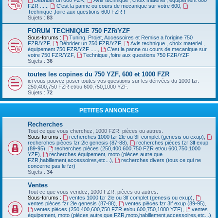
Débrider un 600 FZR
,
Avis technique , choix materiel , équipement 600
FZR .....
,
C'est la panne ou cours de mecanique sur votre 600
,
Technique ,foire aux questions 600 FZR !
Sujets :
83
FORUM TECHNIQUE 750 FZR/YZF
Sous-forums :
Tuning, Projet, Accessoires et Remise a l'origine 750
FZR/YZF
,
Débrider un 750 FZR/YZF
,
Avis technique , choix materiel ,
équipement 750 FZR/YZF .....
,
C'est la panne ou cours de mecanique sur
votre 750 FZR/YZF
,
Technique ,foire aux questions 750 FZR/YZF
Sujets :
36
toutes les copines du 750 YZF, 600 et 1000 FZR
ici vous pouvez poser toutes vos questions sur les dérivées du 1000 fzr.
250,400,750 FZR et/ou 600,750,1000 YZF.
Sujets :
72
PETITES ANNONCES
Recherches
Tout ce que vous cherchez, 1000 FZR, pièces ou autres.
Sous-forums :
recherches 1000 fzr 2le ou 3lf complet (genesis ou exup)
,
recherches pièces fzr 2le genesis (87-88)
,
recherches pièces fzr 3lf exup
(89-95)
,
recherches pièces (250,400,600,750 FZR et/ou 600,750,1000
YZF)
,
recherches équipement, moto (pièces autre que
FZR,habillement,accessoires,etc...)
,
recherches divers (tous ce qui ne
concerne pas le fzr)
Sujets :
34
Ventes
Tout ce que vous vendez, 1000 FZR, pièces ou autres.
Sous-forums :
ventes 1000 fzr 2le ou 3lf complet (genesis ou exup)
,
ventes pièces fzr 2le genesis (87-88)
,
ventes pièces fzr 3lf exup (89-95)
,
ventes pièces (250,400,600,750 FZR et/ou 600,750,1000 YZF)
,
ventes
équipement, moto (pièces autre que FZR,moto,habillement,accessoires,etc...)
,