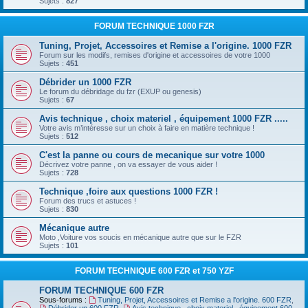
Sujets :
827
FORUM TECHNIQUE 1000 FZR
Tuning, Projet, Accessoires et Remise a l'origine. 1000 FZR
Forum sur les modifs, remises d'origine et accessoires de votre 1000
Sujets :
451
Débrider un 1000 FZR
Le forum du débridage du fzr (EXUP ou genesis)
Sujets :
67
Avis technique , choix materiel , équipement 1000 FZR .....
Votre avis m’intéresse sur un choix à faire en matière technique !
Sujets :
512
C'est la panne ou cours de mecanique sur votre 1000
Décrivez votre panne , on va essayer de vous aider !
Sujets :
728
Technique ,foire aux questions 1000 FZR !
Forum des trucs et astuces !
Sujets :
830
Mécanique autre
Moto ,Voiture vos soucis en mécanique autre que sur le FZR
Sujets :
101
FORUM TECHNIQUE 600 FZR et 750 YZF
FORUM TECHNIQUE 600 FZR
Sous-forums :
Tuning, Projet, Accessoires et Remise a l'origine. 600 FZR
,