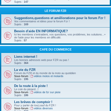
Sujets :
147
LE FORUM FZR
Suggestions,questions et améliorations pour le forum Fzr !
Vos commentaires et idées pour le forum Fzr !
Sujets :
169
Besoin d'aide EN INFORMATIQUE?
Ici les membres s'entraident, vos questions, vos problèmes, les solutions...+
de l'aide pour les membres en difficulté.
Sujets :
57
CAFE DU COMMERCE
Liens internet !
Les bonnes adresses web pour FZR ou pas !
Sujets :
364
La vie du FZR
Forum du FZR et du monde de la moto au quotidien
Sous-forum :
vidéos motos et motards
Sujets :
195
De la route à la piste !
Le coin du pistard...!
Sous-forum :
vidéos de fzr sur piste
Sujets :
186
Les brèves de comptoir !
Pour y parler de tout,sauf du FZR !
Sous-forum :
vidéos diverses