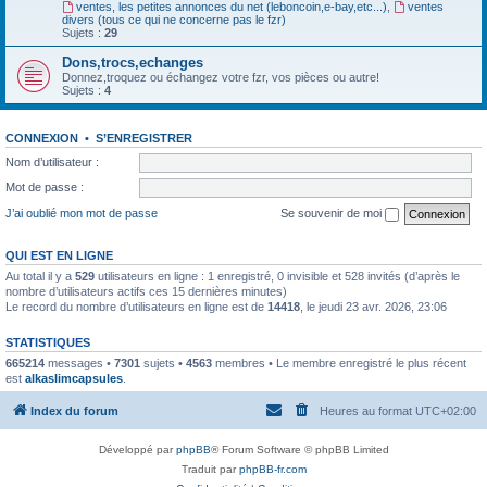
ventes, les petites annonces du net (leboncoin,e-bay,etc...)
,
ventes
divers (tous ce qui ne concerne pas le fzr)
Sujets :
29
Dons,trocs,echanges
Donnez,troquez ou échangez votre fzr, vos pièces ou autre!
Sujets :
4
CONNEXION
•
S’ENREGISTRER
Nom d’utilisateur :
Mot de passe :
J’ai oublié mon mot de passe
Se souvenir de moi
QUI EST EN LIGNE
Au total il y a
529
utilisateurs en ligne : 1 enregistré, 0 invisible et 528 invités (d’après le
nombre d’utilisateurs actifs ces 15 dernières minutes)
Le record du nombre d’utilisateurs en ligne est de
14418
, le jeudi 23 avr. 2026, 23:06
STATISTIQUES
665214
messages •
7301
sujets •
4563
membres • Le membre enregistré le plus récent
est
alkaslimcapsules
.
Index du forum
Heures au format
UTC+02:00
Développé par
phpBB
® Forum Software © phpBB Limited
Traduit par
phpBB-fr.com