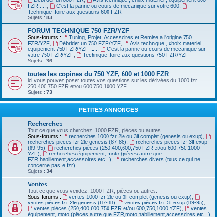
Débrider un 600 FZR
,
Avis technique , choix materiel , équipement 600
FZR .....
,
C'est la panne ou cours de mecanique sur votre 600
,
Technique ,foire aux questions 600 FZR !
Sujets :
83
FORUM TECHNIQUE 750 FZR/YZF
Sous-forums :
Tuning, Projet, Accessoires et Remise a l'origine 750
FZR/YZF
,
Débrider un 750 FZR/YZF
,
Avis technique , choix materiel ,
équipement 750 FZR/YZF .....
,
C'est la panne ou cours de mecanique sur
votre 750 FZR/YZF
,
Technique ,foire aux questions 750 FZR/YZF
Sujets :
36
toutes les copines du 750 YZF, 600 et 1000 FZR
ici vous pouvez poser toutes vos questions sur les dérivées du 1000 fzr.
250,400,750 FZR et/ou 600,750,1000 YZF.
Sujets :
73
PETITES ANNONCES
Recherches
Tout ce que vous cherchez, 1000 FZR, pièces ou autres.
Sous-forums :
recherches 1000 fzr 2le ou 3lf complet (genesis ou exup)
,
recherches pièces fzr 2le genesis (87-88)
,
recherches pièces fzr 3lf exup
(89-95)
,
recherches pièces (250,400,600,750 FZR et/ou 600,750,1000
YZF)
,
recherches équipement, moto (pièces autre que
FZR,habillement,accessoires,etc...)
,
recherches divers (tous ce qui ne
concerne pas le fzr)
Sujets :
34
Ventes
Tout ce que vous vendez, 1000 FZR, pièces ou autres.
Sous-forums :
ventes 1000 fzr 2le ou 3lf complet (genesis ou exup)
,
ventes pièces fzr 2le genesis (87-88)
,
ventes pièces fzr 3lf exup (89-95)
,
ventes pièces (250,400,600,750 FZR et/ou 600,750,1000 YZF)
,
ventes
équipement, moto (pièces autre que FZR,moto,habillement,accessoires,etc...)
,