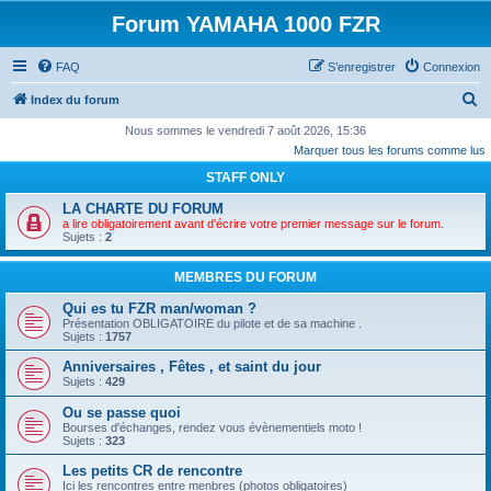
Forum YAMAHA 1000 FZR
FAQ
S’enregistrer
Connexion
R
Index du forum
e
Nous sommes le vendredi 7 août 2026, 15:36
Marquer tous les forums comme lus
c
STAFF ONLY
h
e
LA CHARTE DU FORUM
a lire obligatoirement avant d'écrire votre premier message sur le forum.
r
Sujets :
2
c
MEMBRES DU FORUM
h
Qui es tu FZR man/woman ?
e
Présentation OBLIGATOIRE du pilote et de sa machine .
r
Sujets :
1757
Anniversaires , Fêtes , et saint du jour
Sujets :
429
Ou se passe quoi
Bourses d'échanges, rendez vous évènementiels moto !
Sujets :
323
Les petits CR de rencontre
Ici les rencontres entre menbres (photos obligatoires)