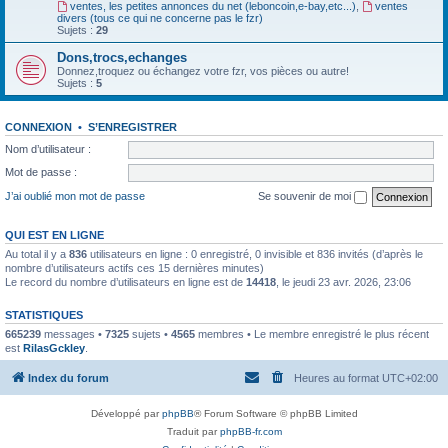
ventes, les petites annonces du net (leboncoin,e-bay,etc...)
,
ventes
divers (tous ce qui ne concerne pas le fzr)
Sujets :
29
Dons,trocs,echanges
Donnez,troquez ou échangez votre fzr, vos pièces ou autre!
Sujets :
5
CONNEXION
•
S’ENREGISTRER
Nom d’utilisateur :
Mot de passe :
J’ai oublié mon mot de passe
Se souvenir de moi
QUI EST EN LIGNE
Au total il y a
836
utilisateurs en ligne : 0 enregistré, 0 invisible et 836 invités (d’après le
nombre d’utilisateurs actifs ces 15 dernières minutes)
Le record du nombre d’utilisateurs en ligne est de
14418
, le jeudi 23 avr. 2026, 23:06
STATISTIQUES
665239
messages •
7325
sujets •
4565
membres • Le membre enregistré le plus récent
est
RilasGckley
.
Index du forum
Heures au format
UTC+02:00
Développé par
phpBB
® Forum Software © phpBB Limited
Traduit par
phpBB-fr.com