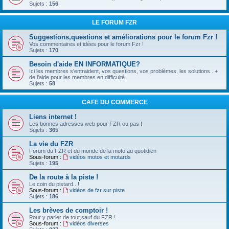
Sujets :
156
LE FORUM FZR
Suggestions,questions et améliorations pour le forum Fzr !
Vos commentaires et idées pour le forum Fzr !
Sujets :
170
Besoin d'aide EN INFORMATIQUE?
Ici les membres s'entraident, vos questions, vos problèmes, les solutions...+
de l'aide pour les membres en difficulté.
Sujets :
58
CAFE DU COMMERCE
Liens internet !
Les bonnes adresses web pour FZR ou pas !
Sujets :
365
La vie du FZR
Forum du FZR et du monde de la moto au quotidien
Sous-forum :
vidéos motos et motards
Sujets :
195
De la route à la piste !
Le coin du pistard...!
Sous-forum :
vidéos de fzr sur piste
Sujets :
186
Les brèves de comptoir !
Pour y parler de tout,sauf du FZR !
Sous-forum :
vidéos diverses