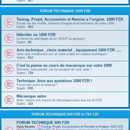
Sujets :
827
FORUM TECHNIQUE 1000 FZR
Tuning, Projet, Accessoires et Remise a l'origine. 1000 FZR
Forum sur les modifs, remises d'origine et accessoires de votre 1000
Sujets :
452
Débrider un 1000 FZR
Le forum du débridage du fzr (EXUP ou genesis)
Sujets :
68
Avis technique , choix materiel , équipement 1000 FZR .....
Votre avis m’intéresse sur un choix à faire en matière technique !
Sujets :
512
C'est la panne ou cours de mecanique sur votre 1000
Décrivez votre panne , on va essayer de vous aider !
Sujets :
729
Technique ,foire aux questions 1000 FZR !
Forum des trucs et astuces !
Sujets :
830
Mécanique autre
Moto ,Voiture vos soucis en mécanique autre que sur le FZR
Sujets :
102
FORUM TECHNIQUE 600 FZR et 750 YZF
FORUM TECHNIQUE 600 FZR
Sous-forums :
Tuning, Projet, Accessoires et Remise a l'origine. 600 FZR
,