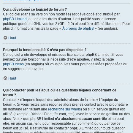
Qui a développé ce logiciel de forum ?
Ce logiciel (dans sa version non modifiée) est développé et distribué par
phpBB Limited
, qui en a les droits d’auteur. Il est publié sous la licence
publique générale GNU version 2 (GPL-2.0) et peut être diffusé librement. Pour
plus d’informations, visitez la page «
À propos de phpBB
» (en anglais).
Haut
Pourquoi la fonctionnalité X n’est pas disponible ?
Ce logiciel a été développé et mis sous licence par phpBB Limited. Si vous
pensez qu’une fonctionnalité nécessite d’être ajoutée, visitez la page
phpBB Ideas
(en anglais) où vous pouvez voter pour des idées proposées ou
en suggérer de nouvelles.
Haut
Qui contacter pour les abus ou les questions légales concernant ce
forum ?
Contactez n’importe lequel des administrateurs de la liste « L’équipe du
forum ». Si vous restez sans réponse alors prenez contact avec le propriétaire
du domaine (en faisant une
recherche sur whois
) ou si un service gratuit est
utilisé (exemple : Yahoo!, Free, f2s.com, etc.), avec le service de gestion ou des
abus. Notez que phpBB Limited
n’a absolument aucun contrôle
et ne peut
être, en aucun cas, tenu pour responsable sur
comment
,
où
ou
par qui
ce
forum est utilisé. Il est inutile de contacter phpBB Limited pour toute question