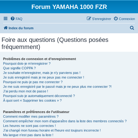
Forum YAMAHA 1000 FZR
FAQ
S’enregistrer
Connexion
R
Index du forum
e
Foire aux questions (Questions posées
c
fréquemment)
h
e
Problèmes de connexion et d’enregistrement
Pourquoi dois-je m’enregistrer ?
r
Que signifie COPPA ?
c
Je souhaite m’enregistrer, mais je n’y parviens pas !
Je suis enregistré mais je ne peux pas me connecter !
h
Pourquoi ne puis-je pas me connecter ?
Je me suis enregistré par le passé mais je ne peux plus me connecter ?!
e
J’ai perdu mon mot de passe !
r
Pourquoi suis-je automatiquement déconnecté ?
À quoi sert « Supprimer les cookies » ?
Paramètres et préférences de l’utilisateur
Comment modifier mes paramètres ?
Comment empêcher mon nom d’apparaître dans la liste des membres connectés ?
Les heures ne sont pas correctes !
J’ai changé mon fuseau horaire et l’heure est toujours incorrecte !
Ma langue n’est pas dans la liste !