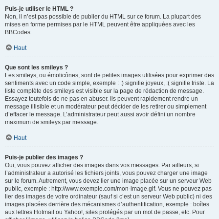
Puis-je utiliser le HTML ?
Non, il n’est pas possible de publier du HTML sur ce forum. La plupart des
mises en forme permises par le HTML peuvent être appliquées avec les
BBCodes.
Haut
Que sont les smileys ?
Les smileys, ou émoticônes, sont de petites images utilisées pour exprimer des
sentiments avec un code simple, exemple : :) signifie joyeux, :( signifie triste. La
liste complète des smileys est visible sur la page de rédaction de message.
Essayez toutefois de ne pas en abuser. Ils peuvent rapidement rendre un
message illisible et un modérateur peut décider de les retirer ou simplement
d’effacer le message. L’administrateur peut aussi avoir défini un nombre
maximum de smileys par message.
Haut
Puis-je publier des images ?
Oui, vous pouvez afficher des images dans vos messages. Par ailleurs, si
l’administrateur a autorisé les fichiers joints, vous pouvez charger une image
sur le forum. Autrement, vous devez lier une image placée sur un serveur Web
public, exemple : http://www.exemple.com/mon-image.gif. Vous ne pouvez pas
lier des images de votre ordinateur (sauf si c’est un serveur Web public) ni des
images placées derrière des mécanismes d’authentification, exemple : boîtes
aux lettres Hotmail ou Yahoo!, sites protégés par un mot de passe, etc. Pour