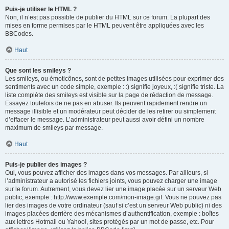
Puis-je utiliser le HTML ?
Non, il n’est pas possible de publier du HTML sur ce forum. La plupart des
mises en forme permises par le HTML peuvent être appliquées avec les
BBCodes.
Haut
Que sont les smileys ?
Les smileys, ou émoticônes, sont de petites images utilisées pour exprimer des
sentiments avec un code simple, exemple : :) signifie joyeux, :( signifie triste. La
liste complète des smileys est visible sur la page de rédaction de message.
Essayez toutefois de ne pas en abuser. Ils peuvent rapidement rendre un
message illisible et un modérateur peut décider de les retirer ou simplement
d’effacer le message. L’administrateur peut aussi avoir défini un nombre
maximum de smileys par message.
Haut
Puis-je publier des images ?
Oui, vous pouvez afficher des images dans vos messages. Par ailleurs, si
l’administrateur a autorisé les fichiers joints, vous pouvez charger une image
sur le forum. Autrement, vous devez lier une image placée sur un serveur Web
public, exemple : http://www.exemple.com/mon-image.gif. Vous ne pouvez pas
lier des images de votre ordinateur (sauf si c’est un serveur Web public) ni des
images placées derrière des mécanismes d’authentification, exemple : boîtes
aux lettres Hotmail ou Yahoo!, sites protégés par un mot de passe, etc. Pour