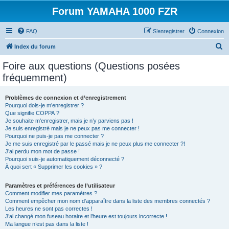
Forum YAMAHA 1000 FZR
FAQ
S’enregistrer
Connexion
R
Index du forum
e
Foire aux questions (Questions posées
c
fréquemment)
h
e
Problèmes de connexion et d’enregistrement
Pourquoi dois-je m’enregistrer ?
r
Que signifie COPPA ?
c
Je souhaite m’enregistrer, mais je n’y parviens pas !
Je suis enregistré mais je ne peux pas me connecter !
h
Pourquoi ne puis-je pas me connecter ?
Je me suis enregistré par le passé mais je ne peux plus me connecter ?!
e
J’ai perdu mon mot de passe !
r
Pourquoi suis-je automatiquement déconnecté ?
À quoi sert « Supprimer les cookies » ?
Paramètres et préférences de l’utilisateur
Comment modifier mes paramètres ?
Comment empêcher mon nom d’apparaître dans la liste des membres connectés ?
Les heures ne sont pas correctes !
J’ai changé mon fuseau horaire et l’heure est toujours incorrecte !
Ma langue n’est pas dans la liste !