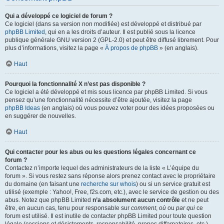
Qui a développé ce logiciel de forum ?
Ce logiciel (dans sa version non modifiée) est développé et distribué par
phpBB Limited
, qui en a les droits d’auteur. Il est publié sous la licence
publique générale GNU version 2 (GPL-2.0) et peut être diffusé librement. Pour
plus d’informations, visitez la page «
À propos de phpBB
» (en anglais).
Haut
Pourquoi la fonctionnalité X n’est pas disponible ?
Ce logiciel a été développé et mis sous licence par phpBB Limited. Si vous
pensez qu’une fonctionnalité nécessite d’être ajoutée, visitez la page
phpBB Ideas
(en anglais) où vous pouvez voter pour des idées proposées ou
en suggérer de nouvelles.
Haut
Qui contacter pour les abus ou les questions légales concernant ce
forum ?
Contactez n’importe lequel des administrateurs de la liste « L’équipe du
forum ». Si vous restez sans réponse alors prenez contact avec le propriétaire
du domaine (en faisant une
recherche sur whois
) ou si un service gratuit est
utilisé (exemple : Yahoo!, Free, f2s.com, etc.), avec le service de gestion ou des
abus. Notez que phpBB Limited
n’a absolument aucun contrôle
et ne peut
être, en aucun cas, tenu pour responsable sur
comment
,
où
ou
par qui
ce
forum est utilisé. Il est inutile de contacter phpBB Limited pour toute question