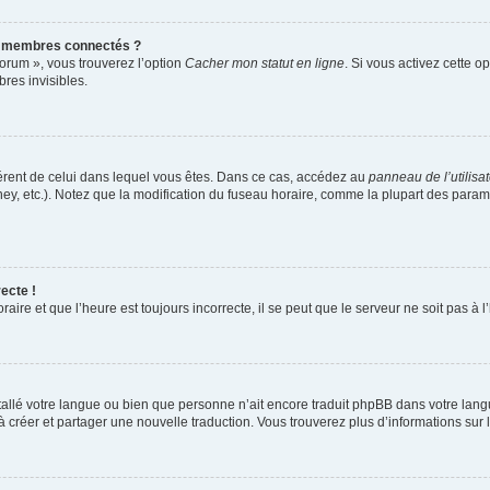
s membres connectés ?
forum », vous trouverez l’option
Cacher mon statut en ligne
. Si vous activez cette o
es invisibles.
ifférent de celui dans lequel vous êtes. Dans ce cas, accédez au
panneau de l’utilisa
ney, etc.). Notez que la modification du fuseau horaire, comme la plupart des para
ecte !
aire et que l’heure est toujours incorrecte, il se peut que le serveur ne soit pas à
installé votre langue ou bien que personne n’ait encore traduit phpBB dans votre l
s à créer et partager une nouvelle traduction. Vous trouverez plus d’informations sur l