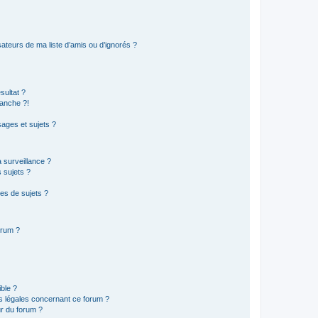
ateurs de ma liste d’amis ou d’ignorés ?
sultat ?
anche ?!
ages et sujets ?
a surveillance ?
 sujets ?
es de sujets ?
orum ?
ible ?
ns légales concernant ce forum ?
r du forum ?