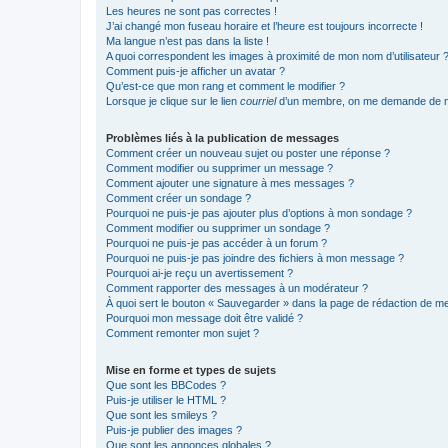
Les heures ne sont pas correctes !
J’ai changé mon fuseau horaire et l’heure est toujours incorrecte !
Ma langue n’est pas dans la liste !
A quoi correspondent les images à proximité de mon nom d’utilisateur 
Comment puis-je afficher un avatar ?
Qu’est-ce que mon rang et comment le modifier ?
Lorsque je clique sur le lien
courriel
d’un membre, on me demande de m
Problèmes liés à la publication de messages
Comment créer un nouveau sujet ou poster une réponse ?
Comment modifier ou supprimer un message ?
Comment ajouter une signature à mes messages ?
Comment créer un sondage ?
Pourquoi ne puis-je pas ajouter plus d’options à mon sondage ?
Comment modifier ou supprimer un sondage ?
Pourquoi ne puis-je pas accéder à un forum ?
Pourquoi ne puis-je pas joindre des fichiers à mon message ?
Pourquoi ai-je reçu un avertissement ?
Comment rapporter des messages à un modérateur ?
À quoi sert le bouton « Sauvegarder » dans la page de rédaction de 
Pourquoi mon message doit être validé ?
Comment remonter mon sujet ?
Mise en forme et types de sujets
Que sont les BBCodes ?
Puis-je utiliser le HTML ?
Que sont les smileys ?
Puis-je publier des images ?
Que sont les annonces globales ?