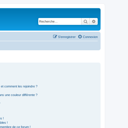
Rechercher
Recherche avancé
S’enregistrer
Connexion
s et comment les rejoindre ?
s une couleur différente ?
?
s !
bles !
n membre de ce forum !