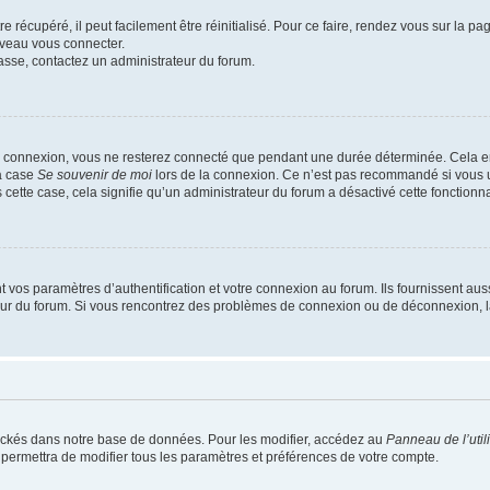
 récupéré, il peut facilement être réinitialisé. Pour ce faire, rendez vous sur la p
uveau vous connecter.
passe, contactez un administrateur du forum.
e connexion, vous ne resterez connecté que pendant une durée déterminée. Cela em
la case
Se souvenir de moi
lors de la connexion. Ce n’est pas recommandé si vous u
s cette case, cela signifie qu’un administrateur du forum a désactivé cette fonctionna
os paramètres d’authentification et votre connexion au forum. Ils fournissent aussi
teur du forum. Si vous rencontrez des problèmes de connexion ou de déconnexion, l
ockés dans notre base de données. Pour les modifier, accédez au
Panneau de l’util
 permettra de modifier tous les paramètres et préférences de votre compte.