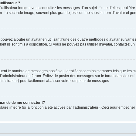
tilisateur ?
utilisateur lorsque vous consultez les messages d’un sujet. L’une d’elles peut êtr
rum. La seconde image, souvent plus grande, est connue sous le nom d’avatar et 
s pouvez ajouter un avatar en utilisant l’une des quatre méthodes d’avatar suivantes 
ont ils sont mis à disposition. Si vous ne pouvez pas utiliser d’avatar, contactez un
iquent le nombre de messages postés ou identifient certains membres tels que les 
ar l’administrateur du forum. Évitez de poster des messages sur le forum dans le seu
ministrateur) peut facilement abaisser votre compteur de messages.
mande de me connecter !?
re intégré (si la fonction a été activée par l’administrateur). Ceci pour empêcher l’u