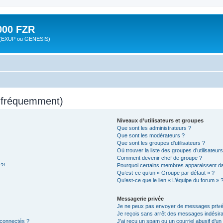
00 FZR
zr (EXUP ou GENESIS)
s fréquemment)
Niveaux d’utilisateurs et groupes
Que sont les administrateurs ?
Que sont les modérateurs ?
Que sont les groupes d’utilisateurs ?
Où trouver la liste des groupes d’utilisateur
Comment devenir chef de groupe ?
 ?!
Pourquoi certains membres apparaissent dan
Qu’est-ce qu’un « Groupe par défaut » ?
Qu’est-ce que le lien « L’équipe du forum » 
Messagerie privée
Je ne peux pas envoyer de messages privé
Je reçois sans arrêt des messages indésira
 connectés ?
J’ai reçu un spam ou un courriel abusif d’u