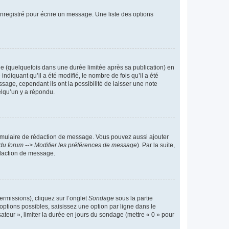
nregistré pour écrire un message. Une liste des options
 (quelquefois dans une durée limitée après sa publication) en
iquant qu’il a été modifié, le nombre de fois qu’il a été
sage, cependant ils ont la possibilité de laisser une note
elqu’un y a répondu.
rmulaire de rédaction de message. Vous pouvez aussi ajouter
du forum --> Modifier les préférences de message
). Par la suite,
daction de message.
ermissions), cliquez sur l’onglet
Sondage
sous la partie
ptions possibles, saisissez une option par ligne dans le
ateur », limiter la durée en jours du sondage (mettre « 0 » pour