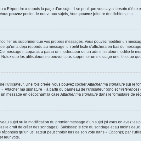
 « Répondre » depuis la page d’un sujet. Il se peut que vous ayez besoin d’être e
: Vous
pouvez
poster de nouveaux sujets, Vous
pouvez
joindre des fichiers, etc.
modifier ou supprimer que vos propres messages. Vous pouvez modifier un message
lqu’un a déjà répondu au message, un petit texte s’affichera en bas du message ind
n. Ce message n’apparaîtra pas si un modérateur ou un administrateur modifie le mes
ive. Notez que les utilisateurs ne peuvent pas supprimer un message une fois que qu
e l’utilisateur. Une fois créée, vous pouvez cocher
Attacher ma signature
sur le fo
 « Attacher ma signature » à partir du panneau de l’utilisateur (onglet
Préférences 
 à un message en décochant la case
Attacher ma signature
dans le formulaire de ré
ouveau sujet ou la modification du premier message d’un sujet (si vous en avez les p
 le droit de créer des sondages). Saisissez le titre du sondage et au moins deux o
onses qu’un utilisateur peut choisir lors de son vote dans « Option(s) par l’utilis
er leur vote.