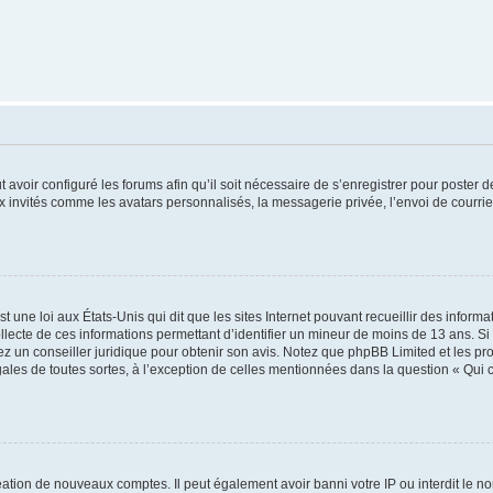
t avoir configuré les forums afin qu’il soit nécessaire de s’enregistrer pour poster
x invités comme les avatars personnalisés, la messagerie privée, l’envoi de courri
t une loi aux États-Unis qui dit que les sites Internet pouvant recueillir des infor
ollecte de ces informations permettant d’identifier un mineur de moins de 13 ans. S
tez un conseiller juridique pour obtenir son avis. Notez que phpBB Limited et les pr
gales de toutes sortes, à l’exception de celles mentionnées dans la question « Qui
réation de nouveaux comptes. Il peut également avoir banni votre IP ou interdit le no