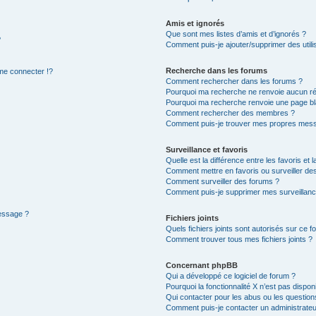
Amis et ignorés
Que sont mes listes d’amis et d’ignorés ?
?
Comment puis-je ajouter/supprimer des utilis
Recherche dans les forums
e connecter !?
Comment rechercher dans les forums ?
Pourquoi ma recherche ne renvoie aucun ré
Pourquoi ma recherche renvoie une page bl
Comment rechercher des membres ?
Comment puis-je trouver mes propres mess
Surveillance et favoris
Quelle est la différence entre les favoris et l
Comment mettre en favoris ou surveiller des
Comment surveiller des forums ?
Comment puis-je supprimer mes surveillanc
message ?
Fichiers joints
Quels fichiers joints sont autorisés sur ce f
Comment trouver tous mes fichiers joints ?
Concernant phpBB
Qui a développé ce logiciel de forum ?
Pourquoi la fonctionnalité X n’est pas dispon
Qui contacter pour les abus ou les questio
Comment puis-je contacter un administrateu