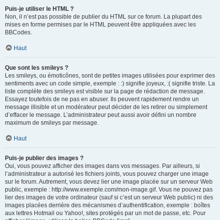
Puis-je utiliser le HTML ?
Non, il n’est pas possible de publier du HTML sur ce forum. La plupart des
mises en forme permises par le HTML peuvent être appliquées avec les
BBCodes.
Haut
Que sont les smileys ?
Les smileys, ou émoticônes, sont de petites images utilisées pour exprimer des
sentiments avec un code simple, exemple : :) signifie joyeux, :( signifie triste. La
liste complète des smileys est visible sur la page de rédaction de message.
Essayez toutefois de ne pas en abuser. Ils peuvent rapidement rendre un
message illisible et un modérateur peut décider de les retirer ou simplement
d’effacer le message. L’administrateur peut aussi avoir défini un nombre
maximum de smileys par message.
Haut
Puis-je publier des images ?
Oui, vous pouvez afficher des images dans vos messages. Par ailleurs, si
l’administrateur a autorisé les fichiers joints, vous pouvez charger une image
sur le forum. Autrement, vous devez lier une image placée sur un serveur Web
public, exemple : http://www.exemple.com/mon-image.gif. Vous ne pouvez pas
lier des images de votre ordinateur (sauf si c’est un serveur Web public) ni des
images placées derrière des mécanismes d’authentification, exemple : boîtes
aux lettres Hotmail ou Yahoo!, sites protégés par un mot de passe, etc. Pour