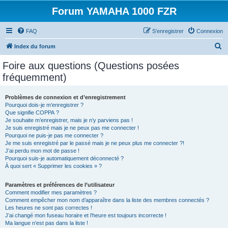
Forum YAMAHA 1000 FZR
FAQ
S’enregistrer
Connexion
R
Index du forum
e
Foire aux questions (Questions posées
c
fréquemment)
h
e
Problèmes de connexion et d’enregistrement
Pourquoi dois-je m’enregistrer ?
r
Que signifie COPPA ?
c
Je souhaite m’enregistrer, mais je n’y parviens pas !
Je suis enregistré mais je ne peux pas me connecter !
h
Pourquoi ne puis-je pas me connecter ?
Je me suis enregistré par le passé mais je ne peux plus me connecter ?!
e
J’ai perdu mon mot de passe !
r
Pourquoi suis-je automatiquement déconnecté ?
À quoi sert « Supprimer les cookies » ?
Paramètres et préférences de l’utilisateur
Comment modifier mes paramètres ?
Comment empêcher mon nom d’apparaître dans la liste des membres connectés ?
Les heures ne sont pas correctes !
J’ai changé mon fuseau horaire et l’heure est toujours incorrecte !
Ma langue n’est pas dans la liste !