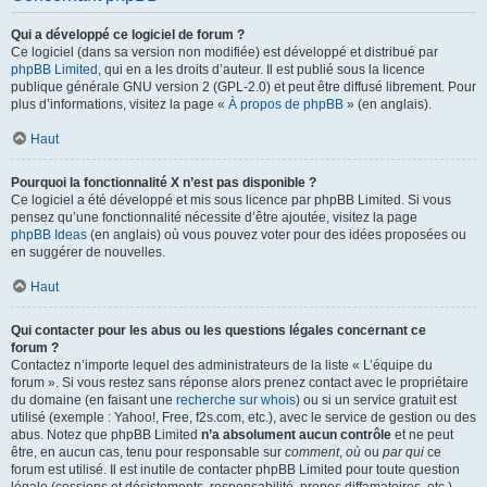
Qui a développé ce logiciel de forum ?
Ce logiciel (dans sa version non modifiée) est développé et distribué par
phpBB Limited
, qui en a les droits d’auteur. Il est publié sous la licence
publique générale GNU version 2 (GPL-2.0) et peut être diffusé librement. Pour
plus d’informations, visitez la page «
À propos de phpBB
» (en anglais).
Haut
Pourquoi la fonctionnalité X n’est pas disponible ?
Ce logiciel a été développé et mis sous licence par phpBB Limited. Si vous
pensez qu’une fonctionnalité nécessite d’être ajoutée, visitez la page
phpBB Ideas
(en anglais) où vous pouvez voter pour des idées proposées ou
en suggérer de nouvelles.
Haut
Qui contacter pour les abus ou les questions légales concernant ce
forum ?
Contactez n’importe lequel des administrateurs de la liste « L’équipe du
forum ». Si vous restez sans réponse alors prenez contact avec le propriétaire
du domaine (en faisant une
recherche sur whois
) ou si un service gratuit est
utilisé (exemple : Yahoo!, Free, f2s.com, etc.), avec le service de gestion ou des
abus. Notez que phpBB Limited
n’a absolument aucun contrôle
et ne peut
être, en aucun cas, tenu pour responsable sur
comment
,
où
ou
par qui
ce
forum est utilisé. Il est inutile de contacter phpBB Limited pour toute question