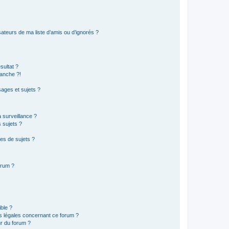
ateurs de ma liste d’amis ou d’ignorés ?
sultat ?
anche ?!
ages et sujets ?
a surveillance ?
 sujets ?
es de sujets ?
orum ?
ible ?
ns légales concernant ce forum ?
r du forum ?