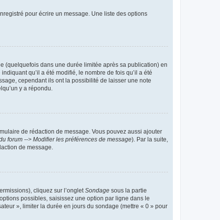
nregistré pour écrire un message. Une liste des options
 (quelquefois dans une durée limitée après sa publication) en
iquant qu’il a été modifié, le nombre de fois qu’il a été
sage, cependant ils ont la possibilité de laisser une note
elqu’un y a répondu.
rmulaire de rédaction de message. Vous pouvez aussi ajouter
du forum --> Modifier les préférences de message
). Par la suite,
daction de message.
ermissions), cliquez sur l’onglet
Sondage
sous la partie
ptions possibles, saisissez une option par ligne dans le
ateur », limiter la durée en jours du sondage (mettre « 0 » pour