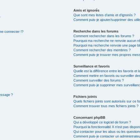
Amis et ignorés
Que sont mes listes d’amis et d’ignorés ?
?
Comment puis-je ajouter/supprimer des utilis
Recherche dans les forums
e connecter !?
Comment rechercher dans les forums ?
Pourquoi ma recherche ne renvoie aucun ré
Pourquoi ma recherche renvoie une page bl
Comment rechercher des membres ?
Comment puis-je trouver mes propres mess
Surveillance et favoris
Quelle est la différence entre les favoris et l
Comment mettre en favoris ou surveiller des
Comment surveiller des forums ?
Comment puis-je supprimer mes surveillanc
message ?
Fichiers joints
Quels fichiers joints sont autorisés sur ce f
Comment trouver tous mes fichiers joints ?
Concernant phpBB
Qui a développé ce logiciel de forum ?
Pourquoi la fonctionnalité X n’est pas dispon
Qui contacter pour les abus ou les questio
Comment puis-je contacter un administrateu