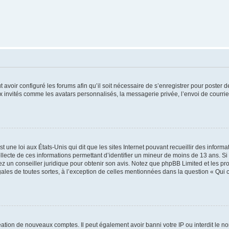
t avoir configuré les forums afin qu’il soit nécessaire de s’enregistrer pour poster
x invités comme les avatars personnalisés, la messagerie privée, l’envoi de courri
t une loi aux États-Unis qui dit que les sites Internet pouvant recueillir des infor
ollecte de ces informations permettant d’identifier un mineur de moins de 13 ans. S
tez un conseiller juridique pour obtenir son avis. Notez que phpBB Limited et les pr
gales de toutes sortes, à l’exception de celles mentionnées dans la question « Qui
réation de nouveaux comptes. Il peut également avoir banni votre IP ou interdit le no