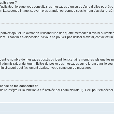
tilisateur ?
utilisateur lorsque vous consultez les messages d’un sujet. L’une d’elles peut êtr
rum. La seconde image, souvent plus grande, est connue sous le nom d’avatar et 
s pouvez ajouter un avatar en utilisant l’une des quatre méthodes d’avatar suivantes 
ont ils sont mis à disposition. Si vous ne pouvez pas utiliser d’avatar, contactez un
iquent le nombre de messages postés ou identifient certains membres tels que les 
ar l’administrateur du forum. Évitez de poster des messages sur le forum dans le seu
ministrateur) peut facilement abaisser votre compteur de messages.
mande de me connecter !?
re intégré (si la fonction a été activée par l’administrateur). Ceci pour empêcher l’u