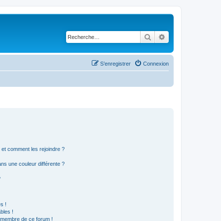
Rechercher
Recherche avancé
S’enregistrer
Connexion
s et comment les rejoindre ?
s une couleur différente ?
?
s !
bles !
n membre de ce forum !