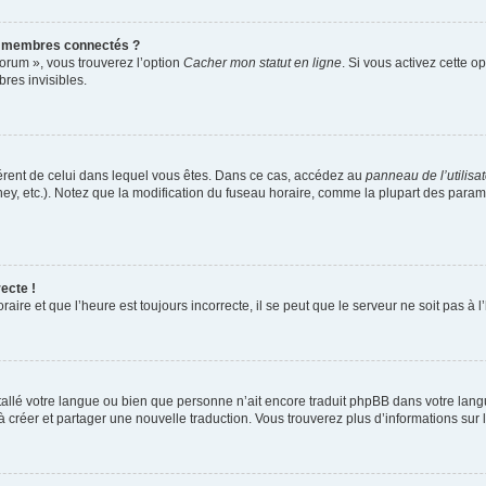
s membres connectés ?
forum », vous trouverez l’option
Cacher mon statut en ligne
. Si vous activez cette o
es invisibles.
ifférent de celui dans lequel vous êtes. Dans ce cas, accédez au
panneau de l’utilisa
ney, etc.). Notez que la modification du fuseau horaire, comme la plupart des para
ecte !
aire et que l’heure est toujours incorrecte, il se peut que le serveur ne soit pas à
installé votre langue ou bien que personne n’ait encore traduit phpBB dans votre l
s à créer et partager une nouvelle traduction. Vous trouverez plus d’informations sur l