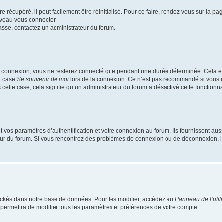
 récupéré, il peut facilement être réinitialisé. Pour ce faire, rendez vous sur la p
uveau vous connecter.
passe, contactez un administrateur du forum.
e connexion, vous ne resterez connecté que pendant une durée déterminée. Cela em
la case
Se souvenir de moi
lors de la connexion. Ce n’est pas recommandé si vous u
s cette case, cela signifie qu’un administrateur du forum a désactivé cette fonctionna
os paramètres d’authentification et votre connexion au forum. Ils fournissent aussi
teur du forum. Si vous rencontrez des problèmes de connexion ou de déconnexion, l
ockés dans notre base de données. Pour les modifier, accédez au
Panneau de l’util
 permettra de modifier tous les paramètres et préférences de votre compte.