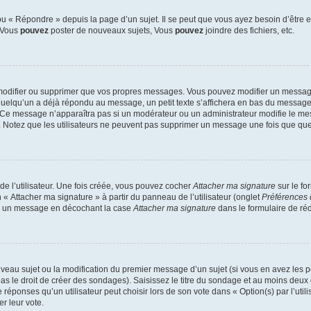
 « Répondre » depuis la page d’un sujet. Il se peut que vous ayez besoin d’être e
: Vous
pouvez
poster de nouveaux sujets, Vous
pouvez
joindre des fichiers, etc.
modifier ou supprimer que vos propres messages. Vous pouvez modifier un message
lqu’un a déjà répondu au message, un petit texte s’affichera en bas du message ind
n. Ce message n’apparaîtra pas si un modérateur ou un administrateur modifie le mes
ive. Notez que les utilisateurs ne peuvent pas supprimer un message une fois que qu
e l’utilisateur. Une fois créée, vous pouvez cocher
Attacher ma signature
sur le fo
 « Attacher ma signature » à partir du panneau de l’utilisateur (onglet
Préférences 
 à un message en décochant la case
Attacher ma signature
dans le formulaire de ré
ouveau sujet ou la modification du premier message d’un sujet (si vous en avez les p
 le droit de créer des sondages). Saisissez le titre du sondage et au moins deux o
onses qu’un utilisateur peut choisir lors de son vote dans « Option(s) par l’utilis
er leur vote.