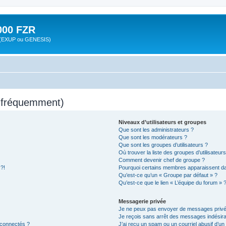
00 FZR
zr (EXUP ou GENESIS)
s fréquemment)
Niveaux d’utilisateurs et groupes
Que sont les administrateurs ?
Que sont les modérateurs ?
Que sont les groupes d’utilisateurs ?
Où trouver la liste des groupes d’utilisateur
Comment devenir chef de groupe ?
 ?!
Pourquoi certains membres apparaissent dan
Qu’est-ce qu’un « Groupe par défaut » ?
Qu’est-ce que le lien « L’équipe du forum » 
Messagerie privée
Je ne peux pas envoyer de messages privé
Je reçois sans arrêt des messages indésira
 connectés ?
J’ai reçu un spam ou un courriel abusif d’u