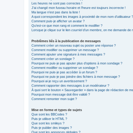
Les heures ne sont pas correctes !
J’ai changé mon fuseau horaire et l’heure est toujours incorrecte !
Ma langue n’est pas dans la liste !
A quoi correspondent les images à proximité de mon nom d’utilisateur 
Comment puis-je afficher un avatar ?
Qu’est-ce que mon rang et comment le modifier ?
Lorsque je clique sur le lien
courriel
d’un membre, on me demande de m
Problèmes liés à la publication de messages
Comment créer un nouveau sujet ou poster une réponse ?
Comment modifier ou supprimer un message ?
Comment ajouter une signature à mes messages ?
Comment créer un sondage ?
Pourquoi ne puis-je pas ajouter plus d’options à mon sondage ?
Comment modifier ou supprimer un sondage ?
Pourquoi ne puis-je pas accéder à un forum ?
Pourquoi ne puis-je pas joindre des fichiers à mon message ?
Pourquoi ai-je reçu un avertissement ?
Comment rapporter des messages à un modérateur ?
À quoi sert le bouton « Sauvegarder » dans la page de rédaction de 
Pourquoi mon message doit être validé ?
Comment remonter mon sujet ?
Mise en forme et types de sujets
Que sont les BBCodes ?
Puis-je utiliser le HTML ?
Que sont les smileys ?
Puis-je publier des images ?
Que sont les annonces globales ?